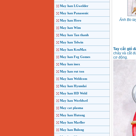
May han LGwelder
May han Panasonic
Ảnh Bo ta
May han Hero
May han Wim
May han Tan thanh
May han Telwin
Tay cắt gió 
May han KenMax
chảy và cắt đ
May han Feg Gomes
cơ động.
May han inox
May han rut ton
May han Weldcom
May han Hyundai
May han HD Weld
May han Worldwel
May cat plasma
May han Hutong
May han Marller
May han Bulong