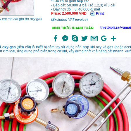
* Giá chưa gồm bép cắt
- Bép cắt: 50.000 đ /cái (số 1,2,3) vỉ 5 cái
- Dây hơi đôi F8: 40.000 đ/ mét
Price
:
2.500.000
VND
Print
y cat mo cat gio da oxy gas
(
Excluded VAT invoice
)
thietbiplaza@gmai
đá oxy-gas
(đèn cắt) là thiết bị cầm tay sử dụng hỗn hợp khí oxy và gas (hoặc ace
ứt kim loại, ứng dụng phổ biến trong cơ khí, xây dựng nhờ khả năng cắt nhanh, đư