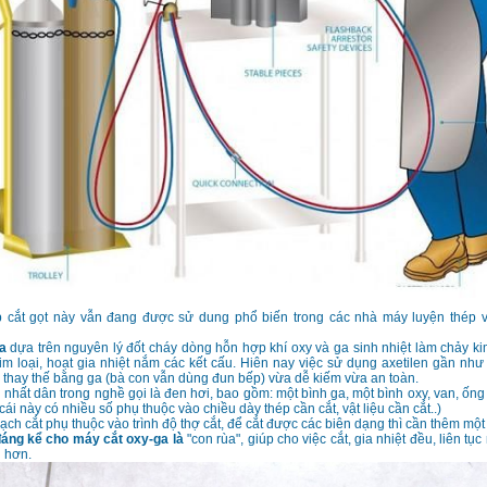
cắt gọt này vẫn đang được sử dung phổ biến trong các nhà máy luyện thép 
a
dựa trên nguyên lý đốt cháy dòng hỗn hợp khí oxy và ga sinh nhiệt làm chảy ki
kim loại, hoạt gia nhiệt nắm các kết cấu. Hiên nay việc sử dụng axetilen gần như
 thay thế bằng ga (bà con vẫn dùng đun bếp) vừa dễ kiếm vừa an toàn.
 nhất dân trong nghề gọi là đen hơi, bao gồm: một bình ga, một bình oxy, van, ống
cái này có nhiều số phụ thuộc vào chiều dày thép cần cắt, vật liệu cần cắt..)
ch cắt phụ thuộc vào trình độ thợ cắt, để cắt được các biên dạng thì cần thêm một 
 đáng kể cho máy cắt oxy-ga là
"con rùa", giúp cho việc cắt, gia nhiệt đều, liên t
h hơn.