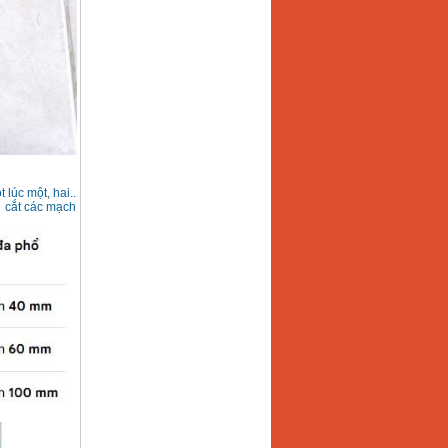
 lúc một, hai..
i cắt các mạch