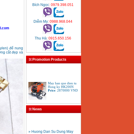
Bích Ngọc
: 0979.398.051
Diễm My
: 0988.968.044
l.com
Thu Hà
: 0915.650.156
tylen) để nung
ờng cắt đẹp và
Promotion Products
May han que dien tu
Hong ky HK200N
Price
:
2870000
VND
Tay cat mo cat den cat
gio da oxy gas
News
Acetylen
Price
:
650000
VND
» Huong Dan Su Dung May
Han Ong Nhua HDPE