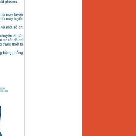
cắt plasma.
 nhà máy luyện
 nhà máy luyện
 và một số chi
 chuyển đi các
 tư rất rẽ chỉ
 trang thiết bị
ông bằng phẳng