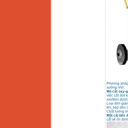
Day cap han Samwon
Korea
Price
:
105000
VND
May han que dien tu
Jasic ZX7 200E
Price
:
2800000
VND
May han tig que Jasic
tig 200A (W223)
Price
:
6800000
VND
Phương pháp 
xưởng nhỏ.
Mỏ cắt oxy-g
việc cắt đứt 
axetilen được
Loại đơn giản
khí, bép đèn (
Chất lượng mạ
Một cải tiến
cắt sẽ ổn địn