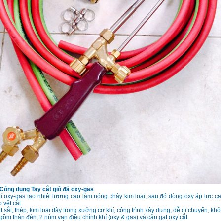
 Công dụng
Tay cắt gió đá oxy-gas
í oxy-gas tạo nhiệt lượng cao làm nóng chảy kim loại, sau đó dòng oxy áp lực cao
 vết cắt.
 sắt, thép, kim loại dày trong xưởng cơ khí, công trình xây dựng, dễ di chuyển, kh
gồm thân đèn, 2 núm van điều chỉnh khí (oxy & gas) và cần gạt oxy cắt.