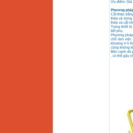
Ưu điểm: Giá 
May han que dien tu
Phương pháp c
Hong ky HK 200Z
Cắt thép bằn
Price
:
2770000
VND
thép và trong
thép và cắt n
Trang thiết b
tiết phụ.
Phương pháp n
Binh khi Co2, chai khi
co2 han Mig
chỗ làm việc 
Price
:
1750000
VND
khoảng 4-5 tri
cũng không kh
Bên cạnh đó 
, có thể gây c
May han tig nhom
Hero AFT 300 AC/DC
Price
:
50500000
VND
May han que dien tu
KenMax ARC 315
Price
:
3550000
VND
May han bam Hong
ky HB4KB (4KVA)
Price
:
14500000
VND