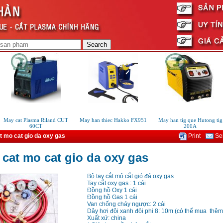
ay cat Plasma Riland CUT
May han thiec Hakko FX951
May han tig que Hutong tig
60CT
200A
t mo cat gio da oxy gas
Print
Sen
 cat mo cat gio da oxy gas
Bộ tay cắt mỏ cắt gió đá oxy gas
Tay cắt oxy gas : 1 cái
Đồng hồ Oxy 1 cái
Đồng hồ Gas 1 cái
Van chống cháy ngược: 2 cái
Dây hơi đôi xanh đỏi phi 8: 10m (có thể mua thêm
Xuất xứ: china