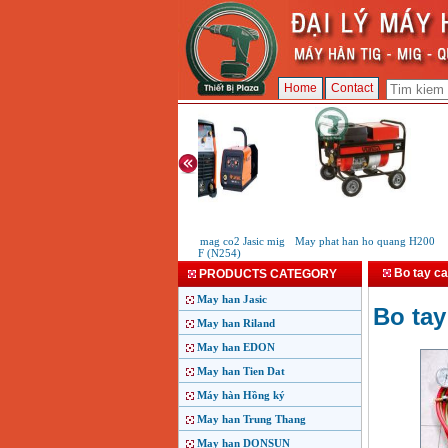
Home
Contact
May han mig mag co2 Jasic mig
May phat han ho quang H200
M
315F (N254)
Bo tay ca
PRODUCTS CATEGORY
May han Jasic
Bo tay
May han Riland
May han EDON
May han Tien Dat
Máy hàn Hồng ký
May han Trung Thang
May han DONSUN