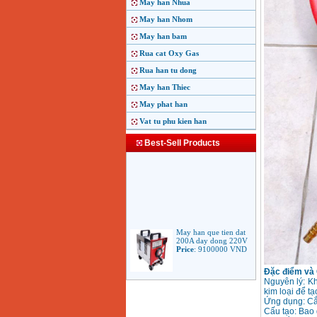
May han Nhua
May han Nhom
May han bam
Rua cat Oxy Gas
Rua han tu dong
May han Thiec
May phat han
Vat tu phu kien han
Best-Sell Products
May han que tien dat
200A day dong 220V
Price
:
9100000
VND
Đặc điểm và
May han que dien tu
Nguyên lý: Kh
Jasic ARC 200 R04
kim loại để tạo
Price
:
5100000
VND
Ứng dụng: Cắt
Cấu tạo: Bao 