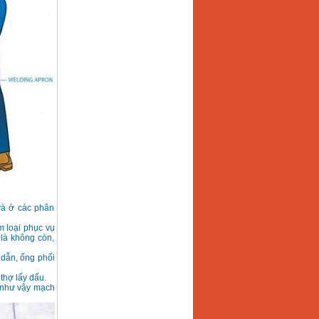
và ở các phân
m loại phục vụ
 là không còn,
 dẫn, ống phối
thợ lấy dấu.
ục như vậy mạch