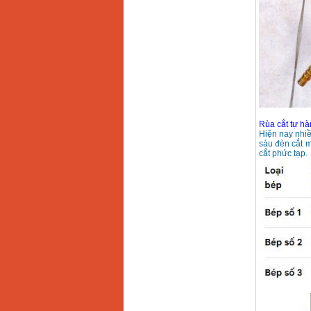
Rùa cắt tự h
Hiện nay nhiề
sáu đèn cắt m
cắt phức tạp.