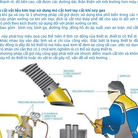
thành rẻ, độ bền cao, cắt được các đường dài, thân thiện với môi trường hơn máy 
ắt vật liệu kim loại sử dụng mỏ cắt hơi/ tay cắt khí oxy gas
g khí ga và oxy là 1 phương pháp cắt gọt được sử dụng khá phổ biến trong các
 các phân xưởng cơ khí với mục đích là cắt nhỏ thép phế để cho vào lò đối với
hỏ phôi theo kích thước sử dụng đối với phân xưởng cơ khí.
ị bao gồm : bình oxy, bình ga, đường ống ,đồng hồ đo áp suất ,van an toàn ,mỏ cắt
ày phát huy hiệu quả cao thể hiện ở tính cơ động của thiết bị ,thiết bị có thể di
khác nhau tùy vào đặc tính và vị chí của công việc .Đặc biệt là trang thiết bị đầu
ệu đồng là đầy đủ bộ thiết bị mà hiệu quả kinh tế đem lại cũng rất cao ,việc sử dụng
ó khăn chỉ cần thợ có 1 chút kinh nghiệm là có thể sử dụng thiết bị.
phương pháp cắt gọt này cũng gặp phải một vài nhược điểm: mạch cắt lớn và kh
háy nổ do thiết bị hoặc do vật bị cắt gây nổ, vấn đề về môi trường ...