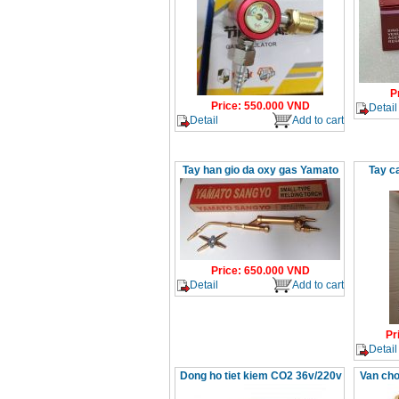
P
Price
:
550.000
VND
Detail
Detail
Add to cart
Tay han gio da oxy gas Yamato
Tay c
Price
:
650.000
VND
Detail
Add to cart
Pr
Detail
Dong ho tiet kiem CO2 36v/220v
Van ch