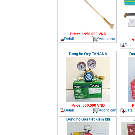
Price
:
1.950.000
VND
Detail
Add to cart
Pr
Detail
Dong ho Oxy TANAKA
Do
Price
:
550.000
VND
P
Detail
Add to cart
Detail
Dong ho Gas tiet kiem khi