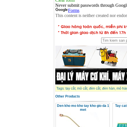
Tags:
tay cắt
,
mỏ cắt
,
đèn cắt
,
đèn hàn
,
mỏ hà
Other Products
Den kho mo kho tay kho gio da 1
Tay ca
met