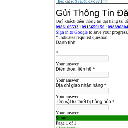
Bép cắt số 3 cắt độ dày: 38,1mm