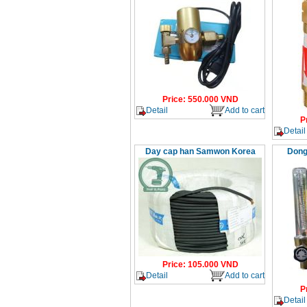
Price
:
550.000
VND
Detail
Add to cart
P
Detail
Day cap han Samwon Korea
Dong
Price
:
105.000
VND
Detail
Add to cart
P
Detail