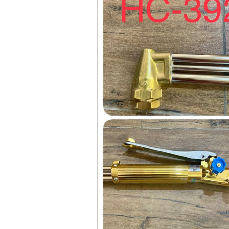
May han que dien tu
Hong ky HK 200Z
Price
:
2770000
VND
Binh khi Co2, chai khi
co2 han Mig
Price
:
1750000
VND
May han tig nhom
Hero AFT 300 AC/DC
Price
:
50500000
VND
May han que dien tu
KenMax ARC 315
Price
:
3550000
VND
May han bam Hong
ky HB4KB (4KVA)
Price
:
14500000
VND