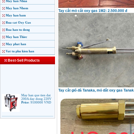
May han Nhua
May han Nhom
Tay cắt mỏ cắt oxy gas 1M2: 2.500.000 đ
May han bam
Rua cat Oxy Gas
Rua han tu dong
May han Thiec
May phat han
Vat tu phu kien han
Best-Sell Products
Tay cắt gió đá Tanaka, mỏ dắt oxy gas Tanak
May han que tien dat
200A day dong 220V
Price
:
9100000
VND
May han que dien tu
Jasic ARC 200 R04
Price
:
5100000
VND