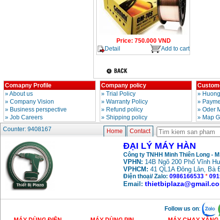
Price
:
750.000
VND
Detail
Add to cart
Comapny Profile
Company policy
Custome
»
About us
»
Trial Policy
»
Huong
»
Company Vision
»
Warranty Policy
»
Paymen
»
Business perspective
»
Refund policy
»
Oder 
»
Job Careers
»
Shipping policy
»
Map G
Counter: 9408167
Home
Contact
ĐẠI LÝ MÁY HÀN
Công ty TNHH Minh Thiên Long - 
VPHN:
14B Ngõ 200 Phố Vĩnh Hư
VPHCM:
41 QL1A Đông Lân, Bà 
Điện thoại/ Zalo:
0986166533
*
091
thietbiplaza@gmail.c
Email:
Follow us on
: