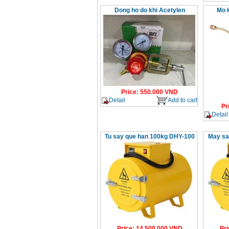
Dong ho do khi Acetylen
Mo k
Price
:
550.000
VND
Detail
Add to cart
Pr
Detail
Tu say que han 100kg DHY-100
May sa
Price
:
14.500.000
VND
Pri