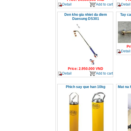
Detail
Add to cart
Detail
Den kho gia nhiet da diem
Tay ca
Daesung DS301
Pr
Detail
Price
:
2.950.000
VND
Detail
Add to cart
Phich say que han 10kg
Mat na 