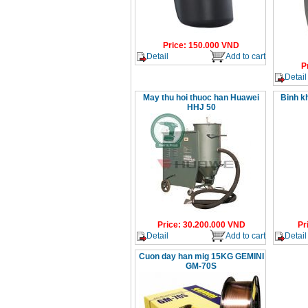
Price
:
150.000
VND
Detail
Add to cart
P
Detail
May thu hoi thuoc han Huawei
Binh kh
HHJ 50
Price
:
30.200.000
VND
Pr
Detail
Add to cart
Detail
Cuon day han mig 15KG GEMINI
GM-70S