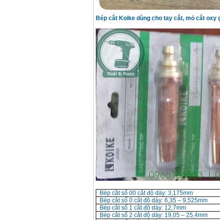
Day cap han Samwon
Korea
Price
:
105000
VND
Bép cắt Koike dùng cho tay cắt, mỏ cắt oxy g
May han que dien tu
Jasic ZX7 200E
Price
:
2800000
VND
May han tig que Jasic
tig 200A (W223)
Price
:
6800000
VND
Bép cắt số 00 cắt độ dày: 3,175mm
Bép cắt số 0 cắt độ dày: 6,35 – 9,525mm
Bép cắt số 1 cắt độ dày: 12,7mm
Bép cắt số 2 cắt độ dày: 19,05 – 25,4mm