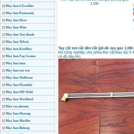
1,0M
May han LGwelder
May han Panasonic
May han Hero
May han Wim
May han Tan thanh
May han Telwin
Tay cắt mỏ cắt đèn cắt gió đá oxy gas 1,0M
May han KenMax
khí công nghiệp, cho phép thợ cắt thao tác ở
May han Feg Gomes
có độ dày lớn.
May han inox
May han rut ton
May han Weldcom
May han Hyundai
May han HD Weld
May han Worldwel
May cat plasma
May han Hutong
May han Marller
May han Bulong