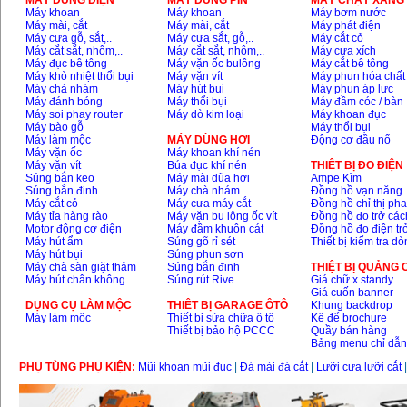
MÁY DÙNG ĐIỆN
MÁY DÙNG PIN
MÁY CHẠY XĂNG 
Máy khoan
Máy khoan
Máy bơm nước
Máy mài, cắt
Máy mài, cắt
Máy phát điện
Máy cưa gỗ, sắt,..
Máy cưa sắt, gỗ,..
Máy cắt cỏ
Máy cắt sắt, nhôm,..
Máy cắt sắt, nhôm,..
Máy cưa xích
Máy đục bê tông
Máy vặn ốc bulông
Máy cắt bê tông
Máy khò nhiệt thổi bụi
Máy vặn vít
Máy phun hóa chất
Máy chà nhám
Máy hút bụi
Máy phun áp lực
Máy đánh bóng
Máy thổi bụi
Máy đầm cóc / bàn
Máy soi phay router
Máy dò kim loại
Máy khoan đục
Máy bào gỗ
Máy thổi bụi
Máy làm mộc
MÁY DÙNG HƠI
Động cơ đầu nổ
Máy vặn ốc
Máy khoan khí nén
Máy vặn vít
Búa đục khí nén
THIÊT BỊ ĐO ĐIỆN
Súng bắn keo
Máy mài dũa hơi
Ampe Kìm
Súng bắn đinh
Máy chà nhám
Đồng hồ vạn năng
Máy cắt cỏ
Máy cưa máy cắt
Đồng hồ chỉ thị ph
Máy tỉa hàng rào
Máy vặn bu lông ốc vít
Đồng hồ đo trở các
Motor động cơ điện
Máy đầm khuôn cát
Đồng hồ đo điện tr
Máy hút ẩm
Súng gõ rỉ sét
Thiết bị kiểm tra d
Máy hút bụi
Súng phun sơn
Máy chà sàn giặt thảm
Súng bắn đinh
THIỆT BỊ QUẢNG
Máy hút chân không
Súng rút Rive
Giá chữ x standy
Giá cuốn banner
DỤNG CỤ LÀM MỘC
THIÊT BỊ GARAGE ÔTÔ
Khung backdrop
Máy làm mộc
Thiết bị sửa chữa ô tô
Kệ để brochure
Thiết bị bảo hộ PCCC
Quầy bán hàng
Bảng menu chỉ dẫ
PHỤ TÙNG PHỤ KIỆN:
Mũi khoan mũi đục
|
Đá mài đá cắt
|
Lưỡi cưa lưỡi cắt