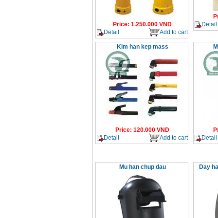
P
Detail
Price
:
1.250.000
VND
Detail
Add to cart
Kim han kep mass
M
Price
:
120.000
VND
P
Detail
Add to cart
Detail
Mu han chup dau
Day ha