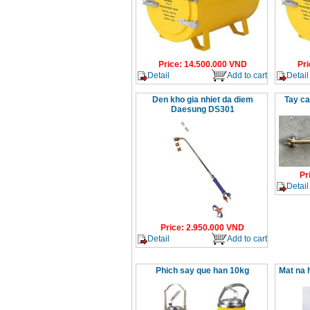
Price
:
14.500.000
VND
Pri
Detail
Add to cart
Detail
Den kho gia nhiet da diem
Tay ca
Daesung DS301
Pr
Detail
Price
:
2.950.000
VND
Detail
Add to cart
Phich say que han 10kg
Mat na 