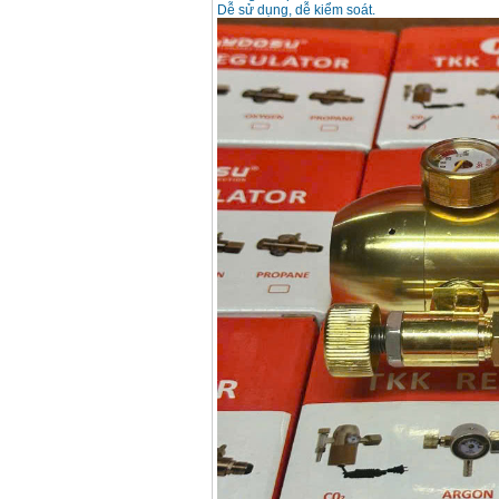
Dễ sử dụng, dễ kiểm soát.
Korea
Price
:
105000
VND
May han que dien tu
Jasic ZX7 200E
Price
:
2800000
VND
May han tig que Jasic
tig 200A (W223)
Price
:
6800000
VND