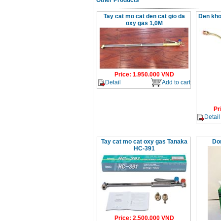
Other Products
Tay cat mo cat den cat gio da
Den kho
oxy gas 1,0M
Price
:
1.950.000
VND
Detail
Add to cart
Pr
Detail
Tay cat mo cat oxy gas Tanaka
Do
HC-391
Price
:
2.500.000
VND