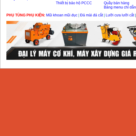
Thiết bị bảo hộ PCCC
Quầy bán hàng
Bảng menu chỉ dẫ
PHỤ TÙNG PHỤ KIỆN:
Mũi khoan mũi đục
|
Đá mài đá cắt
|
Lưỡi cưa lưỡi cắt