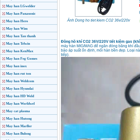
May han LGwelder
May han Panasonic
Ảnh Dong ho tiet kiem CO2 36v/220v
May han Hero
May han Wim
May han Tan thanh
Đồng hồ khí CO2 36V/220V tiết kiệm gas (kh
May han Telwin
máy hàn MIG/MAG để ngăn đóng băng khí đầu 
bảo áp suất ổn định, mối hàn bền đẹp. Loại n
May han KenMax
tiếp).
May han Feg Gomes
May han inox
May han rut ton
May han Weldcom
May han Hyundai
May han HD Weld
May han Worldwel
May cat plasma
May han Hutong
May han Marller
May han Bulong