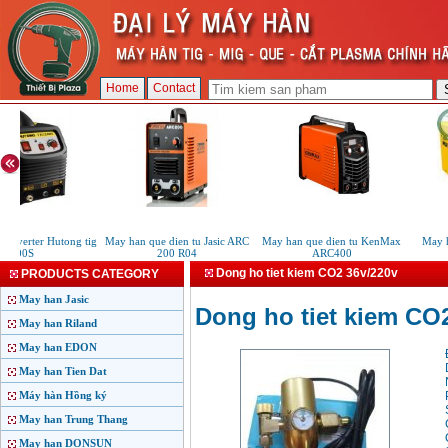
Home
Contact
verter Hutong tig
May han que dien tu Jasic ARC
May han que dien tu KenMax
May han
200S
200 R04
ARC400
Dong ho tiet kiem CO2 36v/220v
PRODUCTS CATEGORY
May han Jasic
Dong ho tiet kiem CO
May han Riland
May han EDON
May han Tien Dat
Máy hàn Hồng ký
May han Trung Thang
May han DONSUN