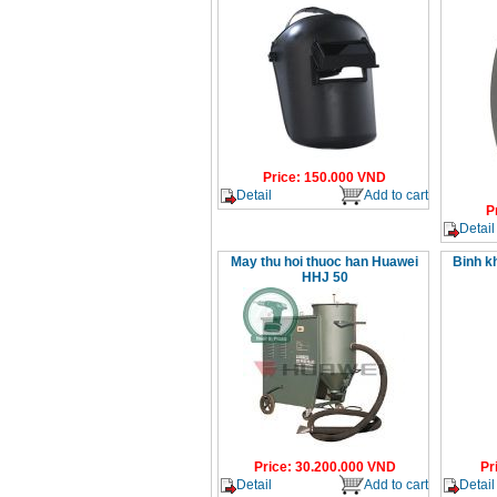
Price
:
150.000
VND
Detail
Add to cart
P
Detail
May thu hoi thuoc han Huawei
Binh kh
HHJ 50
Price
:
30.200.000
VND
Pr
Detail
Add to cart
Detail