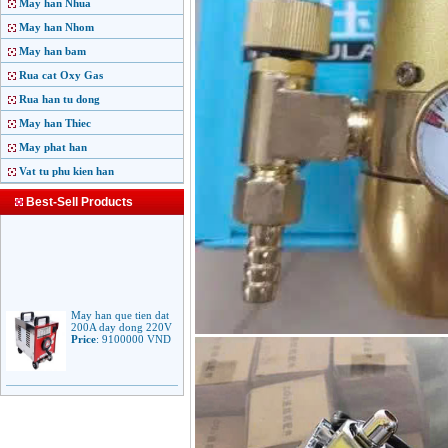
May han Nhua
May han Nhom
May han bam
Rua cat Oxy Gas
Rua han tu dong
May han Thiec
May phat han
Vat tu phu kien han
Best-Sell Products
May han que tien dat
200A day dong 220V
Price
:
9100000
VND
May han que dien tu
Jasic ARC 200 R04
Price
:
5100000
VND