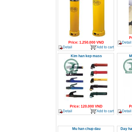
P
Detail
Price
:
1.250.000
VND
Detail
Add to cart
Kim han kep mass
M
Price
:
120.000
VND
P
Detail
Add to cart
Detail
Mu han chup dau
Day ha