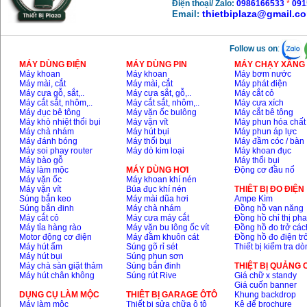
Điện thoại/ Zalo:
0986166533
*
091
thietbiplaza@gmail.c
Email:
Follow us on
:
MÁY DÙNG ĐIỆN
MÁY DÙNG PIN
MÁY CHẠY XĂNG 
Máy khoan
Máy khoan
Máy bơm nước
Máy mài, cắt
Máy mài, cắt
Máy phát điện
Máy cưa gỗ, sắt,..
Máy cưa sắt, gỗ,..
Máy cắt cỏ
Máy cắt sắt, nhôm,..
Máy cắt sắt, nhôm,..
Máy cưa xích
Máy đục bê tông
Máy vặn ốc bulông
Máy cắt bê tông
Máy khò nhiệt thổi bụi
Máy vặn vít
Máy phun hóa chất
Máy chà nhám
Máy hút bụi
Máy phun áp lực
Máy đánh bóng
Máy thổi bụi
Máy đầm cóc / bàn
Máy soi phay router
Máy dò kim loại
Máy khoan đục
Máy bào gỗ
Máy thổi bụi
Máy làm mộc
MÁY DÙNG HƠI
Động cơ đầu nổ
Máy vặn ốc
Máy khoan khí nén
Máy vặn vít
Búa đục khí nén
THIÊT BỊ ĐO ĐIỆN
Súng bắn keo
Máy mài dũa hơi
Ampe Kìm
Súng bắn đinh
Máy chà nhám
Đồng hồ vạn năng
Máy cắt cỏ
Máy cưa máy cắt
Đồng hồ chỉ thị ph
Máy tỉa hàng rào
Máy vặn bu lông ốc vít
Đồng hồ đo trở các
Motor động cơ điện
Máy đầm khuôn cát
Đồng hồ đo điện tr
Máy hút ẩm
Súng gõ rỉ sét
Thiết bị kiểm tra d
Máy hút bụi
Súng phun sơn
Máy chà sàn giặt thảm
Súng bắn đinh
THIỆT BỊ QUẢNG
Máy hút chân không
Súng rút Rive
Giá chữ x standy
Giá cuốn banner
DỤNG CỤ LÀM MỘC
THIÊT BỊ GARAGE ÔTÔ
Khung backdrop
Máy làm mộc
Thiết bị sửa chữa ô tô
Kệ để brochure