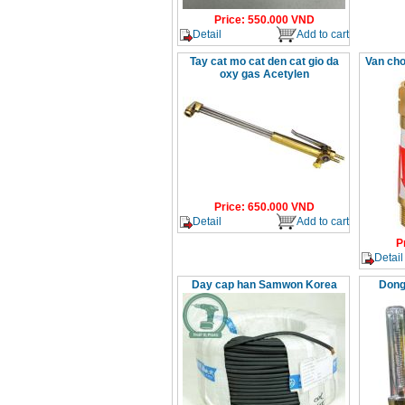
Price
:
550.000
VND
Detail
Add to cart
Tay cat mo cat den cat gio da
Van ch
oxy gas Acetylen
Price
:
650.000
VND
Detail
Add to cart
P
Detail
Day cap han Samwon Korea
Dong