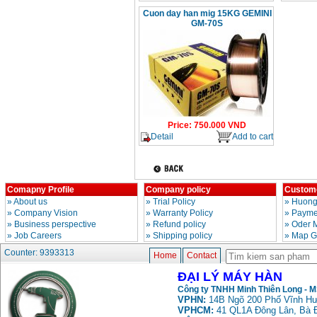
Cuon day han mig 15KG GEMINI
GM-70S
Price
:
750.000
VND
Detail
Add to cart
Comapny Profile
Company policy
Custome
»
About us
»
Trial Policy
»
Huong
»
Company Vision
»
Warranty Policy
»
Paymen
»
Business perspective
»
Refund policy
»
Oder 
»
Job Careers
»
Shipping policy
»
Map G
Counter: 9393313
Home
Contact
ĐẠI LÝ MÁY HÀN
Công ty TNHH Minh Thiên Long - 
VPHN:
14B Ngõ 200 Phố Vĩnh Hư
VPHCM:
41 QL1A Đông Lân, Bà 