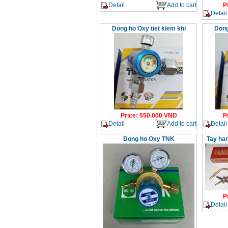
Detail
Add to cart
P
Detail
Dong ho Oxy tiet kiem khi
Dong
Price
:
550.000
VND
P
Detail
Add to cart
Detail
Dong ho Oxy TNK
Tay ha
P
Detail