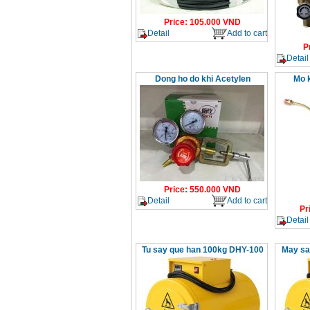
Price
:
105.000
VND
Detail
Add to cart
P
Detail
Dong ho do khi Acetylen
Mo k
Price
:
550.000
VND
Detail
Add to cart
Pr
Detail
Tu say que han 100kg DHY-100
May sa