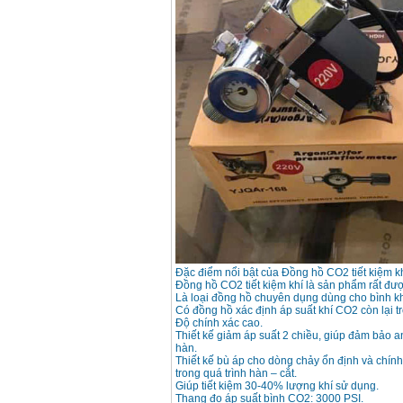
May han que dien tu
Hong ky HK 200Z
Price
:
2770000
VND
Binh khi Co2, chai khi
co2 han Mig
Price
:
1750000
VND
May han tig nhom
Hero AFT 300 AC/DC
Price
:
50500000
VND
May han que dien tu
KenMax ARC 315
Price
:
3550000
VND
Đặc điểm nổi bật của Đồng hồ CO2 tiết kiệm k
Đồng hồ CO2 tiết kiệm khí là sản phẩm rất đư
Là loại đồng hồ chuyên dụng dùng cho bình k
Có đồng hồ xác định áp suất khí CO2 còn lại t
Độ chính xác cao.
May han bam Hong
Thiết kế giảm áp suất 2 chiều, giúp đảm bảo a
ky HB4KB (4KVA)
hàn.
Price
:
14500000
VND
Thiết kế bù áp cho dòng chảy ổn định và chín
trong quá trình hàn – cắt.
Giúp tiết kiệm 30-40% lượng khí sử dụng.
Thang đo áp suất bình CO2: 3000 PSI.
Day cap han Samwon