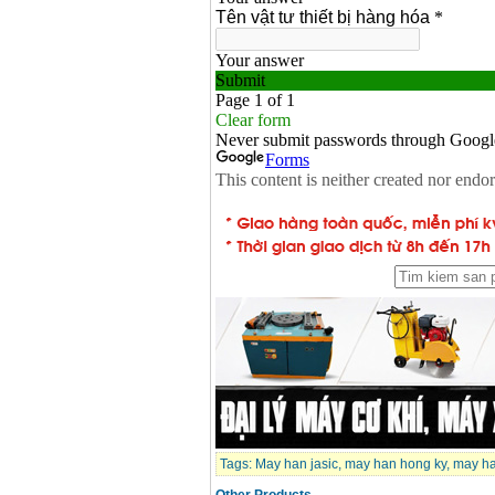
Tags:
May han jasic
,
may han hong ky
,
may ha