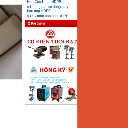
» Huong dan su dung may
han ong HDPE
» Quy trinh han ong HDPE
han thuy luc
» Cataloge may han Jasic
Partners
chinh hang
» Huong dan su dung may
han bam han diem
» Cach phan biet may han
Tien Dat that gia
» Thap giai nhiet Tashin dai
loan
» Quy trinh lap dat may han
mig co2
» Huong dan su dung may
khoan makita, may khoan be
tong
» Huong dan su dung may
khoan Bosch GBH 2-26DFR