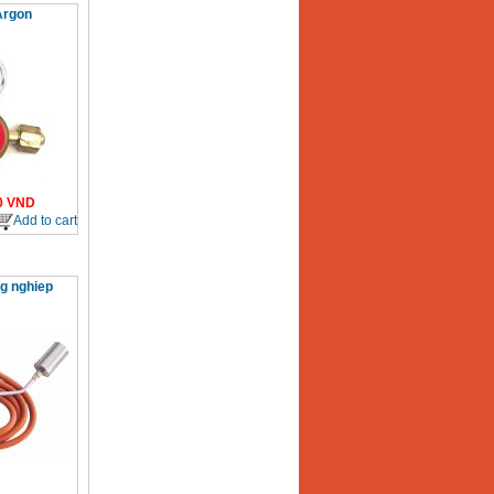
Argon
0
VND
Add to cart
g nghiep