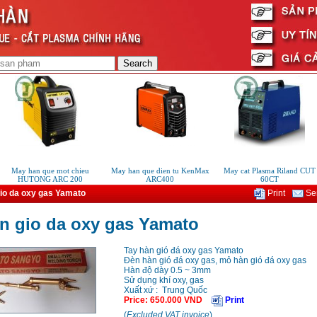
May han que mot chieu
May han que dien tu KenMax
May cat Plasma Riland CUT
HUTONG ARC 200
ARC400
60CT
io da oxy gas Yamato
Print
Sen
n gio da oxy gas Yamato
Tay hàn gió đá oxy gas Yamato
Đèn hàn gió đá oxy gas, mỏ hàn gió đá oxy gas
Hàn độ dày 0.5 ~ 3mm
Sử dụng khí oxy, gas
Xuất xứ : Trung Quốc
Price
:
650.000
VND
Print
(
Excluded VAT invoice
)