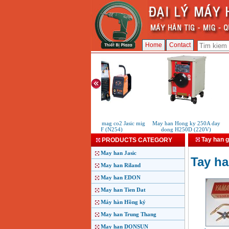
Home
Contact
May han mig mag co2 Jasic mig
May han Hong ky 250A day
315F (N254)
dong H250D (220V)
Tay han g
PRODUCTS CATEGORY
May han Jasic
Tay ha
May han Riland
May han EDON
May han Tien Dat
Máy hàn Hồng ký
May han Trung Thang
May han DONSUN