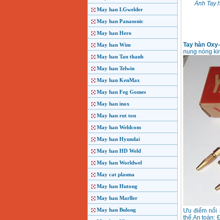
Ảnh Tay 
May han LGwelder
May han Panasonic
May han Hero
Tay hàn Oxy
May han Wim
nung nóng kim
May han Tan thanh
May han Telwin
May han KenMax
May han Feg Gomes
May han inox
May han rut ton
May han Weldcom
May han Hyundai
May han HD Weld
May han Worldwel
May cat plasma
May han Hutong
May han Marller
May han Bulong
Ưu điểm nổi b
thế.An toàn: 