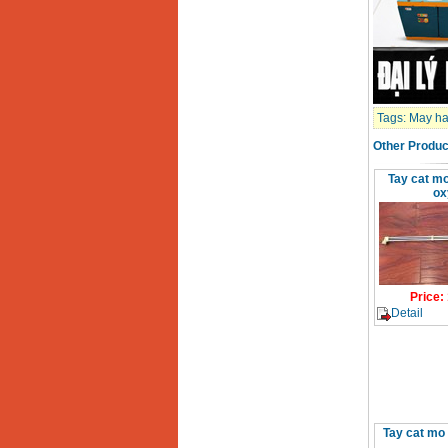
Day cap han Samwon
Korea
Price
:
105000
VND
May han que dien tu
Jasic ZX7 200E
Tags:
May ha
Price
:
2800000
VND
Other Produc
Tay cat mo
May han tig que Jasic
ox
tig 200A (W223)
Price
:
6800000
VND
Price
:
Detail
Tay cat mo