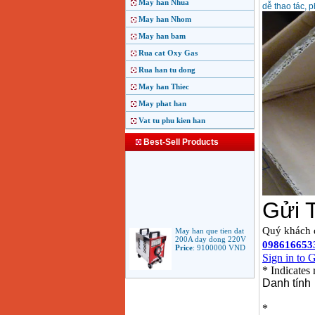
May han Nhua
dễ thao tác, 
May han Nhom
May han bam
Rua cat Oxy Gas
Rua han tu dong
May han Thiec
May phat han
Vat tu phu kien han
Best-Sell Products
May han que tien dat
200A day dong 220V
Price
:
9100000
VND
May han que dien tu
Jasic ARC 200 R04
Price
:
5100000
VND