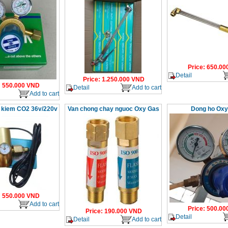
Price
:
650.00
Detail
Price
:
1.250.000
VND
:
550.000
VND
Detail
Add to cart
Add to cart
t kiem CO2 36v/220v
Van chong chay nguoc Oxy Gas
Dong ho Oxy
:
550.000
VND
Add to cart
Price
:
500.00
Price
:
190.000
VND
Detail
Detail
Add to cart