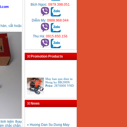
Bích Ngọc
: 0979.398.051
l.com
Diễm My
: 0988.968.044
 hàn, cắt hoặc
Thu Hà
: 0915.650.156
Promotion Products
May han que dien tu
Hong ky HK200N
Price
:
2870000
VND
Tay cat mo cat den cat
gio da oxy gas
News
Acetylen
Price
:
650000
VND
» Huong Dan Su Dung May
linh kiện thay
Han Ong Nhua HDPE
cầm chắc chắn,