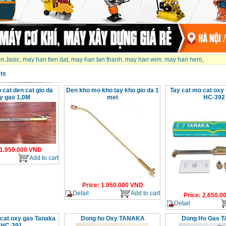
n Jasic
,
may han tien dat
,
may han tan thanh
,
may han wim
,
may han hero
,
ts
 cat den cat gio da
Den kho mo kho tay kho gio da 1
Tay cat mo cat oxy
y gas 1,0M
met
HC-392
1.950.000
VND
Add to cart
Price
:
1.950.000
VND
Detail
Add to cart
Price
:
2.650.0
Detail
 cat oxy gas Tanaka
Dong ho Oxy TANAKA
Dong Ho Gas 
HC-391