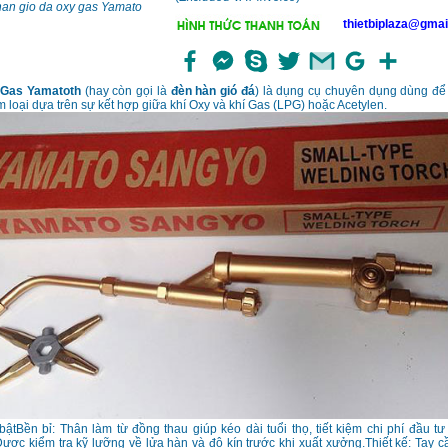
han gio da oxy gas Yamato
thietbiplaza@gmai
-Gas Yamatoth
(hay còn gọi là
đèn hàn gió đá
) là dụng cụ chuyên dụng dùng để
 loại dựa trên sự kết hợp giữa khí Oxy và khí Gas (LPG) hoặc Acetylen.
ậtBền bỉ: Thân làm từ đồng thau giúp kéo dài tuổi thọ, tiết kiệm chi phí đầu tư 
Được kiểm tra kỹ lưỡng về lửa hàn và độ kín trước khi xuất xưởng.Thiết kế: Tay 