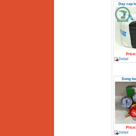
Day cap 
Price
Detail
Dong ho
Price
Detail