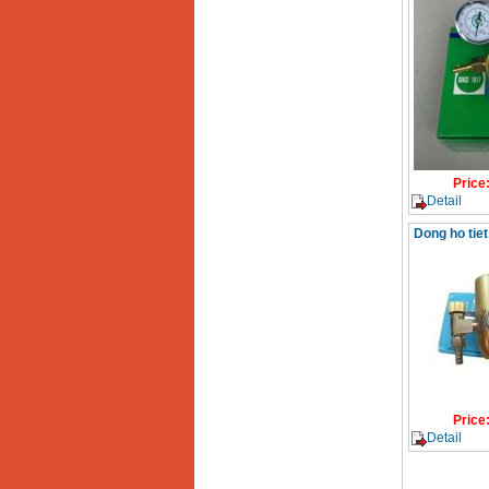
Price
Detail
Dong ho tie
Price
Detail