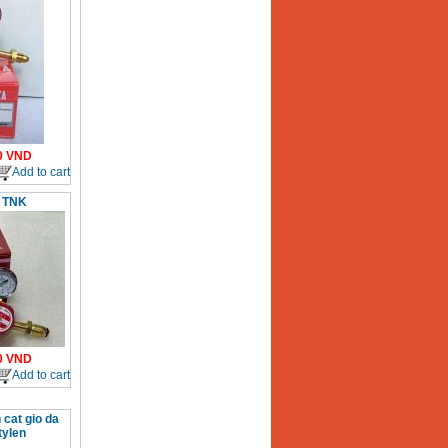
0
VND
Add to cart
 TNK
0
VND
Add to cart
 cat gio da
tylen