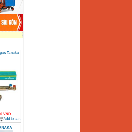
 gas Tanaka
00
VND
Add to cart
TANAKA