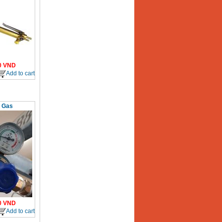
0
VND
Add to cart
 Gas
0
VND
Add to cart