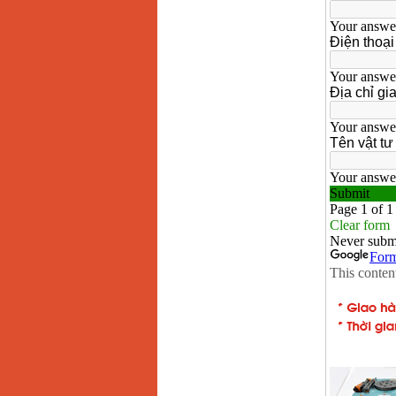
May han que dien tu
Hong ky HK 200Z
Price
:
2770000
VND
Binh khi Co2, chai khi
co2 han Mig
Price
:
1750000
VND
May han tig nhom
Hero AFT 300 AC/DC
Price
:
50500000
VND
May han que dien tu
KenMax ARC 315
Price
:
3550000
VND
May han bam Hong
ky HB4KB (4KVA)
Price
:
14500000
VND