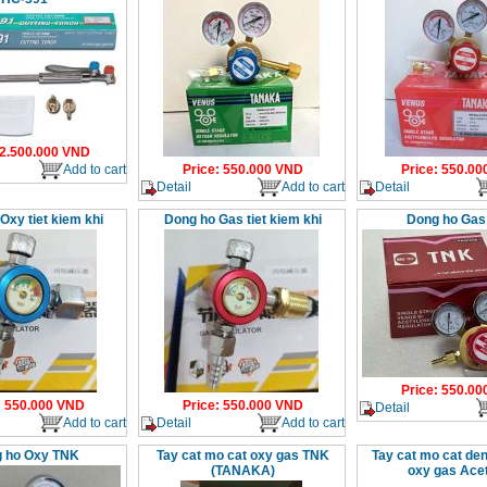
2.500.000
VND
Add to cart
Price
:
550.000
VND
Price
:
550.00
Detail
Add to cart
Detail
Oxy tiet kiem khi
Dong ho Gas tiet kiem khi
Dong ho Gas
Price
:
550.00
:
550.000
VND
Price
:
550.000
VND
Detail
Add to cart
Detail
Add to cart
 ho Oxy TNK
Tay cat mo cat oxy gas TNK
Tay cat mo cat den
(TANAKA)
oxy gas Ace