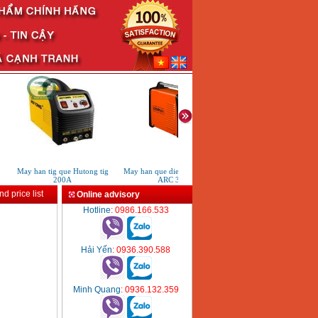
May han tig que Hutong tig
May han que dien tu KenMax
May phat han ho quang HB
200A
ARC 315
d price list
Online advisory
Hotline
: 0986.166.533
Hải Yến
: 0936.390.588
Minh Quang
: 0936.132.359