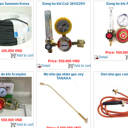
han Samwon Korea
Dong ho khi Co2 36V/220V
Dong ho khi 
:
105.000
VND
Price
:
550.00
Add to cart
Detail
Price
:
550.000
VND
Detail
Add to cart
 do khi Acetylen
Mo kho gia nhiet gas oxy
Den kho gas con
TANAKA
:
550.000
VND
Add to cart