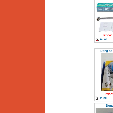
Price
:
Detail
Dong ho 
Price
Detail
Dong