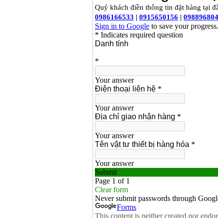
May han que dien tu
Hong ky HK 200Z
Price
:
2770000
VND
Binh khi Co2, chai khi
co2 han Mig
Price
:
1750000
VND
May han tig nhom
Hero AFT 300 AC/DC
Price
:
50500000
VND
May han que dien tu
KenMax ARC 315
Price
:
3550000
VND
May han bam Hong
ky HB4KB (4KVA)
Price
:
14500000
VND