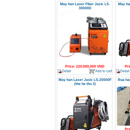
May han Laser Fiber Jasic LS-
May ha 
30000D
Price
:
220.000.000
VND
Pri
Detail
Add to cart
Detail
May han Laser Jasic LS-20000F
Rua ha
(the he thu 3)
Pri