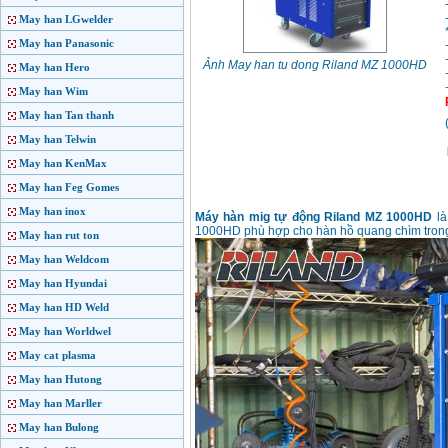
May han LGwelder
May han Panasonic
Ảnh May han tu dong Riland MZ 1000HD
May han Hero
May han Wim
May han Tan thanh
May han Telwin
May han KenMax
May han Feg Gomes
May han inox
Máy hàn mig tự động Riland MZ 1000HD
là
1000HD phù hợp cho hàn hồ quang chìm trong
May han rut ton
May han Weldcom
May han Hyundai
May han HD Weld
May han Worldwel
May cat plasma
May han Hutong
May han Marller
May han Bulong