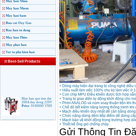
May han Nhua
May han Nhom
May han bam
Rua cat Oxy Gas
Rua han tu dong
May han Thiec
May phat han
Vat tu phu kien han
Best-Sell Products
+ Dòng máy hiện đại trang bị công nghệ điều c
+ Hiệu suất làm việc 100% chu kỳ làm việc ở 
+ Con chip MPU Điều khiển được tích hợp sẵn v
May han que tien dat
200A day dong 220V
+ Trang bị giao diện tự động khởi động cho máy
Price
:
9100000
VND
+ Phím ANALOG và núm xoay thuận tiện khi tha
+ Chế độ tiết kiệm năng lượng thông minh khi
+ Mạch điều khiển duy nhất để cân bằng dòng 
+ Chức năng dừng đệm tiếp điểm để dừng cấp d
+ Mạch bảo vệ khởi động trong trường hợp dò
May han que dien tu
+ Thiết kế ống gió chống cháy .
Jasic ARC 200 R04
Price
:
5100000
VND