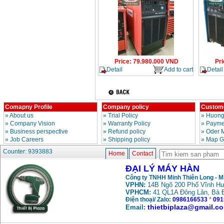
Price
:
79.980.000
VND
Pri
Detail
Add to cart
Detail
Comapny Profile
Company policy
Custome
»
About us
»
Trial Policy
»
Huong
»
Company Vision
»
Warranty Policy
»
Paymen
»
Business perspective
»
Refund policy
»
Oder 
»
Job Careers
»
Shipping policy
»
Map G
Counter: 9393883
Home
Contact
ĐẠI LÝ MÁY HÀN
Công ty TNHH Minh Thiên Long - 
VPHN:
14B Ngõ 200 Phố Vĩnh Hư
VPHCM:
41 QL1A Đông Lân, Bà 
Điện thoại/ Zalo:
0986166533
*
091
thietbiplaza@gmail.c
Email: