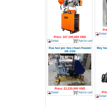
Pri
Detail
Price
:
107.100.000
VND
Detail
Add to cart
Rua han goc tieu chuan Huawei
May han
HK-5SN
Price
:
22.220.000
VND
Pri
Detail
Add to cart
Detail