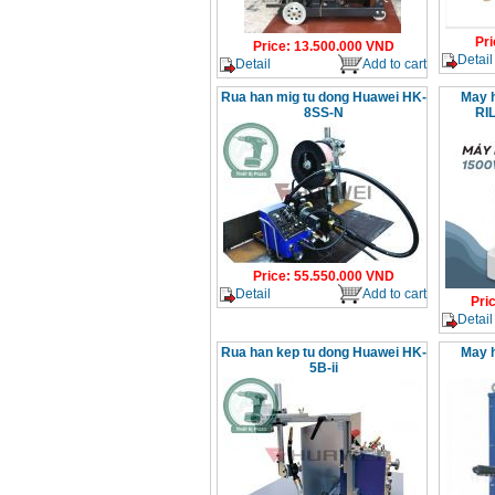
Pri
Price
:
13.500.000
VND
Detail
Detail
Add to cart
Rua han mig tu dong Huawei HK-
May h
8SS-N
RI
Price
:
55.550.000
VND
Detail
Add to cart
Pri
Detail
Rua han kep tu dong Huawei HK-
May h
5B-ii