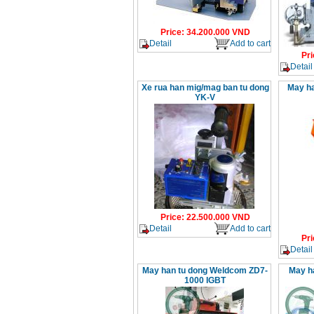
Price
:
34.200.000
VND
Detail
Add to cart
Pri
Detail
Xe rua han mig/mag ban tu dong
May ha
YK-V
Price
:
22.500.000
VND
Detail
Add to cart
Pri
Detail
May han tu dong Weldcom ZD7-
May h
1000 IGBT