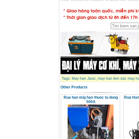
Day cap han Samwon
Korea
Price
:
105000
VND
May han que dien tu
Jasic ZX7 200E
Price
:
2800000
VND
May han tig que Jasic
tig 200A (W223)
Price
:
6800000
VND
Tags:
May han Jasic
,
may han tien dat
,
may ha
Other Products
Rua han mig han thuoc tu dong
Rua Han
500A