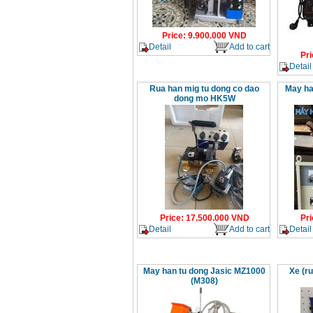
Price
:
9.900.000
VND
Detail
Add to cart
Pri
Detail
Rua han mig tu dong co dao
May ha
dong mo HK5W
Price
:
17.500.000
VND
Pri
Detail
Add to cart
Detail
May han tu dong Jasic MZ1000
Xe (r
(M308)