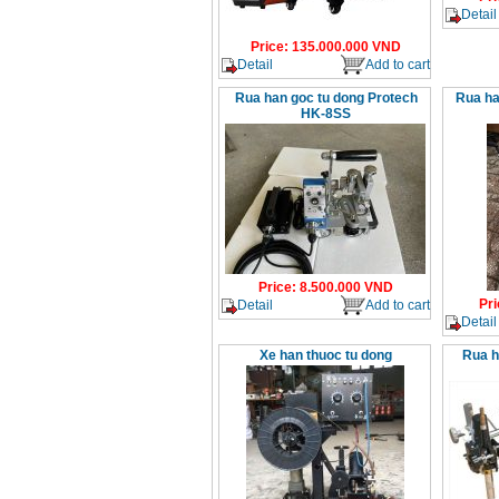
Detail
Price
:
135.000.000
VND
Detail
Add to cart
Rua han goc tu dong Protech
Rua ha
HK-8SS
Price
:
8.500.000
VND
Pri
Detail
Add to cart
Detail
Xe han thuoc tu dong
Rua h