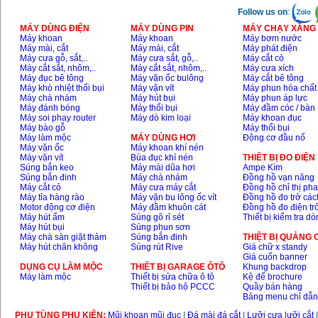
Follow us on
:
MÁY DÙNG ĐIỆN
MÁY DÙNG PIN
MÁY CHẠY XĂNG 
Máy khoan
Máy khoan
Máy bơm nước
Máy mài, cắt
Máy mài, cắt
Máy phát điện
Máy cưa gỗ, sắt,..
Máy cưa sắt, gỗ,..
Máy cắt cỏ
Máy cắt sắt, nhôm,..
Máy cắt sắt, nhôm,..
Máy cưa xích
Máy đục bê tông
Máy vặn ốc bulông
Máy cắt bê tông
Máy khò nhiệt thổi bụi
Máy vặn vít
Máy phun hóa chất
Máy chà nhám
Máy hút bụi
Máy phun áp lực
Máy đánh bóng
Máy thổi bụi
Máy đầm cóc / bàn
Máy soi phay router
Máy dò kim loại
Máy khoan đục
Máy bào gỗ
Máy thổi bụi
Máy làm mộc
MÁY DÙNG HƠI
Động cơ đầu nổ
Máy vặn ốc
Máy khoan khí nén
Máy vặn vít
Búa đục khí nén
THIÊT BỊ ĐO ĐIỆN
Súng bắn keo
Máy mài dũa hơi
Ampe Kìm
Súng bắn đinh
Máy chà nhám
Đồng hồ vạn năng
Máy cắt cỏ
Máy cưa máy cắt
Đồng hồ chỉ thị ph
Máy tỉa hàng rào
Máy vặn bu lông ốc vít
Đồng hồ đo trở các
Motor động cơ điện
Máy đầm khuôn cát
Đồng hồ đo điện tr
Máy hút ẩm
Súng gõ rỉ sét
Thiết bị kiểm tra d
Máy hút bụi
Súng phun sơn
Máy chà sàn giặt thảm
Súng bắn đinh
THIỆT BỊ QUẢNG
Máy hút chân không
Súng rút Rive
Giá chữ x standy
Giá cuốn banner
DỤNG CỤ LÀM MỘC
THIÊT BỊ GARAGE ÔTÔ
Khung backdrop
Máy làm mộc
Thiết bị sửa chữa ô tô
Kệ để brochure
Thiết bị bảo hộ PCCC
Quầy bán hàng
Bảng menu chỉ dẫ
PHỤ TÙNG PHỤ KIỆN:
Mũi khoan mũi đục
|
Đá mài đá cắt
|
Lưỡi cưa lưỡi cắt