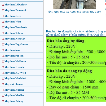
May han LGwelder
May han Panasonic
Ảnh Rua han da nang lac mo co ray 1.8M
May han Hero
May han Wim
May han Tan thanh
Rùa hàn tự động
tất cả các vị trí đường ống
May han Telwin
động tất cả các vị trí của đường ống. Quá trìn
May han KenMax
May han Feg Gomes
May han inox
May han rut ton
May han Weldcom
May han Hyundai
May han HD Weld
May han Worldwel
May cat plasma
May han Hutong
May han Marller
May han Bulong