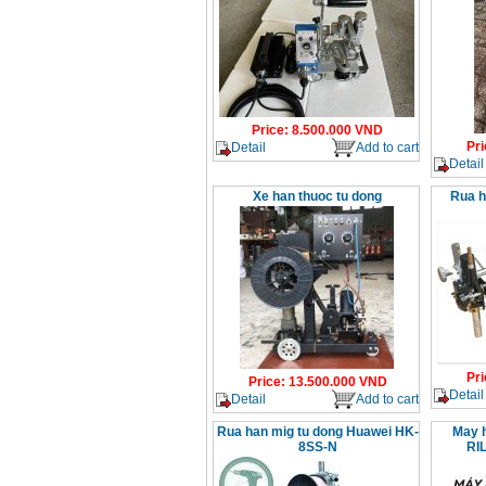
Price
:
8.500.000
VND
Pri
Detail
Add to cart
Detail
Xe han thuoc tu dong
Rua h
Pri
Price
:
13.500.000
VND
Detail
Detail
Add to cart
Rua han mig tu dong Huawei HK-
May h
8SS-N
RI