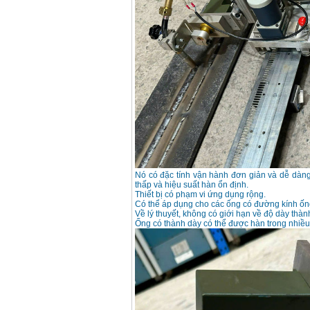
Nó có đặc tính vận hành đơn giản và dễ dàng
thấp và hiệu suất hàn ổn định.
Thiết bị có phạm vi ứng dụng rộng.
Có thể áp dụng cho các ống có đường kính ố
Về lý thuyết, không có giới hạn về độ dày thàn
Ống có thành dày có thể được hàn trong nhiề