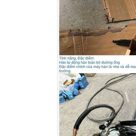
Korea
Price
:
105000
VND
May han que dien tu
Jasic ZX7 200E
Price
:
2800000
VND
May han tig que Jasic
tig 200A (W223)
Tính năng, Đặc điểm:
Price
:
6800000
VND
Hàn tự động hàn toàn bộ đường ống
Đặc điểm chính của máy hàn là nhẹ và dễ man
trường.