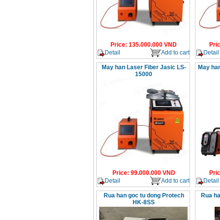
Price
:
135.000.000
VND
Pri
Detail
Add to cart
Detail
May han Laser Fiber Jasic LS-
May han
15000
Price
:
99.000.000
VND
Pri
Detail
Add to cart
Detail
Rua han goc tu dong Protech
Rua ha
HK-8SS