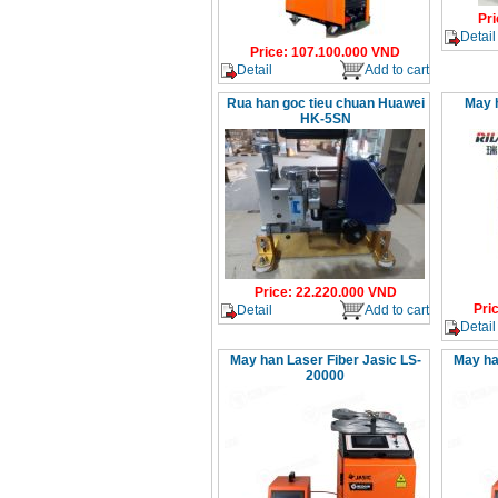
Pri
Detail
Price
:
107.100.000
VND
Detail
Add to cart
Rua han goc tieu chuan Huawei
May h
HK-5SN
Price
:
22.220.000
VND
Pri
Detail
Add to cart
Detail
May han Laser Fiber Jasic LS-
May ha
20000