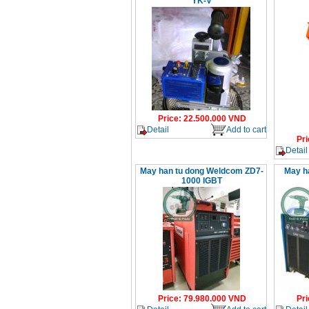
YK-V
Price
:
22.500.000
VND
Detail
Add to cart
Pri
Detail
May han tu dong Weldcom ZD7-
May h
1000 IGBT
Price
:
79.980.000
VND
Pri