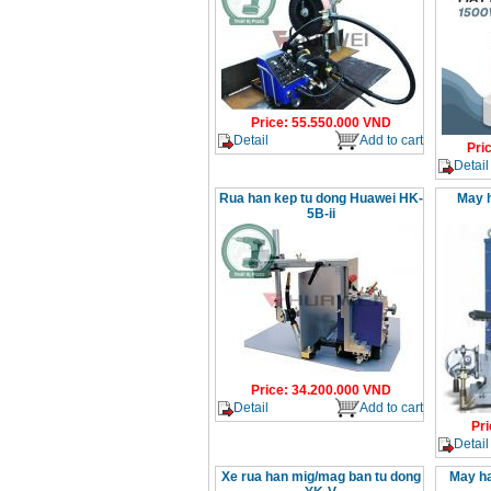
Price
:
55.550.000
VND
Detail
Add to cart
Pri
Detail
Rua han kep tu dong Huawei HK-
May h
5B-ii
Price
:
34.200.000
VND
Detail
Add to cart
Pri
Detail
Xe rua han mig/mag ban tu dong
May ha