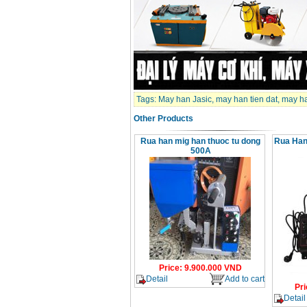
Tags:
May han Jasic
,
may han tien dat
,
may ha
Other Products
Rua han mig han thuoc tu dong
Rua Han
500A
Price
:
9.900.000
VND
Detail
Add to cart
Pri
Detail