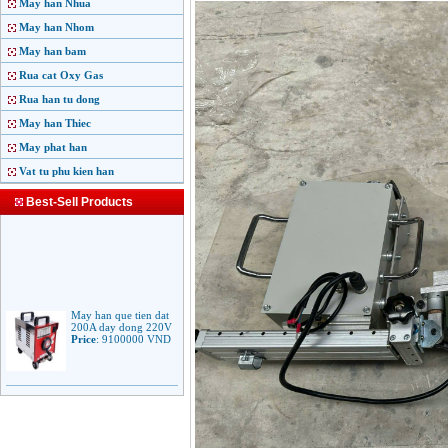
May han Nhua
May han Nhom
May han bam
Rua cat Oxy Gas
Rua han tu dong
May han Thiec
May phat han
Vat tu phu kien han
Best-Sell Products
May han que tien dat
200A day dong 220V
Price
:
9100000
VND
May han que dien tu
Jasic ARC 200 R04
Price
:
5100000
VND