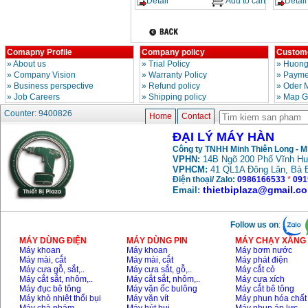
Detail
Add to cart
Detail
Comapny Profile
Company policy
Custome
»
About us
»
Trial Policy
»
Huong
»
Company Vision
»
Warranty Policy
»
Paymen
»
Business perspective
»
Refund policy
»
Oder 
»
Job Careers
»
Shipping policy
»
Map G
Counter: 9400826
Home
Contact
ĐẠI LÝ MÁY HÀN
Công ty TNHH Minh Thiên Long - 
VPHN:
14B Ngõ 200 Phố Vĩnh Hư
VPHCM:
41 QL1A Đông Lân, Bà 
Điện thoại/ Zalo:
0986166533
*
091
thietbiplaza@gmail.c
Email:
Follow us on
:
MÁY DÙNG ĐIỆN
MÁY DÙNG PIN
MÁY CHẠY XĂNG 
Máy khoan
Máy khoan
Máy bơm nước
Máy mài, cắt
Máy mài, cắt
Máy phát điện
Máy cưa gỗ, sắt,..
Máy cưa sắt, gỗ,..
Máy cắt cỏ
Máy cắt sắt, nhôm,..
Máy cắt sắt, nhôm,..
Máy cưa xích
Máy đục bê tông
Máy vặn ốc bulông
Máy cắt bê tông
Máy khò nhiệt thổi bụi
Máy vặn vít
Máy phun hóa chất