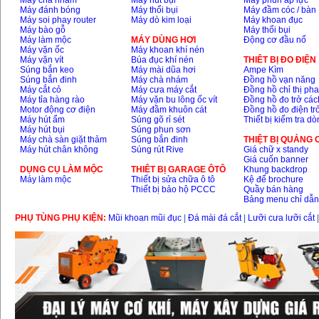
Máy chà nhám
Máy hút bụi
Máy phun áp lực
Máy đánh bóng
Máy thổi bụi
Máy đầm cóc / bàn
Máy soi phay router
Máy dò kim loại
Máy khoan đục
Máy bào gỗ
Máy thổi bụi
Máy làm mộc
MÁY DÙNG HƠI
Động cơ đầu nổ
Máy vặn ốc
Máy khoan khí nén
Máy vặn vít
Búa đục khí nén
THIÊT BỊ ĐO ĐIỆN
Súng bắn keo
Máy mài dũa hơi
Ampe Kìm
Súng bắn đinh
Máy chà nhám
Đồng hồ vạn năng
Máy cắt cỏ
Máy cưa máy cắt
Đồng hồ chỉ thị ph
Máy tỉa hàng rào
Máy vặn bu lông ốc vít
Đồng hồ đo trở các
Motor động cơ điện
Máy đầm khuôn cát
Đồng hồ đo điện tr
Máy hút ẩm
Súng gõ rỉ sét
Thiết bị kiểm tra d
Máy hút bụi
Súng phun sơn
Máy chà sàn giặt thảm
Súng bắn đinh
THIỆT BỊ QUẢNG
Máy hút chân không
Súng rút Rive
Giá chữ x standy
Giá cuốn banner
DỤNG CỤ LÀM MỘC
THIÊT BỊ GARAGE ÔTÔ
Khung backdrop
Máy làm mộc
Thiết bị sửa chữa ô tô
Kệ để brochure
Thiết bị bảo hộ PCCC
Quầy bán hàng
Bảng menu chỉ dẫ
PHỤ TÙNG PHỤ KIỆN:
Mũi khoan mũi đục
|
Đá mài đá cắt
|
Lưỡi cưa lưỡi cắt