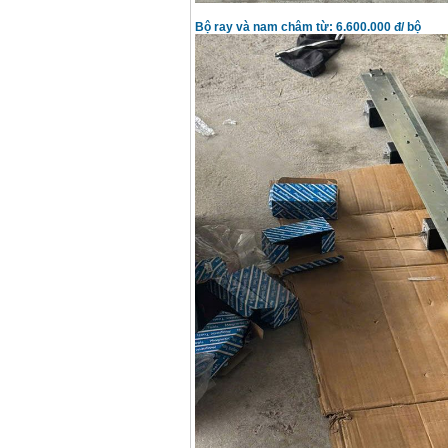
May han que dien tu
Bộ ray và nam châm từ: 6.600.000 đ/ bộ
Hong ky HK 200Z
Price
:
2770000
VND
Binh khi Co2, chai khi
co2 han Mig
Price
:
1750000
VND
May han tig nhom
Hero AFT 300 AC/DC
Price
:
50500000
VND
May han que dien tu
KenMax ARC 315
Price
:
3550000
VND
May han bam Hong
ky HB4KB (4KVA)
Price
:
14500000
VND
Day cap han Samwon