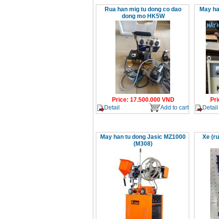
Rua han mig tu dong co dao
May ha
dong mo HK5W
Price
:
17.500.000
VND
Pri
Detail
Add to cart
Detail
May han tu dong Jasic MZ1000
Xe (r
(M308)