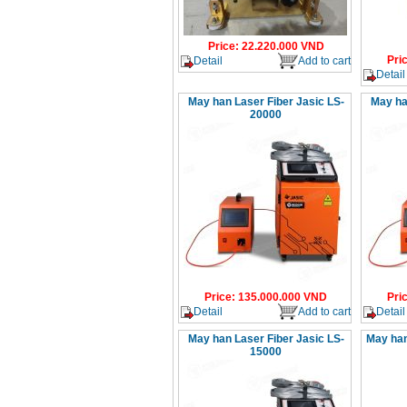
Price
:
22.220.000
VND
Pri
Detail
Add to cart
Detail
May han Laser Fiber Jasic LS-
May ha
20000
Price
:
135.000.000
VND
Pri
Detail
Add to cart
Detail
May han Laser Fiber Jasic LS-
May han
15000