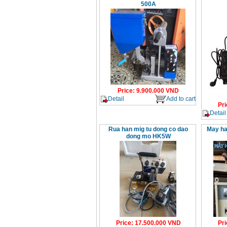
500A
Price
:
9.900.000
VND
Detail
Add to cart
Pri
Detail
Rua han mig tu dong co dao
May ha
dong mo HK5W
Price
:
17.500.000
VND
Pri