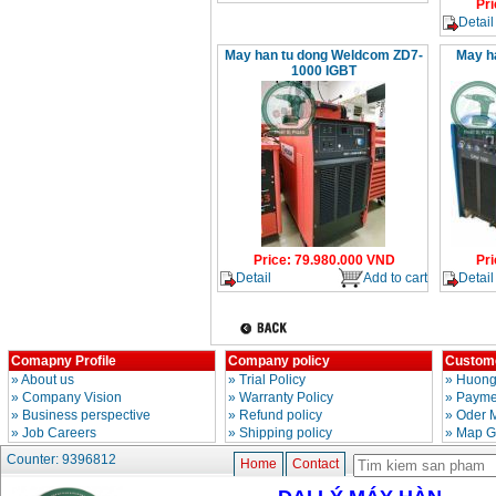
Pri
Detail
May han tu dong Weldcom ZD7-
May h
1000 IGBT
Price
:
79.980.000
VND
Pri
Detail
Add to cart
Detail
Comapny Profile
Company policy
Custome
»
About us
»
Trial Policy
»
Huong
»
Company Vision
»
Warranty Policy
»
Paymen
»
Business perspective
»
Refund policy
»
Oder 
»
Job Careers
»
Shipping policy
»
Map G
Counter: 9396812
Home
Contact