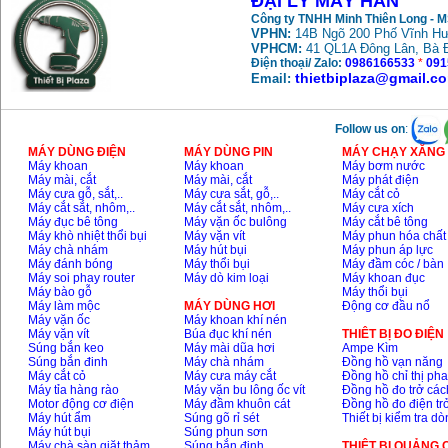
ĐẠI LÝ MÁY HÀN
Công ty TNHH Minh Thiên Long - 
VPHN:
14B Ngõ 200 Phố Vĩnh Hư
VPHCM:
41 QL1A Đông Lân, Bà 
Điện thoại/ Zalo:
0986166533
*
091
thietbiplaza@gmail.c
Email:
Follow us on
:
MÁY DÙNG ĐIỆN
MÁY DÙNG PIN
MÁY CHẠY XĂNG 
Máy khoan
Máy khoan
Máy bơm nước
Máy mài, cắt
Máy mài, cắt
Máy phát điện
Máy cưa gỗ, sắt,..
Máy cưa sắt, gỗ,..
Máy cắt cỏ
Máy cắt sắt, nhôm,..
Máy cắt sắt, nhôm,..
Máy cưa xích
Máy đục bê tông
Máy vặn ốc bulông
Máy cắt bê tông
Máy khò nhiệt thổi bụi
Máy vặn vít
Máy phun hóa chất
Máy chà nhám
Máy hút bụi
Máy phun áp lực
Máy đánh bóng
Máy thổi bụi
Máy đầm cóc / bàn
Máy soi phay router
Máy dò kim loại
Máy khoan đục
Máy bào gỗ
Máy thổi bụi
Máy làm mộc
MÁY DÙNG HƠI
Động cơ đầu nổ
Máy vặn ốc
Máy khoan khí nén
Máy vặn vít
Búa đục khí nén
THIÊT BỊ ĐO ĐIỆN
Súng bắn keo
Máy mài dũa hơi
Ampe Kìm
Súng bắn đinh
Máy chà nhám
Đồng hồ vạn năng
Máy cắt cỏ
Máy cưa máy cắt
Đồng hồ chỉ thị ph
Máy tỉa hàng rào
Máy vặn bu lông ốc vít
Đồng hồ đo trở các
Motor động cơ điện
Máy đầm khuôn cát
Đồng hồ đo điện tr
Máy hút ẩm
Súng gõ rỉ sét
Thiết bị kiểm tra d
Máy hút bụi
Súng phun sơn
Máy chà sàn giặt thảm
Súng bắn đinh
THIỆT BỊ QUẢNG