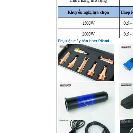
Day cap han Samwon
Korea
Price
:
105000
VND
May han que dien tu
Jasic ZX7 200E
Price
:
2800000
VND
Phụ kiện máy hàn laser Riland
May han tig que Jasic
tig 200A (W223)
Price
:
6800000
VND