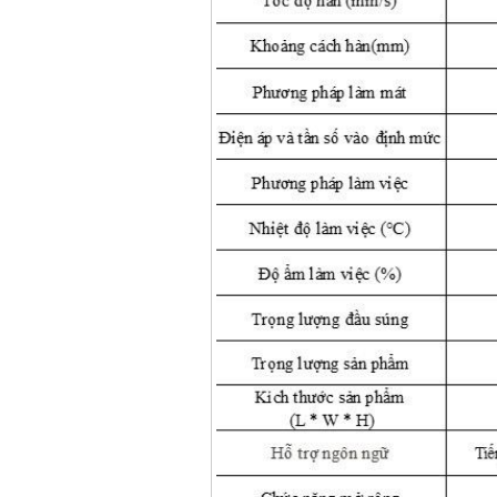
May han que dien tu
Hong ky HK 200Z
Price
:
2770000
VND
Binh khi Co2, chai khi
co2 han Mig
Price
:
1750000
VND
May han tig nhom
Hero AFT 300 AC/DC
Price
:
50500000
VND
May han que dien tu
KenMax ARC 315
Price
:
3550000
VND
May han bam Hong
ky HB4KB (4KVA)
Price
:
14500000
VND