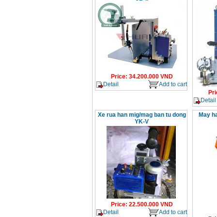
Price
:
34.200.000
VND
Detail
Add to cart
Pri
Detail
Xe rua han mig/mag ban tu dong
May ha
YK-V
Price
:
22.500.000
VND
Detail
Add to cart