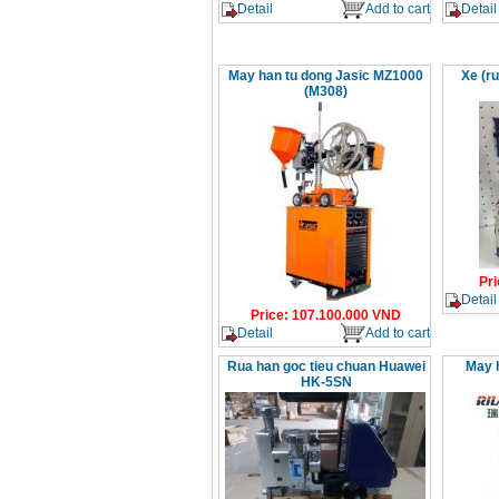
Detail
Add to cart
Detail
May han tu dong Jasic MZ1000
Xe (r
(M308)
Pri
Detail
Price
:
107.100.000
VND
Detail
Add to cart
Rua han goc tieu chuan Huawei
May h
HK-5SN