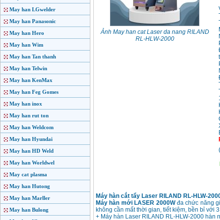
May han LGwelder
May han Panasonic
Ảnh May han cat Laser da nang RILAND
May han Hero
RL-HLW-2000
May han Wim
May han Tan thanh
May han Telwin
May han KenMax
May han Feg Gomes
May han inox
May han rut ton
May han Weldcom
May han Hyundai
May han HD Weld
May han Worldwel
May cat plasma
May han Hutong
Máy hàn cắt tẩy Laser RILAND RL-HLW-20
May han Marller
Máy hàn mới LASER 2000W
đa chức năng gi
không cần mất thời gian, tiết kiệm, bền bỉ với
May han Bulong
+ Máy hàn Laser RILAND RL-HLW-2000 hàn nha