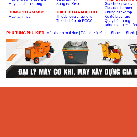
Máy hút chân không
Súng rút Rive
Giá chữ x standy
Giá cuốn banner
DỤNG CỤ LÀM MỘC
THIÊT BỊ GARAGE ÔTÔ
Khung backdrop
Máy làm mộc
Thiết bị sửa chữa ô tô
Kệ để brochure
Thiết bị bảo hộ PCCC
Quầy bán hàng
Bảng menu chỉ dẫ
PHỤ TÙNG PHỤ KIỆN:
Mũi khoan mũi đục
|
Đá mài đá cắt
|
Lưỡi cưa lưỡi cắt