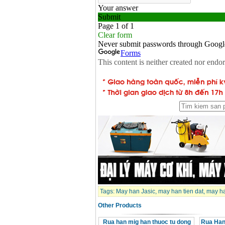
Tags:
May han Jasic
,
may han tien dat
,
may ha
Other Products
Rua han mig han thuoc tu dong
Rua Han