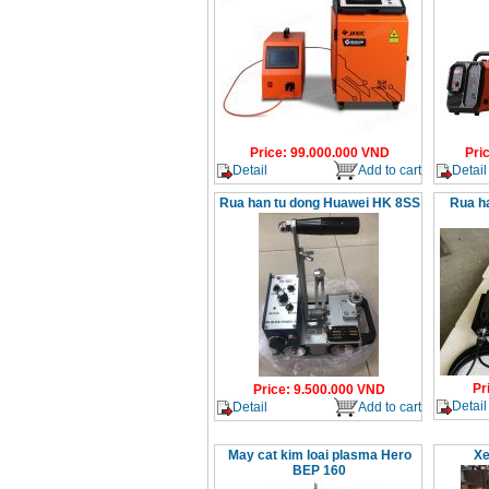
Price
:
99.000.000
VND
Pri
Detail
Add to cart
Detail
Rua han tu dong Huawei HK 8SS
Rua ha
Pr
Price
:
9.500.000
VND
Detail
Detail
Add to cart
May cat kim loai plasma Hero
Xe
BEP 160