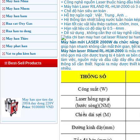
May han Nhua
+ Công nghệ nguồn Laser thuộc hàng đầu hiệ
+ Máy hàn Laser RILAND RL-HLW-2000 có 3 c
May han Nhom
+ Chế độ hàn siêu an toàn .
+ Hỗ trợ ngôn ngữ : Việt , Trung , Anh ...
May han bam
+ Hệ thống tản nhiệt bằng nước tuần hoàn kép
Rua cat Oxy Gas
+ Hàn tốt các vật liệu thép carbon, nhôm, inox,
+ Hàn vật liệu có độ dày từ 0.5 - 4mm .
Rua han tu dong
+ Dễ sử dụng , không cần thợ có tay nghề cũng
May han Thiec
Máy hàn mới LASER 2000W đa chức năng (
May phat han
giúp hàn nhanh không cần mất thời gian, tiết k
Máy hàn laser Riland RL-HLW-2000
là mẫu má
Vat tu phu kien han
nhỏ gọn mà còn được trang bị 4 bánh xe bên d
làm việc, nguồn máy và đầu cấp dây đều đư
Best-Sell Products
thông số cần thiết. Ngoài ra máy được thiết k
nhiều.
May han que tien dat
200A day dong 220V
Price
:
9100000
VND
May han que dien tu
Jasic ARC 200 R04
Price
:
5100000
VND