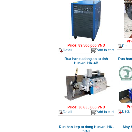
Pri
Price
:
89.500.000
VND
Detail
Detail
Add to cart
Rua han tu dong co tu tinh
Rua han
Huawei HK-4B
Pri
Price
:
30.633.000
VND
Detail
Detail
Add to cart
Rua han kep tu dong Huawei HK-
May h
5B-ii