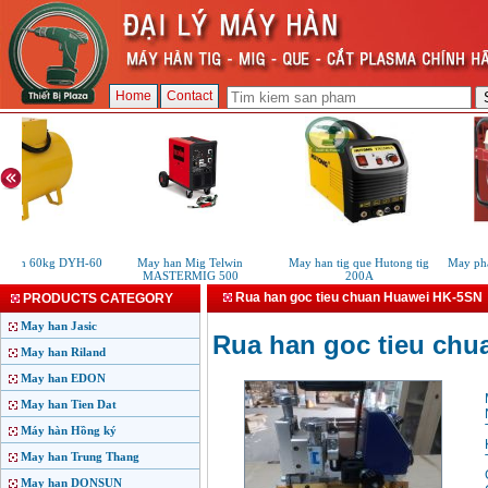
Home
Contact
han 60kg DYH-60
May han Mig Telwin
May han tig que Hutong tig
May phat 
MASTERMIG 500
200A
Rua han goc tieu chuan Huawei HK-5SN
PRODUCTS CATEGORY
May han Jasic
Rua han goc tieu ch
May han Riland
May han EDON
May han Tien Dat
Máy hàn Hồng ký
May han Trung Thang
May han DONSUN