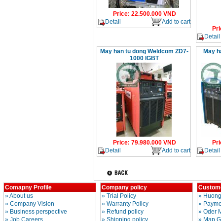
Price
:
22.500.000
VND
Detail
Add to cart
Pri
Detail
May han tu dong Weldcom ZD7-
May h
1000 IGBT
Price
:
79.980.000
VND
Pri
Detail
Add to cart
Detail
Comapny Profile
Company policy
Custome
»
About us
»
Trial Policy
»
Huong
»
Company Vision
»
Warranty Policy
»
Paymen
»
Business perspective
»
Refund policy
»
Oder 
»
Job Careers
»
Shipping policy
»
Map G