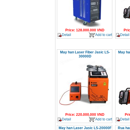
Price
:
128.000.000
VND
Pri
Detail
Add to cart
Detail
May han Laser Fiber Jasic LS-
May ha 
30000D
Price
:
220.000.000
VND
Pri
Detail
Add to cart
Detail
May han Laser Jasic LS-20000F
Rua ha