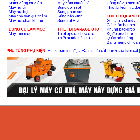
Motor động cơ điện
Máy đầm khuôn cát
Đồng hồ đo điện tr
Máy hút ẩm
Súng gõ rỉ sét
Thiết bị kiểm tra d
Máy hút bụi
Súng phun sơn
Máy chà sàn giặt thảm
Súng bắn đinh
THIỆT BỊ QUẢNG
Máy hút chân không
Súng rút Rive
Giá chữ x standy
Giá cuốn banner
DỤNG CỤ LÀM MỘC
THIÊT BỊ GARAGE ÔTÔ
Khung backdrop
Máy làm mộc
Thiết bị sửa chữa ô tô
Kệ để brochure
Thiết bị bảo hộ PCCC
Quầy bán hàng
Bảng menu chỉ dẫ
PHỤ TÙNG PHỤ KIỆN:
Mũi khoan mũi đục
|
Đá mài đá cắt
|
Lưỡi cưa lưỡi cắt