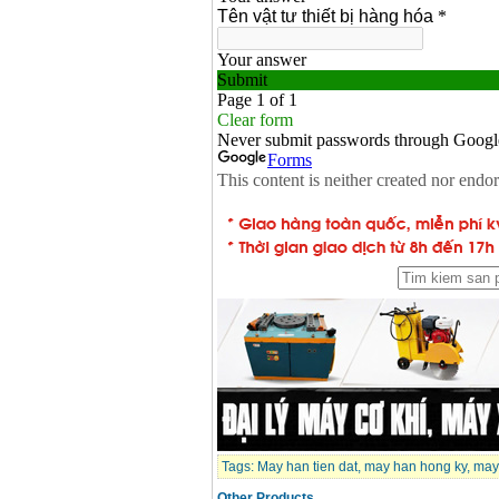
Tags:
May han tien dat
,
may han hong ky
,
may
Other Products