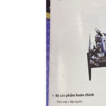
Korea
Price
:
105000
VND
May han que dien tu
Jasic ZX7 200E
Price
:
2800000
VND
May han tig que Jasic
tig 200A (W223)
Price
:
6800000
VND