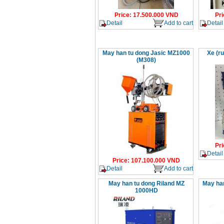
Price
:
17.500.000
VND
Pri
Detail
Add to cart
Detail
May han tu dong Jasic MZ1000
Xe (r
(M308)
Pri
Detail
Price
:
107.100.000
VND
Detail
Add to cart
May han tu dong Riland MZ
May han
1000HD