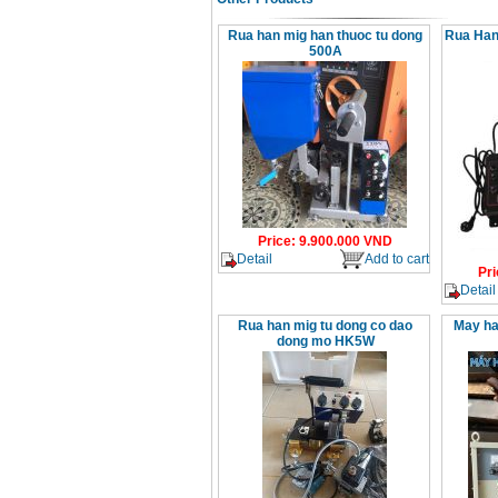
Rua han mig han thuoc tu dong
Rua Han
500A
Price
:
9.900.000
VND
Detail
Add to cart
Pri
Detail
Rua han mig tu dong co dao
May ha
dong mo HK5W