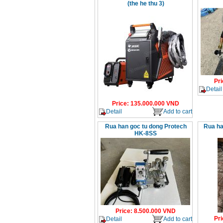
(the he thu 3)
Pri
Detail
Price
:
135.000.000
VND
Detail
Add to cart
Rua han goc tu dong Protech
Rua ha
HK-8SS
Price
:
8.500.000
VND
Pri
Detail
Add to cart