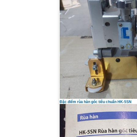
May han que dien tu
Hong ky HK 200Z
Price
:
2770000
VND
Binh khi Co2, chai khi
co2 han Mig
Price
:
1750000
VND
May han tig nhom
Hero AFT 300 AC/DC
Price
:
50500000
VND
May han que dien tu
KenMax ARC 315
Price
:
3550000
VND
Đặc điểm rùa hàn góc tiêu chuẩn HK-5SN
May han bam Hong
ky HB4KB (4KVA)
Price
:
14500000
VND
Day cap han Samwon