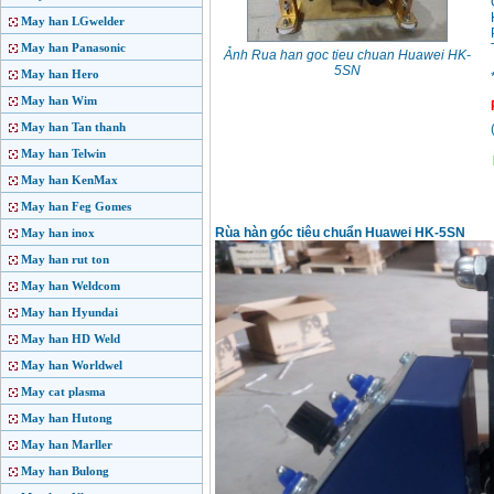
May han LGwelder
May han Panasonic
Ảnh Rua han goc tieu chuan Huawei HK-
5SN
May han Hero
May han Wim
May han Tan thanh
May han Telwin
May han KenMax
May han Feg Gomes
Rùa hàn góc tiêu chuẩn Huawei HK-5SN
May han inox
May han rut ton
May han Weldcom
May han Hyundai
May han HD Weld
May han Worldwel
May cat plasma
May han Hutong
May han Marller
May han Bulong