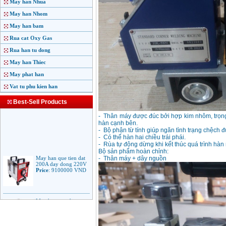
May han Nhua
May han Nhom
May han bam
Rua cat Oxy Gas
Rua han tu dong
May han Thiec
May phat han
Vat tu phu kien han
Best-Sell Products
- Thân máy được đúc bởi hợp kim nhôm, trọng
hàn cạnh bên.
- Bộ phận từ tính giúp ngăn tình trạng chệch 
- Có thể hàn hai chiều trái phái.
- Rùa tự động dừng khi kết thúc quá trình hàn 
May han que tien dat
Bộ sản phẩm hoàn chỉnh:
200A day dong 220V
- Thân máy + dây nguồn
Price
:
9100000
VND
May han que dien tu
Jasic ARC 200 R04
Price
:
5100000
VND