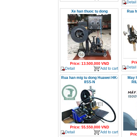
Detail
Xe han thuoc tu dong
Rua h
Pri
Price
:
13.500.000
VND
Detail
Detail
Add to cart
Rua han mig tu dong Huawei HK-
May h
8SS-N
RI
Price
:
55.550.000
VND
Detail
Add to cart
Pri