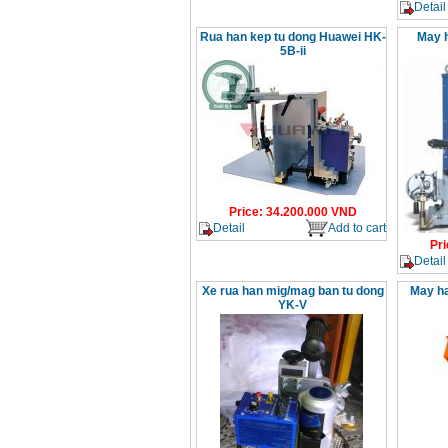
Detail
Rua han kep tu dong Huawei HK-
May h
5B-ii
Price
:
34.200.000
VND
Detail
Add to cart
Pri
Detail
Xe rua han mig/mag ban tu dong
May ha
YK-V