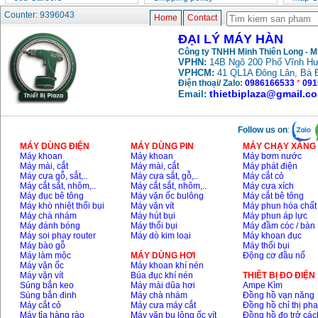
Counter: 9396043
Home
Contact
ĐẠI LÝ MÁY HÀN
Công ty TNHH Minh Thiên Long - 
VPHN:
14B Ngõ 200 Phố Vĩnh Hư
VPHCM:
41 QL1A Đông Lân, Bà 
Điện thoại/ Zalo:
0986166533
*
091
thietbiplaza@gmail.c
Email:
Follow us on
:
MÁY DÙNG ĐIỆN
MÁY DÙNG PIN
MÁY CHẠY XĂNG 
Máy khoan
Máy khoan
Máy bơm nước
Máy mài, cắt
Máy mài, cắt
Máy phát điện
Máy cưa gỗ, sắt,..
Máy cưa sắt, gỗ,..
Máy cắt cỏ
Máy cắt sắt, nhôm,..
Máy cắt sắt, nhôm,..
Máy cưa xích
Máy đục bê tông
Máy vặn ốc bulông
Máy cắt bê tông
Máy khò nhiệt thổi bụi
Máy vặn vít
Máy phun hóa chất
Máy chà nhám
Máy hút bụi
Máy phun áp lực
Máy đánh bóng
Máy thổi bụi
Máy đầm cóc / bàn
Máy soi phay router
Máy dò kim loại
Máy khoan đục
Máy bào gỗ
Máy thổi bụi
Máy làm mộc
MÁY DÙNG HƠI
Động cơ đầu nổ
Máy vặn ốc
Máy khoan khí nén
Máy vặn vít
Búa đục khí nén
THIÊT BỊ ĐO ĐIỆN
Súng bắn keo
Máy mài dũa hơi
Ampe Kìm
Súng bắn đinh
Máy chà nhám
Đồng hồ vạn năng
Máy cắt cỏ
Máy cưa máy cắt
Đồng hồ chỉ thị ph
Máy tỉa hàng rào
Máy vặn bu lông ốc vít
Đồng hồ đo trở các