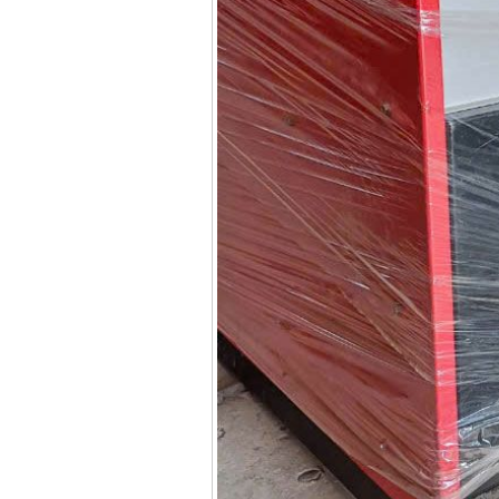
Máy hàn que điện tử
Hồng ký HK 200Z
Giá
:
2770000
VND
Bình khí Co2, chai khí
co2 hàn Mig
Giá
:
1750000
VND
Máy hàn tig nhôm
Hero AFT 300 AC/DC
Giá
:
50500000
VND
Máy hàn que điện tử
KenMax ARC 315
Giá
:
3550000
VND
Máy hàn bấm Hồng
ký HB4KB (4KVA)
Giá
:
14500000
VND