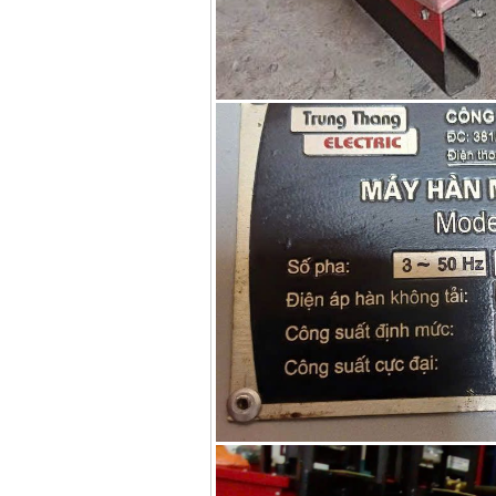
Dây cáp hàn Samwon
Korea
Giá
:
105000
VND
Máy hàn que điện tử
Jasic ZX7 200E
Giá
:
2800000
VND
Máy hàn tig que Jasic
tig 200A (W223)
Giá
:
6800000
VND