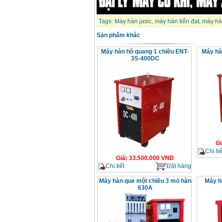
Tags:
Máy hàn jasic
,
máy hàn tiến đạt
,
máy hà
Sản phẩm khác
Máy hàn hồ quang 1 chiều ENT-
Máy hà
3S-400DC
Gi
Chi tiế
Giá
:
33.500.000
VND
Chi tiết
Đặt hàng
Máy hàn que một chiều 3 mỏ hàn
Máy h
630A