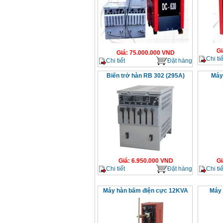
Gi
Giá
:
75.000.000
VND
Chi tiế
Chi tiết
Đặt hàng
Biến trở hàn RB 302 (295A)
Máy
Giá
:
6.950.000
VND
Gi
Chi tiết
Đặt hàng
Chi tiế
Máy hàn bấm điện cực 12KVA
Máy 