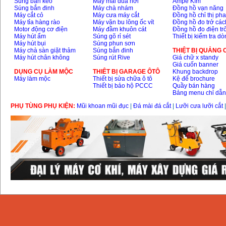
Súng bắn keo
Máy mài dũa hơi
Ampe Kìm
Súng bắn đinh
Máy chà nhám
Đồng hồ vạn năng
Máy cắt cỏ
Máy cưa máy cắt
Đồng hồ chỉ thị ph
Máy tỉa hàng rào
Máy vặn bu lông ốc vít
Đồng hồ đo trở các
Motor động cơ điện
Máy đầm khuôn cát
Đồng hồ đo điện tr
Máy hút ẩm
Súng gõ rỉ sét
Thiết bị kiểm tra d
Máy hút bụi
Súng phun sơn
Máy chà sàn giặt thảm
Súng bắn đinh
THIỆT BỊ QUẢNG
Máy hút chân không
Súng rút Rive
Giá chữ x standy
Giá cuốn banner
DỤNG CỤ LÀM MỘC
THIÊT BỊ GARAGE ÔTÔ
Khung backdrop
Máy làm mộc
Thiết bị sửa chữa ô tô
Kệ để brochure
Thiết bị bảo hộ PCCC
Quầy bán hàng
Bảng menu chỉ dẫ
PHỤ TÙNG PHỤ KIỆN:
Mũi khoan mũi đục
|
Đá mài đá cắt
|
Lưỡi cưa lưỡi cắt