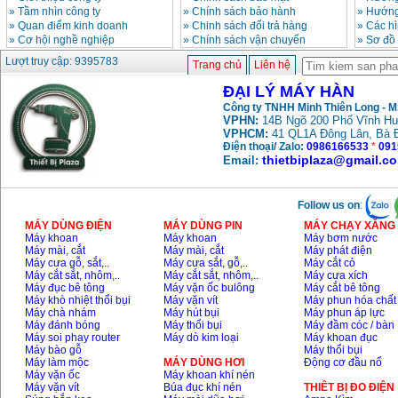
»
Tầm nhìn công ty
»
Chính sách bảo hành
»
Hướng
»
Quan điểm kinh doanh
»
Chinh sách đổi trả hàng
»
Các h
»
Cơ hội nghề nghiệp
»
Chính sách vận chuyển
»
Sơ đồ
Lượt truy cập: 9395783
Trang chủ
Liên hệ
ĐẠI LÝ MÁY HÀN
Công ty TNHH Minh Thiên Long - 
VPHN:
14B Ngõ 200 Phố Vĩnh Hư
VPHCM:
41 QL1A Đông Lân, Bà 
Điện thoại/ Zalo:
0986166533
*
091
thietbiplaza@gmail.c
Email:
Follow us on
:
MÁY DÙNG ĐIỆN
MÁY DÙNG PIN
MÁY CHẠY XĂNG 
Máy khoan
Máy khoan
Máy bơm nước
Máy mài, cắt
Máy mài, cắt
Máy phát điện
Máy cưa gỗ, sắt,..
Máy cưa sắt, gỗ,..
Máy cắt cỏ
Máy cắt sắt, nhôm,..
Máy cắt sắt, nhôm,..
Máy cưa xích
Máy đục bê tông
Máy vặn ốc bulông
Máy cắt bê tông
Máy khò nhiệt thổi bụi
Máy vặn vít
Máy phun hóa chất
Máy chà nhám
Máy hút bụi
Máy phun áp lực
Máy đánh bóng
Máy thổi bụi
Máy đầm cóc / bàn
Máy soi phay router
Máy dò kim loại
Máy khoan đục
Máy bào gỗ
Máy thổi bụi
Máy làm mộc
MÁY DÙNG HƠI
Động cơ đầu nổ
Máy vặn ốc
Máy khoan khí nén
Máy vặn vít
Búa đục khí nén
THIÊT BỊ ĐO ĐIỆN