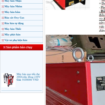
Máy hàn Nhựa
Máy hàn Nhôm
Máy hàn bấm
Rùa cắt Oxy Gas
Rùa hàn tự động
Máy hàn Thiếc
Máy phát hàn
Vật tư phụ kiện hàn
Sản phẩm bán chạy
Máy hàn que tiến đạt
200A dây đồng 220V
Giá
:
9100000
VND
Máy hàn que điện tử
Jasic ARC 200 R04
Giá
:
5100000
VND