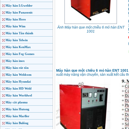
Máy hàn LGwelder
Máy hàn Panasonic
Máy hàn Hero
Máy hàn Wim
Ảnh Máy hàn que một chiều 6 mỏ hàn ENT
1001
Máy hàn Tân thành
Máy hàn Telwin
Máy hàn KenMax
Máy hàn Feg Gomes
Máy hàn inox
Máy hàn rút tôn
Máy hàn que một chiều 6 mỏ hàn ENT 1001
xuất máy nâng vận chuyển, sản xuất kết cấu 
Máy hàn Weldcom
Máy hàn Hyundai
Máy hàn HD Weld
Máy hàn Worldwel
Máy cắt plasma
Máy hàn Hutong
Máy hàn Marller
Máy hàn Bulông