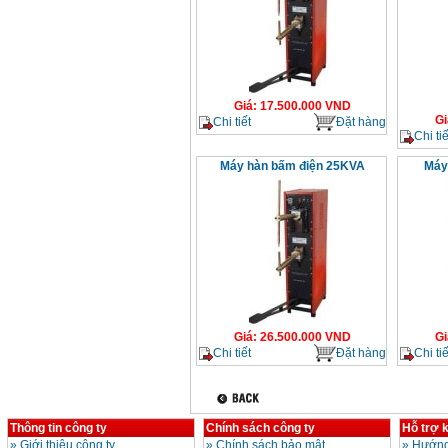
Giá
:
17.500.000
VND
Gi
Chi tiết
Đặt hàng
Chi tiế
Máy hàn bấm điện 25KVA
Máy
Giá
:
26.500.000
VND
Gi
Chi tiết
Đặt hàng
Chi tiế
Thông tin công ty
Chính sách công ty
Hỗ trợ 
»
Giới thiệu công ty
»
Chính sách bảo mật
»
Hướng