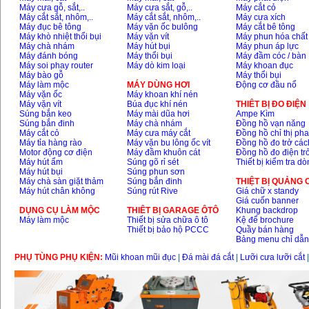
Máy cưa gỗ, sắt,..
Máy cưa sắt, gỗ,..
Máy cắt cỏ
Máy cắt sắt, nhôm,..
Máy cắt sắt, nhôm,..
Máy cưa xích
Máy đục bê tông
Máy vặn ốc bulông
Máy cắt bê tông
Máy khò nhiệt thổi bụi
Máy vặn vít
Máy phun hóa chất
Máy chà nhám
Máy hút bụi
Máy phun áp lực
Máy đánh bóng
Máy thổi bụi
Máy đầm cóc / bàn
Máy soi phay router
Máy dò kim loại
Máy khoan đục
Máy bào gỗ
Máy thổi bụi
Máy làm mộc
MÁY DÙNG HƠI
Động cơ đầu nổ
Máy vặn ốc
Máy khoan khí nén
Máy vặn vít
Búa đục khí nén
THIÊT BỊ ĐO ĐIỆN
Súng bắn keo
Máy mài dũa hơi
Ampe Kìm
Súng bắn đinh
Máy chà nhám
Đồng hồ vạn năng
Máy cắt cỏ
Máy cưa máy cắt
Đồng hồ chỉ thị ph
Máy tỉa hàng rào
Máy vặn bu lông ốc vít
Đồng hồ đo trở các
Motor động cơ điện
Máy đầm khuôn cát
Đồng hồ đo điện tr
Máy hút ẩm
Súng gõ rỉ sét
Thiết bị kiểm tra d
Máy hút bụi
Súng phun sơn
Máy chà sàn giặt thảm
Súng bắn đinh
THIỆT BỊ QUẢNG
Máy hút chân không
Súng rút Rive
Giá chữ x standy
Giá cuốn banner
DỤNG CỤ LÀM MỘC
THIÊT BỊ GARAGE ÔTÔ
Khung backdrop
Máy làm mộc
Thiết bị sửa chữa ô tô
Kệ để brochure
Thiết bị bảo hộ PCCC
Quầy bán hàng
Bảng menu chỉ dẫ
PHỤ TÙNG PHỤ KIỆN:
Mũi khoan mũi đục
|
Đá mài đá cắt
|
Lưỡi cưa lưỡi cắt