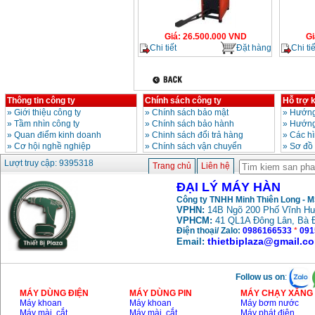
Giá
:
26.500.000
VND
Gi
Chi tiết
Đặt hàng
Chi tiế
Thông tin công ty
Chính sách công ty
Hỗ trợ 
»
Giới thiệu công ty
»
Chính sách bảo mật
»
Hướng
»
Tầm nhìn công ty
»
Chính sách bảo hành
»
Hướng
»
Quan điểm kinh doanh
»
Chinh sách đổi trả hàng
»
Các h
»
Cơ hội nghề nghiệp
»
Chính sách vận chuyển
»
Sơ đồ
Lượt truy cập: 9395318
Trang chủ
Liên hệ
ĐẠI LÝ MÁY HÀN
Công ty TNHH Minh Thiên Long - 
VPHN:
14B Ngõ 200 Phố Vĩnh Hư
VPHCM:
41 QL1A Đông Lân, Bà 
Điện thoại/ Zalo:
0986166533
*
091
thietbiplaza@gmail.c
Email:
Follow us on
:
MÁY DÙNG ĐIỆN
MÁY DÙNG PIN
MÁY CHẠY XĂNG 
Máy khoan
Máy khoan
Máy bơm nước
Máy mài, cắt
Máy mài, cắt
Máy phát điện