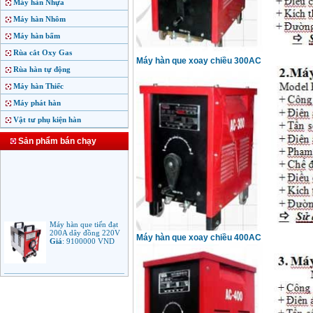
Máy hàn Nhựa
Máy hàn Nhôm
Máy hàn bấm
Rùa cắt Oxy Gas
Máy hàn que xoay chiều 300AC
Rùa hàn tự động
Máy hàn Thiếc
Máy phát hàn
Vật tư phụ kiện hàn
Sản phẩm bán chạy
Máy hàn que tiến đạt
200A dây đồng 220V
Giá
:
9100000
VND
Máy hàn que xoay chiều 400AC
Máy hàn que điện tử
Jasic ARC 200 R04
Giá
:
5100000
VND