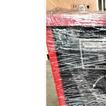
Dây cáp hàn Samwon
Korea
Giá
:
105000
VND
Máy hàn que điện tử
Jasic ZX7 200E
Giá
:
2800000
VND
Máy hàn tig que Jasic
tig 200A (W223)
Giá
:
6800000
VND