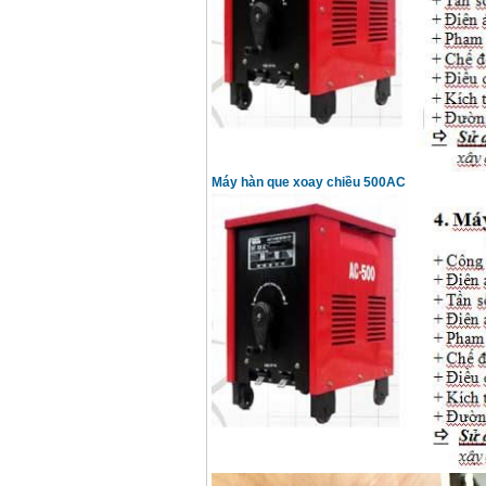
Máy hàn que điện tử
Hồng ký HK 200Z
Giá
:
2770000
VND
Bình khí Co2, chai khí
co2 hàn Mig
Giá
:
1750000
VND
Máy hàn que xoay chiều 500AC
Máy hàn tig nhôm
Hero AFT 300 AC/DC
Giá
:
50500000
VND
Máy hàn que điện tử
KenMax ARC 315
Giá
:
3550000
VND
Máy hàn bấm Hồng
ký HB4KB (4KVA)
Giá
:
14500000
VND