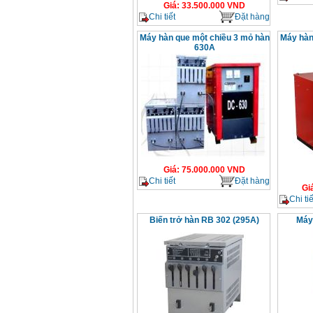
Giá
:
33.500.000
VND
Chi tiết
Đặt hàng
Máy hàn que một chiều 3 mỏ hàn
Máy hàn
630A
Giá
:
75.000.000
VND
Chi tiết
Đặt hàng
Gi
Chi tiế
Biến trở hàn RB 302 (295A)
Máy