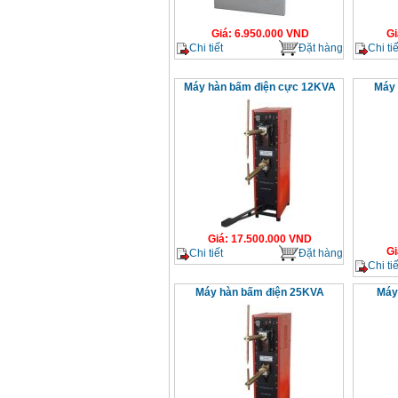
Giá
:
6.950.000
VND
Gi
Chi tiết
Đặt hàng
Chi tiế
Máy hàn bấm điện cực 12KVA
Máy 
Giá
:
17.500.000
VND
Gi
Chi tiết
Đặt hàng
Chi tiế
Máy hàn bấm điện 25KVA
Máy