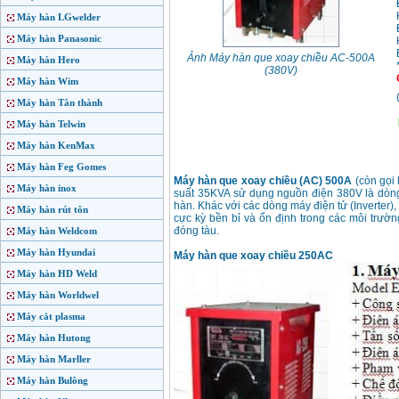
Máy hàn LGwelder
Máy hàn Panasonic
Ảnh Máy hàn que xoay chiều AC-500A
Máy hàn Hero
(380V)
Máy hàn Wim
Máy hàn Tân thành
Máy hàn Telwin
Máy hàn KenMax
Máy hàn Feg Gomes
Máy hàn que xoay chiều (AC) 500A
(còn gọi
Máy hàn inox
suất 35KVA
sử dụng nguồn điện 380V là dòng
hàn. Khác với các dòng máy điện tử (Inverter),
Máy hàn rút tôn
cực kỳ bền bỉ và ổn định trong các môi trườ
đóng tàu.
Máy hàn Weldcom
Máy hàn Hyundai
Máy hàn que xoay chiều 250AC
Máy hàn HD Weld
Máy hàn Worldwel
Máy cắt plasma
Máy hàn Hutong
Máy hàn Marller
Máy hàn Bulông