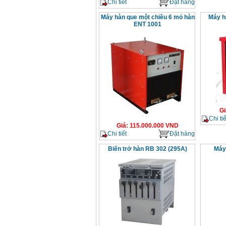
Chi tiết
Đặt hàng
Máy hàn que một chiều 6 mỏ hàn
Máy h
ENT 1001
Gi
Chi tiế
Giá
:
115.000.000
VND
Chi tiết
Đặt hàng
Biến trở hàn RB 302 (295A)
Máy