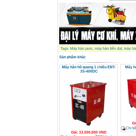
Dây cáp hàn Samwon
Korea
Giá
:
105000
VND
Máy hàn que điện tử
Jasic ZX7 200E
Giá
:
2800000
VND
Tags:
Máy hàn jasic
,
máy hàn tiến đạt
,
máy hà
Máy hàn tig que Jasic
Sản phẩm khác
tig 200A (W223)
Giá
:
6800000
VND
Máy hàn hồ quang 1 chiều ENT-
Máy h
3S-400DC
Gi
Chi tiế
Giá
:
33.500.000
VND