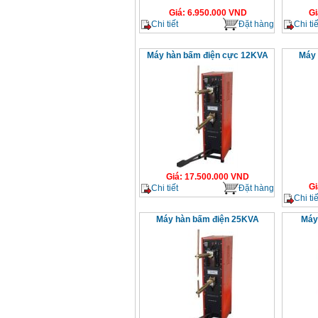
Giá
:
6.950.000
VND
Gi
Chi tiết
Đặt hàng
Chi tiế
Máy hàn bấm điện cực 12KVA
Máy 
Giá
:
17.500.000
VND
Gi
Chi tiết
Đặt hàng
Chi tiế
Máy hàn bấm điện 25KVA
Máy