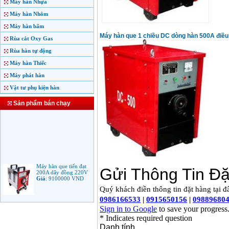
Máy hàn Nhựa
Máy hàn Nhôm
Máy hàn bấm
Máy hàn que 1 chiều DC dòng hàn 500A điều
Rùa cắt Oxy Gas
Rùa hàn tự động
Máy hàn Thiếc
Máy phát hàn
Vật tư phụ kiện hàn
Sản phẩm bán chạy
Máy hàn que tiến đạt
200A dây đồng 220V
Giá
:
9100000
VND
Máy hàn que điện tử
Jasic ARC 200 R04
Giá
:
5100000
VND