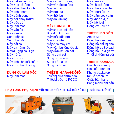
Máy cắt sắt, nhôm,..
Máy cắt sắt, nhôm,..
Máy cưa xích
Máy đục bê tông
Máy vặn ốc bulông
Máy cắt bê tông
Máy khò nhiệt thổi bụi
Máy vặn vít
Máy phun hóa chất
Máy chà nhám
Máy hút bụi
Máy phun áp lực
Máy đánh bóng
Máy thổi bụi
Máy đầm cóc / bàn
Máy soi phay router
Máy dò kim loại
Máy khoan đục
Máy bào gỗ
Máy thổi bụi
Máy làm mộc
MÁY DÙNG HƠI
Động cơ đầu nổ
Máy vặn ốc
Máy khoan khí nén
Máy vặn vít
Búa đục khí nén
THIÊT BỊ ĐO ĐIỆN
Súng bắn keo
Máy mài dũa hơi
Ampe Kìm
Súng bắn đinh
Máy chà nhám
Đồng hồ vạn năng
Máy cắt cỏ
Máy cưa máy cắt
Đồng hồ chỉ thị ph
Máy tỉa hàng rào
Máy vặn bu lông ốc vít
Đồng hồ đo trở các
Motor động cơ điện
Máy đầm khuôn cát
Đồng hồ đo điện tr
Máy hút ẩm
Súng gõ rỉ sét
Thiết bị kiểm tra d
Máy hút bụi
Súng phun sơn
Máy chà sàn giặt thảm
Súng bắn đinh
THIỆT BỊ QUẢNG
Máy hút chân không
Súng rút Rive
Giá chữ x standy
Giá cuốn banner
DỤNG CỤ LÀM MỘC
THIÊT BỊ GARAGE ÔTÔ
Khung backdrop
Máy làm mộc
Thiết bị sửa chữa ô tô
Kệ để brochure
Thiết bị bảo hộ PCCC
Quầy bán hàng
Bảng menu chỉ dẫ
PHỤ TÙNG PHỤ KIỆN:
Mũi khoan mũi đục
|
Đá mài đá cắt
|
Lưỡi cưa lưỡi cắt