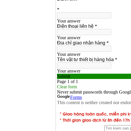
Máy hàn que điện tử
Hồng ký HK 200Z
Giá
:
2770000
VND
Bình khí Co2, chai khí
co2 hàn Mig
Giá
:
1750000
VND
Máy hàn tig nhôm
Hero AFT 300 AC/DC
Giá
:
50500000
VND
Máy hàn que điện tử
KenMax ARC 315
Giá
:
3550000
VND
Máy hàn bấm Hồng
ký HB4KB (4KVA)
Giá
:
14500000
VND