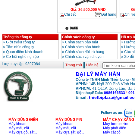
Giá
:
26.500.000
VND
Gi
Chi tiết
Đặt hàng
Chi tiế
Thông tin công ty
Chính sách công ty
Hỗ trợ 
»
Giới thiệu công ty
»
Chính sách bảo mật
»
Hướng
»
Tầm nhìn công ty
»
Chính sách bảo hành
»
Hướng
»
Quan điểm kinh doanh
»
Chinh sách đổi trả hàng
»
Các h
»
Cơ hội nghề nghiệp
»
Chính sách vận chuyển
»
Sơ đồ
Lượt truy cập: 9397084
Trang chủ
Liên hệ
ĐẠI LÝ MÁY HÀN
Công ty TNHH Minh Thiên Long - 
VPHN:
14B Ngõ 200 Phố Vĩnh Hư
VPHCM:
41 QL1A Đông Lân, Bà 
Điện thoại/ Zalo:
0986166533
*
091
thietbiplaza@gmail.c
Email:
Follow us on
:
MÁY DÙNG ĐIỆN
MÁY DÙNG PIN
MÁY CHẠY XĂNG 
Máy khoan
Máy khoan
Máy bơm nước
Máy mài, cắt
Máy mài, cắt
Máy phát điện
Máy cưa gỗ, sắt,..
Máy cưa sắt, gỗ,..
Máy cắt cỏ