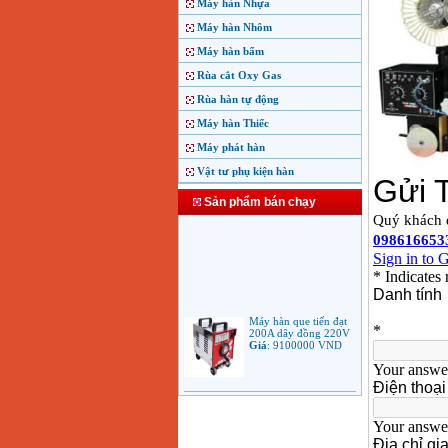
Máy hàn Nhựa
Máy hàn Nhôm
Máy hàn bấm
Rùa cắt Oxy Gas
Rùa hàn tự động
Máy hàn Thiếc
Máy phát hàn
Vật tư phụ kiện hàn
Sản phẩm bán chạy
Máy hàn que tiến đạt
200A dây đồng 220V
Giá
:
9100000
VND
Máy hàn que điện tử
Jasic ARC 200 R04
Giá
:
5100000
VND