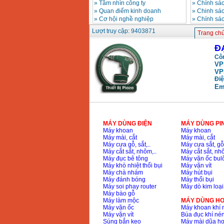
»
Tầm nhìn công ty
»
Chính sá
»
Quan điểm kinh doanh
»
Chinh sác
»
Cơ hội nghề nghiệp
»
Chính sá
Lượt truy cập: 9403871
Trang ch
Đ
Côn
VP
VP
Điệ
Em
MÁY DÙNG ĐIỆN
MÁY DÙNG PI
Máy khoan
Máy khoan
Máy mài, cắt
Máy mài, cắt
Máy cưa gỗ, sắt,..
Máy cưa sắt, gỗ,
Máy cắt sắt, nhôm,..
Máy cắt sắt, nhô
Máy đục bê tông
Máy vặn ốc bul
Máy khò nhiệt thổi bụi
Máy vặn vít
Máy chà nhám
Máy hút bụi
Máy đánh bóng
Máy thổi bụi
Máy soi phay router
Máy dò kim loại
Máy bào gỗ
Máy làm mộc
MÁY DÙNG HƠ
Máy vặn ốc
Máy khoan khí 
Máy vặn vít
Búa đục khí né
Súng bắn keo
Máy mài dũa hơ