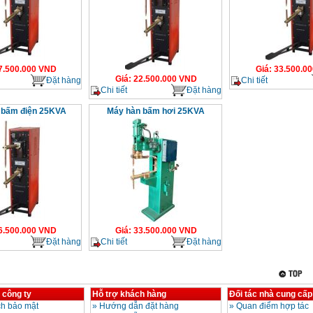
7.500.000
VND
Giá
:
33.500.00
Giá
:
22.500.000
VND
Đặt hàng
Chi tiết
Chi tiết
Đặt hàng
 bấm điện 25KVA
Máy hàn bấm hơi 25KVA
6.500.000
VND
Giá
:
33.500.000
VND
Đặt hàng
Chi tiết
Đặt hàng
 công ty
Hỗ trợ khách hàng
Đối tác nhà cung cấp
h bảo mật
»
Hướng dẫn đặt hàng
»
Quan điểm hợp tác