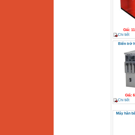
Giá
:
11
Chi tiết
Biến trở 
Giá
:
6
Chi tiết
Máy hàn b