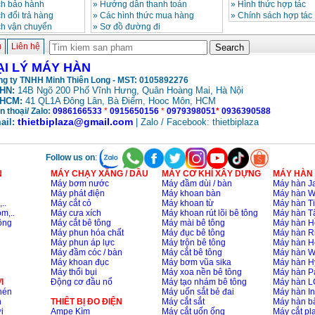
ch bảo hành
»
Hướng dẫn thanh toán
»
Hình thức hợp tác
h đổi trả hàng
»
Các hình thức mua hàng
»
Chính sách hợp tác
ch vận chuyển
»
Sơ đồ đường đi
ủ
Liên hệ
ẠI LÝ MÁY HÀN
g ty TNHH Minh Thiên Long - MST: 0105892276
HN:
14B Ngõ 200 Phố Vĩnh Hưng, Quân Hoàng Mai, Hà Nội
HCM:
41 QL1A Đông Lân, Bà Điểm, Hooc Môn, HCM
n thoại/ Zalo:
0986166533
*
0915650156
*
0979398051
*
0936390588
thietbiplaza@gmail.com
ail:
| Zalo / Facebook: thietbiplaza
Follow us on
:
N
MÁY CHẠY XĂNG / DẦU
MÁY CƠ KHÍ XÂY DỰNG
MÁY HÀN
Máy bơm nước
Máy đầm dùi / bàn
Máy hàn Ja
Máy phát điện
Máy khoan bàn
Máy hàn 
..
Máy cắt cỏ
Máy khoan từ
Máy hàn Ti
m,..
Máy cưa xích
Máy khoan rút lõi bê tông
Máy hàn T
ông
Máy cắt bê tông
Máy mài bê tông
Máy hàn H
Máy phun hóa chất
Máy đục bê tông
Máy hàn R
Máy phun áp lực
Máy trộn bê tông
Máy hàn H
Máy đầm cóc / bàn
Máy cắt bê tông
Máy hàn 
Máy khoan đục
Máy bơm vũa sika
Máy hàn H
Máy thổi bụi
Máy xoa nền bê tông
Máy hàn P
I
Động cơ đầu nổ
Máy tạo nhám bê tông
Máy hàn L
nén
Máy uốn sắt bẻ đai
Máy hàn I
n
THIÊT BỊ ĐO ĐIỆN
Máy cắt sắt
Máy hàn 
i
Ampe Kìm
Máy cắt uốn ống
Máy cắt p