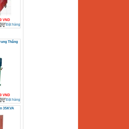
0
VND
Đặt hàng
rung Thắng
0
VND
Đặt hàng
ện 35KVA