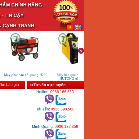
Máy phát hàn hồ quang H200
Máy hàn que một chiều
Máy hàn tig que Hutong tig
HUTONG ARC 200
200A
ửi báo giá
Tư vấn trực tuyến
Hotline
: 0986.166.533
Hải Yến
: 0936.390.588
Minh Quang
: 0936.132.359