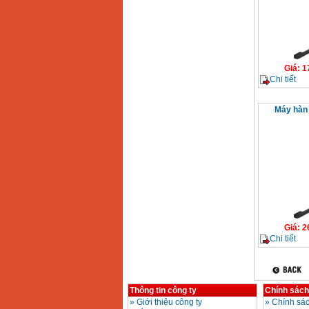
Giá
:
1
Chi tiết
Máy hàn
Giá
:
2
Chi tiết
Thông tin công ty
Chính sách
»
Giới thiệu công ty
»
Chính sác