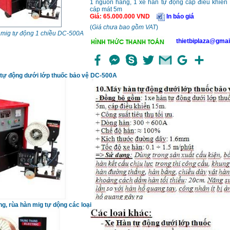
1 nguồn hàng, 1 xe hàn tự động cáp điều khiển
cáp mát 5m
Giá
:
65.000.000
VND
In báo giá
(
Giá chưa bao gồm VAT
)
mig tự động 1 chiều DC-500A
thietbiplaza@gmai
tự động dưới lớp thuốc bảo vệ DC-500A
g, rùa hàn mig tự dộng các loại