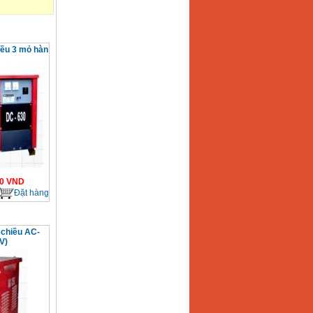
iều 3 mỏ hàn
0
VND
Đặt hàng
 chiều AC-
V)