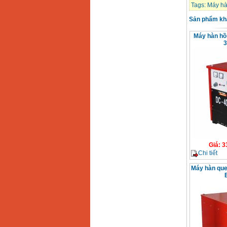
Dây cáp hàn Samwon
Tags:
Máy hà
Korea
Giá
:
105000
VND
Sản phẩm kh
Máy hàn hồ
Máy hàn que điện tử
Jasic ZX7 200E
Giá
:
2800000
VND
Máy hàn tig que Jasic
tig 200A (W223)
Giá
:
6800000
VND
Giá
:
3
Chi tiết
Máy hàn que