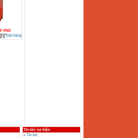
0
VND
Đặt hàng
Tin tức sự kiện
»
Tin tức