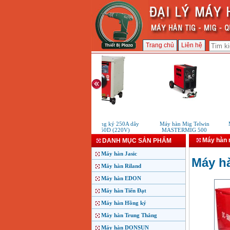
Trang chủ
Liên hệ
Máy hàn Hồng ký 250A dây
Máy hàn Mig Telwin
Má
đồng H250D (220V)
MASTERMIG 500
Máy hàn 
DANH MỤC SẢN PHẨM
Máy hàn Jasic
Máy hà
Máy hàn Riland
Máy hàn EDON
Máy hàn Tiến Đạt
Máy hàn Hồng ký
Máy hàn Trung Thắng
Máy hàn DONSUN