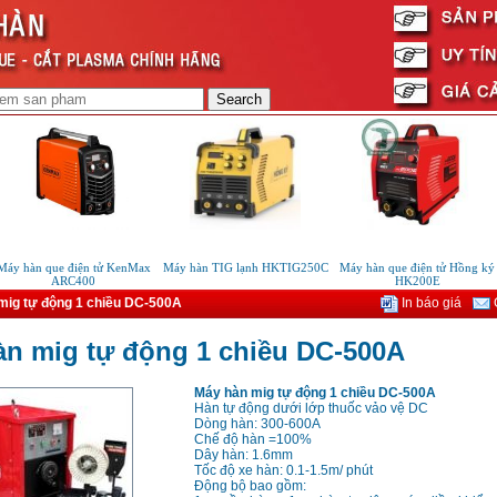
y hàn que điện tử KenMax
Máy hàn TIG lạnh HKTIG250C
Máy hàn que điện tử Hồng ký
ARC400
HK200E
mig tự động 1 chiều DC-500A
In báo giá
G
n mig tự động 1 chiều DC-500A
Máy hàn mig tự động 1 chiều DC-500A
Hàn tự động dưới lớp thuốc vảo vệ DC
Dòng hàn: 300-600A
Chế độ hàn =100%
Dây hàn: 1.6mm
Tốc độ xe hàn: 0.1-1.5m/ phút
Động bộ bao gồm: