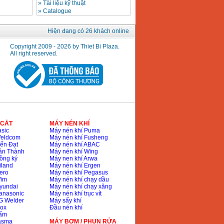
»
Tài liệu kỹ thuật
»
Catalogue
Hiện đang có 26 khách online
Copyright 2009 - 2026 by Thiet Bi Plaza.
All right reserved.
 CẮT
MÁY NÉN KHÍ
sic
Máy nén khí Puma
Weldcom
Máy nén khí Fusheng
ến Đạt
Máy nén khí ABAC
ân Thành
Máy nén khí Wing
ồng ký
Máy nen khí Arwa
iland
Máy nén khí Ergen
ero
Máy nén khí Pegasus
Wim
Máy nén khí chạy dầu
yundai
Máy nén khí chạy xăng
anasonic
Máy nén khí trục vít
G Welder
Máy sấy khí
nox
Đầu nén khí
bấm
lasma
MÁY BƠM / PHUN RỬA