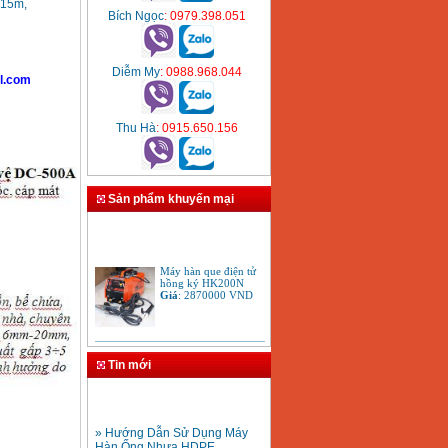
 15m,
Bích Ngọc
: 0979.398.051
Diễm My
: 0988.968.044
l.com
Thu Hà
: 0915.650.156
Sản phẩm khuyến mại
Máy hàn que điện tử
hồng ký HK200N
Giá
:
2870000
VND
Tay cắt mỏ cắt đèn cắt
gió đá oxy gas
Tin mới
Acetylen
Giá
:
650000
VND
» Hướng Dẫn Sử Dụng Máy
Hàn Ống Nhựa HDPE