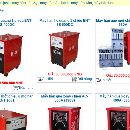
n jasic
,
máy hàn tiến đạt
,
máy hàn tân thành
,
máy hàn wim
,
máy hàn hero
,
ác
 quang 1 chiều ENT-
Máy hàn hồ quang 1 chiều ENT
Máy hàn que một ch
3S-400DC
3S 500DC
630A
Giá
:
36.500.000
VND
Giá
:
75.000.00
Chi tiết
Đặt hàng
Chi tiết
3.500.000
VND
Đặt hàng
 một chiều 6 mỏ hàn
Máy hàn que xoay chiều AC-
Máy hàn que xoay
ENT 1001
500A (380V)
400A (380