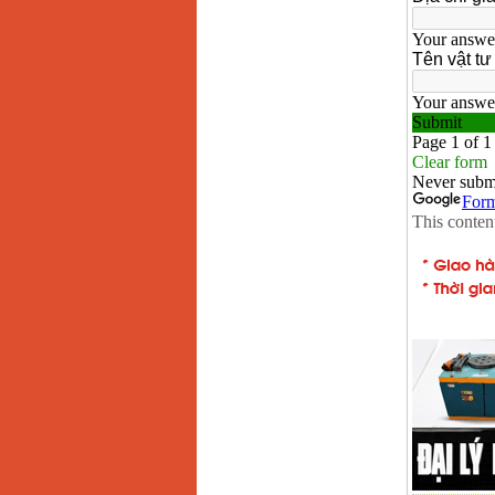
Máy hàn que điện tử
Hồng ký HK 200Z
Giá
:
2770000
VND
Bình khí Co2, chai khí
co2 hàn Mig
Giá
:
1750000
VND
Máy hàn tig nhôm
Hero AFT 300 AC/DC
Giá
:
50500000
VND
Máy hàn que điện tử
KenMax ARC 315
Giá
:
3550000
VND
Máy hàn bấm Hồng
ký HB4KB (4KVA)
Giá
:
14500000
VND