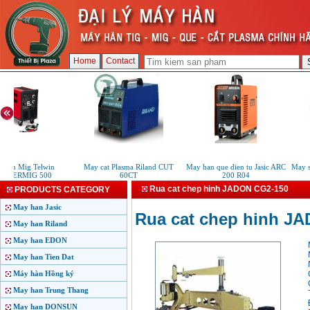
Home
Contact
an Mig Telwin
May cat Plasma Riland CUT
May han que dien tu Jasic ARC
May say
TERMIG 500
60CT
200 R04
Rua cat chep hinh JADON CG2-150
PRODUCTS CATEGORY
May han Jasic
Rua cat chep hinh J
May han Riland
May han EDON
May han Tien Dat
Máy hàn Hồng ký
May han Trung Thang
May han DONSUN