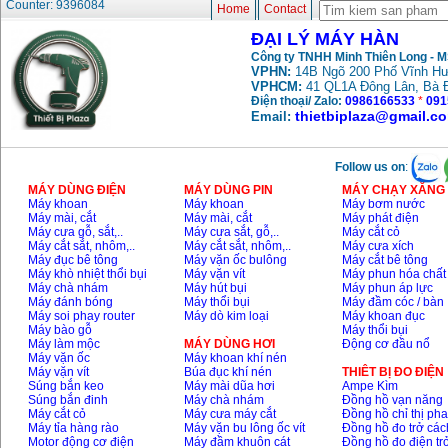
Counter: 9396084
Home
Contact
ĐẠI LÝ MÁY HÀN
Công ty TNHH Minh Thiên Long - 
VPHN:
14B Ngõ 200 Phố Vĩnh Hư
VPHCM:
41 QL1A Đông Lân, Bà 
Điện thoại/ Zalo:
0986166533
*
091
thietbiplaza@gmail.c
Email:
Follow us on
:
MÁY DÙNG ĐIỆN
MÁY DÙNG PIN
MÁY CHẠY XĂNG 
Máy khoan
Máy khoan
Máy bơm nước
Máy mài, cắt
Máy mài, cắt
Máy phát điện
Máy cưa gỗ, sắt,..
Máy cưa sắt, gỗ,..
Máy cắt cỏ
Máy cắt sắt, nhôm,..
Máy cắt sắt, nhôm,..
Máy cưa xích
Máy đục bê tông
Máy vặn ốc bulông
Máy cắt bê tông
Máy khò nhiệt thổi bụi
Máy vặn vít
Máy phun hóa chất
Máy chà nhám
Máy hút bụi
Máy phun áp lực
Máy đánh bóng
Máy thổi bụi
Máy đầm cóc / bàn
Máy soi phay router
Máy dò kim loại
Máy khoan đục
Máy bào gỗ
Máy thổi bụi
Máy làm mộc
MÁY DÙNG HƠI
Động cơ đầu nổ
Máy vặn ốc
Máy khoan khí nén
Máy vặn vít
Búa đục khí nén
THIÊT BỊ ĐO ĐIỆN
Súng bắn keo
Máy mài dũa hơi
Ampe Kìm
Súng bắn đinh
Máy chà nhám
Đồng hồ vạn năng
Máy cắt cỏ
Máy cưa máy cắt
Đồng hồ chỉ thị ph
Máy tỉa hàng rào
Máy vặn bu lông ốc vít
Đồng hồ đo trở các
Motor động cơ điện
Máy đầm khuôn cát
Đồng hồ đo điện tr