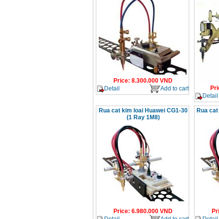
Price
:
8.300.000
VND
Pri
Detail
Add to cart
Detail
Rua cat kim loai Huawei CG1-30
Rua cat 
(1 Ray 1M8)
Price
:
6.980.000
VND
Pr
Detail
Add to cart
Detail