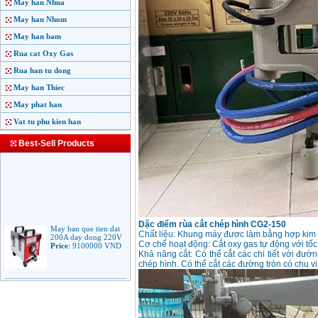
May han Nhua
May han Nhom
May han bam
Rua cat Oxy Gas
Rua han tu dong
May han Thiec
May phat han
Vat tu phu kien han
Best-Sell Products
May han que tien dat
Dặc điểm rùa cắt chép hình CG2-150
200A day dong 220V
Chất liệu: Khung máy được làm bằng hợp kim 
Price
:
9100000
VND
Cơ chế hoạt động: Cắt oxy gas tự động với tốc 
Khả năng cắt: Có thể cắt các chi tiết với đư
chép hình. Có thể cắt các đường tròn có chu v
May han que dien tu
Jasic ARC 200 R04
Price
:
5100000
VND