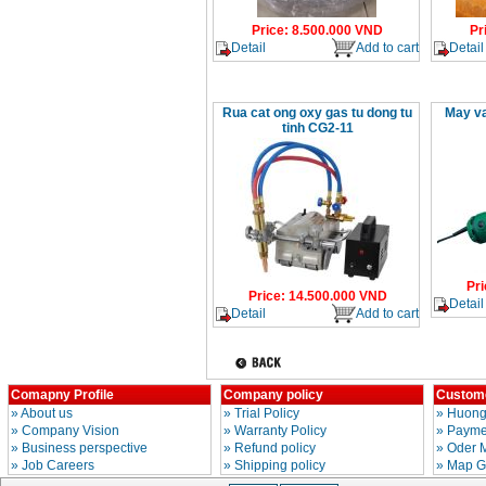
Price
:
8.500.000
VND
Pr
Detail
Add to cart
Detail
Rua cat ong oxy gas tu dong tu
May v
tinh CG2-11
Pri
Price
:
14.500.000
VND
Detail
Detail
Add to cart
Comapny Profile
Company policy
Custome
»
About us
»
Trial Policy
»
Huong
»
Company Vision
»
Warranty Policy
»
Paymen
»
Business perspective
»
Refund policy
»
Oder 
»
Job Careers
»
Shipping policy
»
Map G