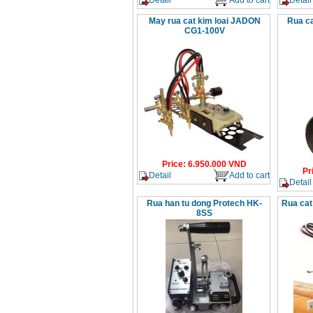
May rua cat kim loai JADON
Rua c
CG1-100V
Price
:
6.950.000
VND
Pr
Detail
Add to cart
Detail
Rua han tu dong Protech HK-
Rua cat
8SS