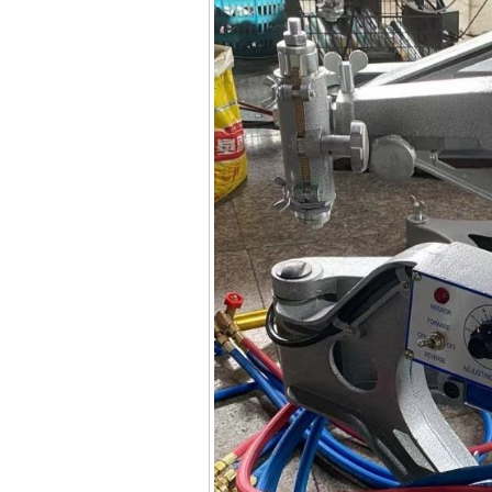
May han que dien tu
Hong ky HK 200Z
Price
:
2770000
VND
Binh khi Co2, chai khi
co2 han Mig
Price
:
1750000
VND
May han tig nhom
Hero AFT 300 AC/DC
Price
:
50500000
VND
May han que dien tu
KenMax ARC 315
Price
:
3550000
VND
May han bam Hong
ky HB4KB (4KVA)
Price
:
14500000
VND