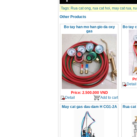
Tags:
Rua cat ong
,
rua cat hoi
,
may cat rua
,
ru
Other Products
Bo tay han mo han gio da oxy
Bo tay c
gas
Pr
Detail
Price
:
2.500.000
VND
Detail
Add to cart
May cat gas dau dam H CG1-2A
Rua cat