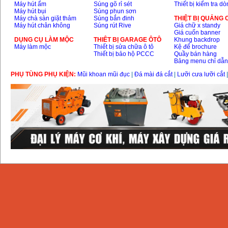
Máy hút ẩm
Súng gõ rỉ sét
Thiết bị kiểm tra d
Máy hút bụi
Súng phun sơn
Máy chà sàn giặt thảm
Súng bắn đinh
THIỆT BỊ QUẢNG
Máy hút chân không
Súng rút Rive
Giá chữ x standy
Giá cuốn banner
DỤNG CỤ LÀM MỘC
THIÊT BỊ GARAGE ÔTÔ
Khung backdrop
Máy làm mộc
Thiết bị sửa chữa ô tô
Kệ để brochure
Thiết bị bảo hộ PCCC
Quầy bán hàng
Bảng menu chỉ dẫ
PHỤ TÙNG PHỤ KIỆN:
Mũi khoan mũi đục
|
Đá mài đá cắt
|
Lưỡi cưa lưỡi cắt