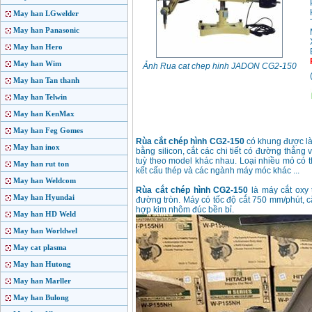
May han LGwelder
May han Panasonic
May han Hero
May han Wim
Ảnh Rua cat chep hinh JADON CG2-150
May han Tan thanh
May han Telwin
May han KenMax
May han Feg Gomes
Rùa cắt chép hình CG2-150
có khung được là
May han inox
bằng silicon, cắt các chi tiết có đường thẳn
tuỳ theo model khác nhau. Loại nhiều mỏ có t
May han rut ton
kết cấu thép và các ngành máy móc khác ...
May han Weldcom
Rùa cắt chép hình CG2-150
là máy cắt oxy 
May han Hyundai
đường tròn. Máy có tốc độ cắt 750 mm/phút, 
hợp kim nhôm đúc bền bỉ.
May han HD Weld
May han Worldwel
May cat plasma
May han Hutong
May han Marller
May han Bulong