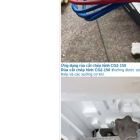
Day cap han Samwon
Korea
Price
:
105000
VND
May han que dien tu
Jasic ZX7 200E
Price
:
2800000
VND
May han tig que Jasic
tig 200A (W223)
Price
:
6800000
VND
Ứng dụng
rùa cắt chép hình CG2-150
Rùa cắt chép hình CG2-150 t
hường được sử 
thép và các xưởng cơ khí.