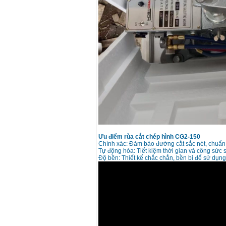
Ưu điểm
rùa cắt chép hình CG2-150
Chính xác: Đảm bảo đường cắt sắc nét, chuẩn
Tự động hóa: Tiết kiệm thời gian và công sức s
Độ bền: Thiết kế chắc chắn, bền bỉ để sử dụng 