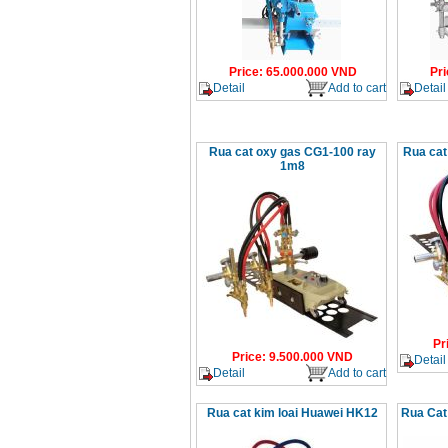
Price
:
65.000.000
VND
Pri
Detail
Add to cart
Detail
Rua cat oxy gas CG1-100 ray
Rua cat
1m8
Pr
Price
:
9.500.000
VND
Detail
Detail
Add to cart
Rua cat kim loai Huawei HK12
Rua Cat