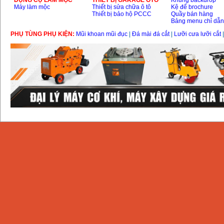
DỤNG CỤ LÀM MỘC
THIÊT BỊ GARAGE ÔTÔ
Khung backdrop
Máy làm mộc
Thiết bị sửa chữa ô tô
Kệ để brochure
Thiết bị bảo hộ PCCC
Quầy bán hàng
Bảng menu chỉ dẫ
PHỤ TÙNG PHỤ KIỆN:
Mũi khoan mũi đục
|
Đá mài đá cắt
|
Lưỡi cưa lưỡi cắt