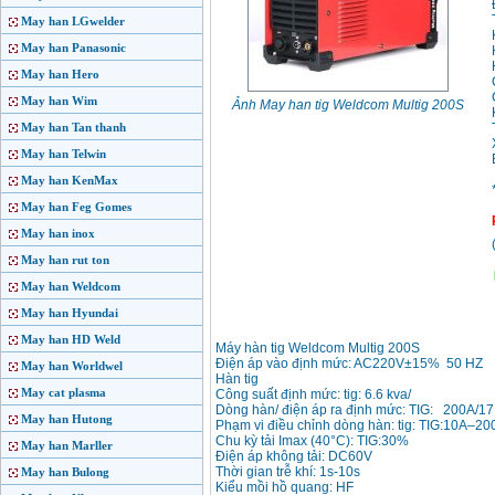
May han LGwelder
May han Panasonic
May han Hero
May han Wim
Ảnh May han tig Weldcom Multig 200S
May han Tan thanh
May han Telwin
May han KenMax
May han Feg Gomes
May han inox
May han rut ton
May han Weldcom
May han Hyundai
May han HD Weld
Máy hàn tig Weldcom Multig 200S
Điện áp vào định mức: AC220V±15% 50 HZ
May han Worldwel
Hàn tig
May cat plasma
Công suất định mức: tig: 6.6 kva/
Dòng hàn/ điện áp ra định mức: TIG: 200A/17
May han Hutong
Phạm vi điều chỉnh dòng hàn: tig: TIG:10A–20
Chu kỳ tải Imax (40°C): TIG:30%
May han Marller
Điện áp không tải: DC60V
Thời gian trễ khí: 1s-10s
May han Bulong
Kiểu mồi hồ quang: HF