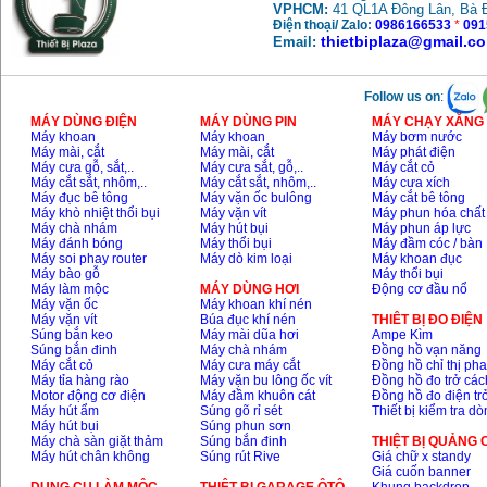
VPHCM:
41 QL1A Đông Lân, Bà 
Điện thoại/ Zalo:
0986166533
*
091
thietbiplaza@gmail.c
Email:
Follow us on
:
MÁY DÙNG ĐIỆN
MÁY DÙNG PIN
MÁY CHẠY XĂNG 
Máy khoan
Máy khoan
Máy bơm nước
Máy mài, cắt
Máy mài, cắt
Máy phát điện
Máy cưa gỗ, sắt,..
Máy cưa sắt, gỗ,..
Máy cắt cỏ
Máy cắt sắt, nhôm,..
Máy cắt sắt, nhôm,..
Máy cưa xích
Máy đục bê tông
Máy vặn ốc bulông
Máy cắt bê tông
Máy khò nhiệt thổi bụi
Máy vặn vít
Máy phun hóa chất
Máy chà nhám
Máy hút bụi
Máy phun áp lực
Máy đánh bóng
Máy thổi bụi
Máy đầm cóc / bàn
Máy soi phay router
Máy dò kim loại
Máy khoan đục
Máy bào gỗ
Máy thổi bụi
Máy làm mộc
MÁY DÙNG HƠI
Động cơ đầu nổ
Máy vặn ốc
Máy khoan khí nén
Máy vặn vít
Búa đục khí nén
THIÊT BỊ ĐO ĐIỆN
Súng bắn keo
Máy mài dũa hơi
Ampe Kìm
Súng bắn đinh
Máy chà nhám
Đồng hồ vạn năng
Máy cắt cỏ
Máy cưa máy cắt
Đồng hồ chỉ thị ph
Máy tỉa hàng rào
Máy vặn bu lông ốc vít
Đồng hồ đo trở các
Motor động cơ điện
Máy đầm khuôn cát
Đồng hồ đo điện tr
Máy hút ẩm
Súng gõ rỉ sét
Thiết bị kiểm tra d
Máy hút bụi
Súng phun sơn
Máy chà sàn giặt thảm
Súng bắn đinh
THIỆT BỊ QUẢNG
Máy hút chân không
Súng rút Rive
Giá chữ x standy
Giá cuốn banner