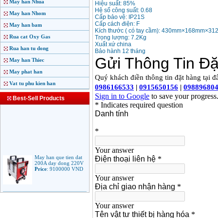
May han Nhua
Hiệu suất: 85%
Hệ số công suất: 0.68
May han Nhom
Cấp bảo vệ: IP21S
Cấp cách điện: F
May han bam
Kích thước ( có tay cầm): 430mm×168mm×3
Rua cat Oxy Gas
Trọng lượng: 7.2Kg
Xuất xứ china
Rua han tu dong
Bảo hành 12 tháng
May han Thiec
May phat han
Vat tu phu kien han
Best-Sell Products
May han que tien dat
200A day dong 220V
Price
:
9100000
VND
May han que dien tu
Jasic ARC 200 R04
Price
:
5100000
VND