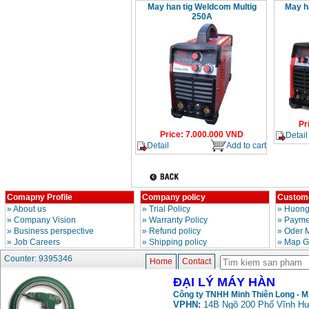
May han tig Weldcom Multig
May h
Day cap han Samwon
250A
Korea
Price
:
105000
VND
May han que dien tu
Jasic ZX7 200E
Price
:
2800000
VND
Pr
May han tig que Jasic
Price
:
7.000.000
VND
Detail
tig 200A (W223)
Detail
Add to cart
Price
:
6800000
VND
Comapny Profile
Company policy
Custome
»
About us
»
Trial Policy
»
Huong
»
Company Vision
»
Warranty Policy
»
Paymen
»
Business perspective
»
Refund policy
»
Oder 
»
Job Careers
»
Shipping policy
»
Map G
Counter: 9395346
Home
Contact
ĐẠI LÝ MÁY HÀN
Công ty TNHH Minh Thiên Long - 
VPHN:
14B Ngõ 200 Phố Vĩnh Hư