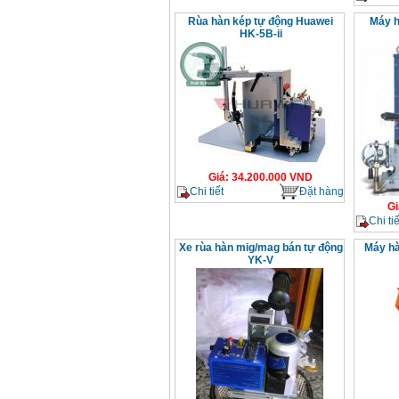
Rùa hàn kép tự động Huawei
Máy h
HK-5B-ii
Giá
:
34.200.000
VND
Chi tiết
Đặt hàng
Gi
Chi tiế
Xe rùa hàn mig/mag bán tự động
Máy hà
YK-V