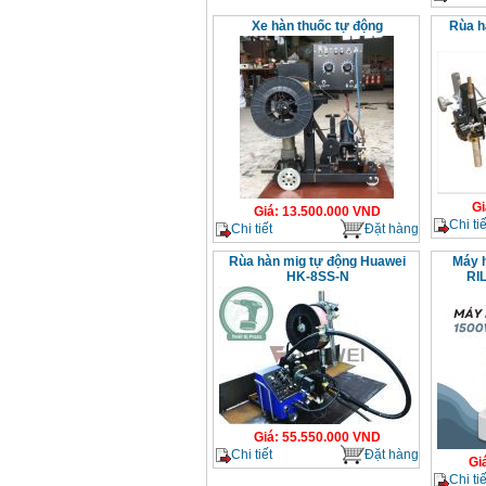
Xe hàn thuốc tự động
Rùa h
Gi
Giá
:
13.500.000
VND
Chi tiế
Chi tiết
Đặt hàng
Rùa hàn mig tự động Huawei
Máy h
HK-8SS-N
RI
Giá
:
55.550.000
VND
Chi tiết
Đặt hàng
Gi
Chi tiế