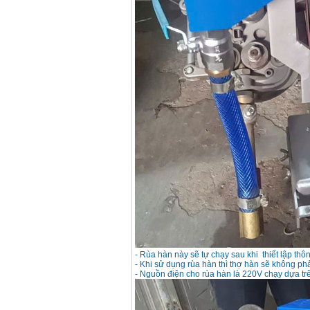
Máy hàn que điện tử
Hồng ký HK 200Z
Giá
:
2770000
VND
Bình khí Co2, chai khí
co2 hàn Mig
Giá
:
1750000
VND
Máy hàn tig nhôm
Hero AFT 300 AC/DC
Giá
:
50500000
VND
Máy hàn que điện tử
KenMax ARC 315
Giá
:
3550000
VND
Máy hàn bấm Hồng
- Rùa hàn này sẽ tự chạy sau khi thiết lập thô
ký HB4KB (4KVA)
- Khi sử dụng rùa hàn thì thợ hàn sẽ không p
Giá
:
14500000
VND
- Nguồn điện cho rùa hàn là 220V chạy dựa tr