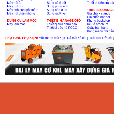
Máy hút ẩm
Súng gõ rỉ sét
Thiết bị kiểm tra d
Máy hút bụi
Súng phun sơn
Máy chà sàn giặt thảm
Súng bắn đinh
THIỆT BỊ QUẢNG
Máy hút chân không
Súng rút Rive
Giá chữ x standy
Giá cuốn banner
DỤNG CỤ LÀM MỘC
THIÊT BỊ GARAGE ÔTÔ
Khung backdrop
Máy làm mộc
Thiết bị sửa chữa ô tô
Kệ để brochure
Thiết bị bảo hộ PCCC
Quầy bán hàng
Bảng menu chỉ dẫ
PHỤ TÙNG PHỤ KIỆN:
Mũi khoan mũi đục
|
Đá mài đá cắt
|
Lưỡi cưa lưỡi cắt