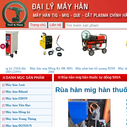
Trang chủ
Liên hệ
ồng ký 250A dây
Máy hàn mig Hồng Ký HK MIG
Máy phát hàn hồ quang H200
Máy sấy 
250D (220V)
200I
Rùa hàn mig hàn thuốc tự động 500A
DANH MỤC SẢN PHẨM
Máy hàn Jasic
Rùa hàn mig hàn thuố
Máy hàn Riland
Máy hàn EDON
Máy hàn Tiến Đạt
Máy hàn Hồng ký
Máy hàn Trung Thắng
Máy hàn DONSUN