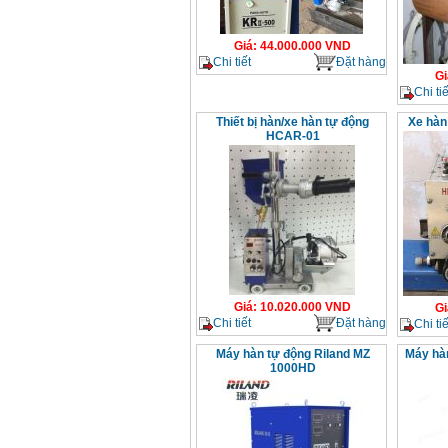
Giá
:
44.000.000
VND
Chi tiết
Đặt hàng
Gi
Chi tiế
Thiết bị hàn/xe hàn tự động
Xe hàn
HCAR-01
Giá
:
10.020.000
VND
Gi
Chi tiết
Đặt hàng
Chi tiế
Máy hàn tự động Riland MZ
Máy hàn
1000HD