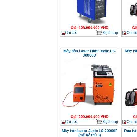
Giá
:
128.000.000
VND
Gi
Chi tiết
Đặt hàng
Chi tiế
Máy hàn Laser Fiber Jasic LS-
Máy hà
30000D
Giá
:
220.000.000
VND
Gi
Chi tiết
Đặt hàng
Chi tiế
Máy hàn Laser Jasic LS-20000F
Rùa hà
(thế hệ thú 3)