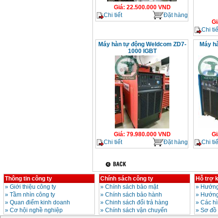
Giá
:
22.500.000
VND
Chi tiết
Đặt hàng
Gi
Chi tiế
Máy hàn tự động Weldcom ZD7-
Máy h
1000 IGBT
Giá
:
79.980.000
VND
Gi
Chi tiết
Đặt hàng
Chi tiế
Thông tin công ty
Chính sách công ty
Hỗ trợ 
»
Giới thiệu công ty
»
Chính sách bảo mật
»
Hướng
»
Tầm nhìn công ty
»
Chính sách bảo hành
»
Hướng
»
Quan điểm kinh doanh
»
Chinh sách đổi trả hàng
»
Các h
»
Cơ hội nghề nghiệp
»
Chính sách vận chuyển
»
Sơ đồ