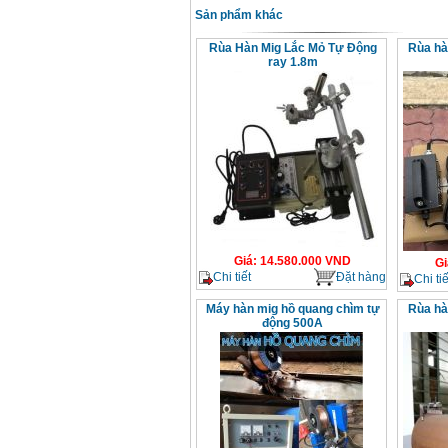
Sản phẩm khác
Rùa Hàn Mig Lắc Mỏ Tự Động
Rùa hà
ray 1.8m
Giá
:
14.580.000
VND
Gi
Chi tiết
Đặt hàng
Chi tiế
Máy hàn mig hồ quang chìm tự
Rùa hà
động 500A