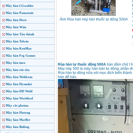
Máy hàn LGwelder
Máy hàn Panasonic
Ảnh Rùa hàn mig hàn thuốc tự động 500A
Máy hàn Hero
Máy hàn Wim
Máy hàn Tân thành
Máy hàn Telwin
Máy hàn KenMax
Máy hàn Feg Gomes
Máy hàn inox
Rùa hàn tự thuốc động 500A
hàn dầm chữ I hà
Máy mig 500 là máy hàn bán tự động, phần đi
Máy hàn rút tôn
Rùa hàn tự động nữa với mục đích biến thành 
hàn để hàn.
Máy hàn Weldcom
Máy hàn Hyundai
Máy hàn HD Weld
Máy hàn Worldwel
Máy cắt plasma
Máy hàn Hutong
Máy hàn Marller
Máy hàn Bulông