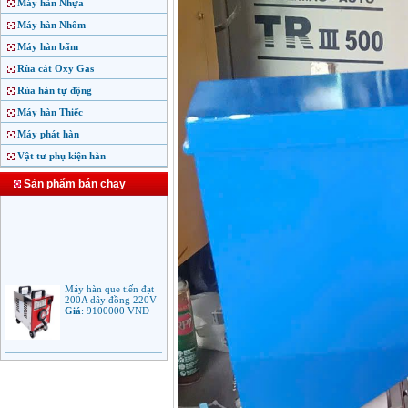
Máy hàn Nhựa
Máy hàn Nhôm
Máy hàn bấm
Rùa cắt Oxy Gas
Rùa hàn tự động
Máy hàn Thiếc
Máy phát hàn
Vật tư phụ kiện hàn
Sản phẩm bán chạy
Máy hàn que tiến đạt
200A dây đồng 220V
Giá
:
9100000
VND
Máy hàn que điện tử
Jasic ARC 200 R04
Giá
:
5100000
VND