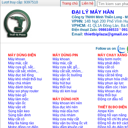
Lượt truy cập: 9397510
Trang chủ
Liên hệ
ĐẠI LÝ MÁY HÀN
Công ty TNHH Minh Thiên Long - 
VPHN:
14B Ngõ 200 Phố Vĩnh Hư
VPHCM:
41 QL1A Đông Lân, Bà 
Điện thoại/ Zalo:
0986166533
*
091
thietbiplaza@gmail.c
Email:
Follow us on
:
MÁY DÙNG ĐIỆN
MÁY DÙNG PIN
MÁY CHẠY XĂNG 
Máy khoan
Máy khoan
Máy bơm nước
Máy mài, cắt
Máy mài, cắt
Máy phát điện
Máy cưa gỗ, sắt,..
Máy cưa sắt, gỗ,..
Máy cắt cỏ
Máy cắt sắt, nhôm,..
Máy cắt sắt, nhôm,..
Máy cưa xích
Máy đục bê tông
Máy vặn ốc bulông
Máy cắt bê tông
Máy khò nhiệt thổi bụi
Máy vặn vít
Máy phun hóa chất
Máy chà nhám
Máy hút bụi
Máy phun áp lực
Máy đánh bóng
Máy thổi bụi
Máy đầm cóc / bàn
Máy soi phay router
Máy dò kim loại
Máy khoan đục
Máy bào gỗ
Máy thổi bụi
Máy làm mộc
MÁY DÙNG HƠI
Động cơ đầu nổ
Máy vặn ốc
Máy khoan khí nén
Máy vặn vít
Búa đục khí nén
THIÊT BỊ ĐO ĐIỆN
Súng bắn keo
Máy mài dũa hơi
Ampe Kìm
Súng bắn đinh
Máy chà nhám
Đồng hồ vạn năng
Máy cắt cỏ
Máy cưa máy cắt
Đồng hồ chỉ thị ph
Máy tỉa hàng rào
Máy vặn bu lông ốc vít
Đồng hồ đo trở các
Motor động cơ điện
Máy đầm khuôn cát
Đồng hồ đo điện tr