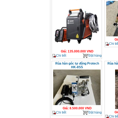
Gi
Chi tiế
Giá
:
135.000.000
VND
Chi tiết
Đặt hàng
Rùa hàn góc tự động Protech
Rùa hà
HK-8SS
Giá
:
8.500.000
VND
Gi
Chi tiết
Đặt hàng
Chi tiế