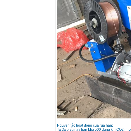
Dây cáp hàn Samwon
Korea
Giá
:
105000
VND
Máy hàn que điện tử
Jasic ZX7 200E
Giá
:
2800000
VND
Máy hàn tig que Jasic
tig 200A (W223)
Giá
:
6800000
VND
Nguyên tắc hoạt động của rùa hàn:
Ta đã biết máy hàn Mig 500 dùng khí CO2 như