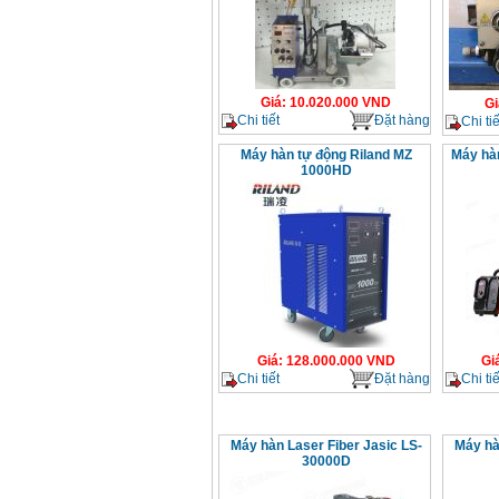
Giá
:
10.020.000
VND
Gi
Chi tiết
Đặt hàng
Chi tiế
Máy hàn tự động Riland MZ
Máy hàn
1000HD
Giá
:
128.000.000
VND
Gi
Chi tiết
Đặt hàng
Chi tiế
Máy hàn Laser Fiber Jasic LS-
Máy hà
30000D