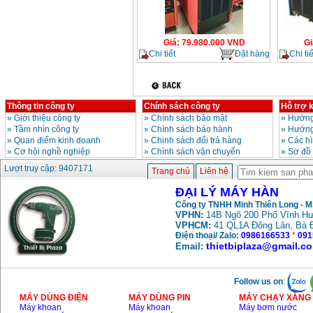
Giá
:
79.980.000
VND
Gi
Chi tiết
Đặt hàng
Chi tiế
Thông tin công ty
Chính sách công ty
Hỗ trợ 
»
Giới thiệu công ty
»
Chính sách bảo mật
»
Hướng
»
Tầm nhìn công ty
»
Chính sách bảo hành
»
Hướng
»
Quan điểm kinh doanh
»
Chinh sách đổi trả hàng
»
Các h
»
Cơ hội nghề nghiệp
»
Chính sách vận chuyển
»
Sơ đồ
Lượt truy cập: 9407171
Trang chủ
Liên hệ
ĐẠI LÝ MÁY HÀN
Công ty TNHH Minh Thiên Long - 
VPHN:
14B Ngõ 200 Phố Vĩnh Hư
VPHCM:
41 QL1A Đông Lân, Bà 
Điện thoại/ Zalo:
0986166533
*
091
thietbiplaza@gmail.c
Email:
Follow us on
:
MÁY DÙNG ĐIỆN
MÁY DÙNG PIN
MÁY CHẠY XĂNG 
Máy khoan
Máy khoan
Máy bơm nước