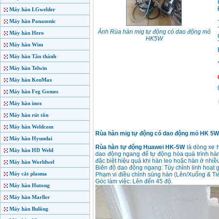
Máy hàn LGwelder
Máy hàn Panasonic
Ảnh Rùa hàn mig tự động có dao động mỏ
Máy hàn Hero
HK5W
Máy hàn Wim
Máy hàn Tân thành
Máy hàn Telwin
Máy hàn KenMax
Máy hàn Feg Gomes
Máy hàn inox
Máy hàn rút tôn
Máy hàn Weldcom
Rùa hàn mig tự động có dao động mỏ HK 5W
Máy hàn Hyundai
Rùa hàn tự động Huawei HK-5W
là dòng xe h
Máy hàn HD Weld
dao động ngang để tự động hóa quá trình hàn.
đặc biệt hiệu quả khi hàn leo hoặc hàn ở nhiều
Máy hàn Worldwel
Biên độ dao động ngang: Tùy chỉnh linh hoạt 
Máy cắt plasma
Phạm vi điều chỉnh súng hàn (Lên/Xuống & T
Góc làm việc: Lên đến 45 độ.
Máy hàn Hutong
Máy hàn Marller
Máy hàn Bulông