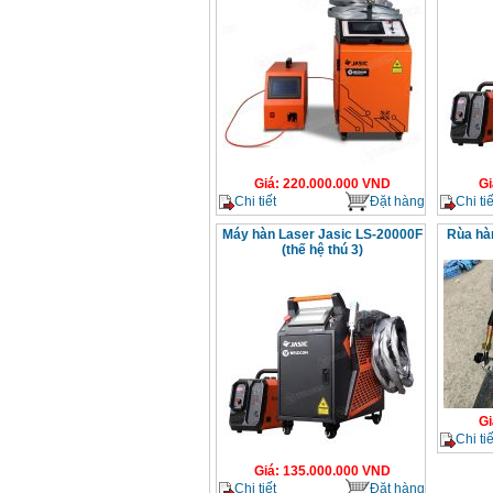
Giá
:
220.000.000
VND
Gi
Chi tiết
Đặt hàng
Chi tiế
Máy hàn Laser Jasic LS-20000F
Rùa hà
(thế hệ thú 3)
Gi
Chi tiế
Giá
:
135.000.000
VND
Chi tiết
Đặt hàng