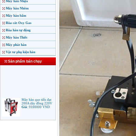
Máy hàn Nhựa
Máy hàn Nhôm
Máy hàn bấm
Rùa cắt Oxy Gas
Rùa hàn tự động
Máy hàn Thiếc
Máy phát hàn
Vật tư phụ kiện hàn
Sản phẩm bán chạy
Máy hàn que tiến đạt
200A dây đồng 220V
Giá
:
9100000
VND
Máy hàn que điện tử
Jasic ARC 200 R04
Giá
:
5100000
VND