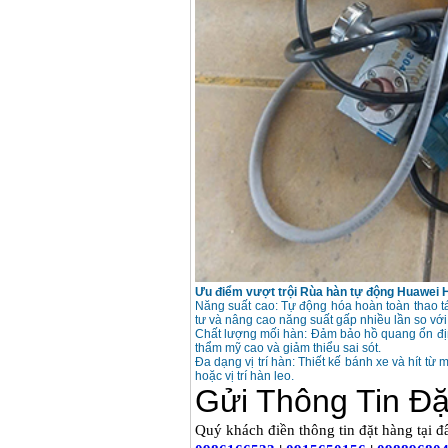
Máy hàn que điện tử
Hồng ký HK 200Z
Giá
:
2770000
VND
Bình khí Co2, chai khí
co2 hàn Mig
Giá
:
1750000
VND
Máy hàn tig nhôm
Hero AFT 300 AC/DC
Giá
:
50500000
VND
Máy hàn que điện tử
Ưu điểm vượt trội
Rùa hàn tự động Huawei
KenMax ARC 315
Năng suất cao: Tự động hóa hoàn toàn thao tác
Giá
:
3550000
VND
tư và nâng cao năng suất gấp nhiều lần so với
Chất lượng mối hàn: Đảm bảo hồ quang ổn định
thẩm mỹ cao và giảm thiểu sai sót.
Đa dạng vị trí hàn: Thiết kế bánh xe và hít t
hoặc vị trí hàn leo.
Máy hàn bấm Hồng
ký HB4KB (4KVA)
Giá
:
14500000
VND