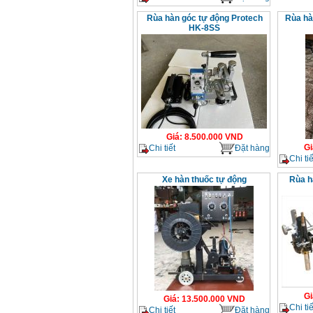
Rùa hàn góc tự động Protech
Rùa hà
HK-8SS
Giá
:
8.500.000
VND
Gi
Chi tiết
Đặt hàng
Chi tiế
Xe hàn thuốc tự động
Rùa h
Gi
Giá
:
13.500.000
VND
Chi tiế
Chi tiết
Đặt hàng