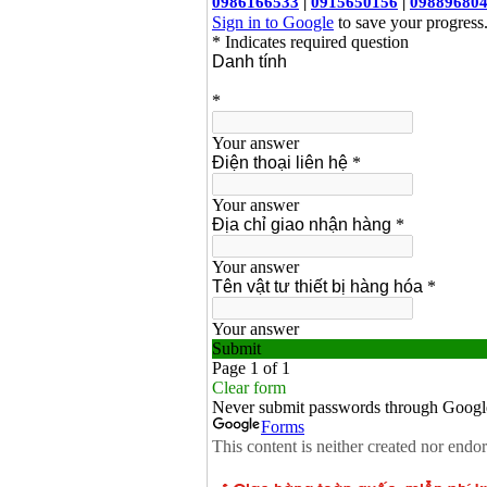
Dây cáp hàn Samwon
Korea
Giá
:
105000
VND
Máy hàn que điện tử
Jasic ZX7 200E
Giá
:
2800000
VND
Máy hàn tig que Jasic
tig 200A (W223)
Giá
:
6800000
VND