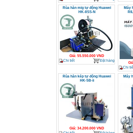
Rùa hàn mig tự động Huawei
Máy h
HK-8SS-N
RI
Giá
:
55.550.000
VND
Chi tiết
Đặt hàng
Gi
Chi tiế
Rùa hàn kép tự động Huawei
Máy h
HK-5B-ii
Giá
:
34.200.000
VND
Chi tiết
Đặt hàng