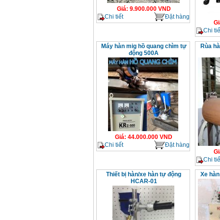
Giá
:
9.900.000
VND
Chi tiết
Đặt hàng
Gi
Chi tiế
Máy hàn mig hồ quang chìm tự
Rùa hà
động 500A
Giá
:
44.000.000
VND
Chi tiết
Đặt hàng
Gi
Chi tiế
Thiết bị hàn/xe hàn tự động
Xe hàn
HCAR-01