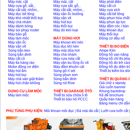
Máy mài, cắt
Máy mài, cắt
Máy phát điện
Máy cưa gỗ, sắt,..
Máy cưa sắt, gỗ,..
Máy cắt cỏ
Máy cắt sắt, nhôm,..
Máy cắt sắt, nhôm,..
Máy cưa xích
Máy đục bê tông
Máy vặn ốc bulông
Máy cắt bê tông
Máy khò nhiệt thổi bụi
Máy vặn vít
Máy phun hóa chất
Máy chà nhám
Máy hút bụi
Máy phun áp lực
Máy đánh bóng
Máy thổi bụi
Máy đầm cóc / bàn
Máy soi phay router
Máy dò kim loại
Máy khoan đục
Máy bào gỗ
Máy thổi bụi
Máy làm mộc
MÁY DÙNG HƠI
Động cơ đầu nổ
Máy vặn ốc
Máy khoan khí nén
Máy vặn vít
Búa đục khí nén
THIÊT BỊ ĐO ĐIỆN
Súng bắn keo
Máy mài dũa hơi
Ampe Kìm
Súng bắn đinh
Máy chà nhám
Đồng hồ vạn năng
Máy cắt cỏ
Máy cưa máy cắt
Đồng hồ chỉ thị ph
Máy tỉa hàng rào
Máy vặn bu lông ốc vít
Đồng hồ đo trở các
Motor động cơ điện
Máy đầm khuôn cát
Đồng hồ đo điện tr
Máy hút ẩm
Súng gõ rỉ sét
Thiết bị kiểm tra d
Máy hút bụi
Súng phun sơn
Máy chà sàn giặt thảm
Súng bắn đinh
THIỆT BỊ QUẢNG
Máy hút chân không
Súng rút Rive
Giá chữ x standy
Giá cuốn banner
DỤNG CỤ LÀM MỘC
THIÊT BỊ GARAGE ÔTÔ
Khung backdrop
Máy làm mộc
Thiết bị sửa chữa ô tô
Kệ để brochure
Thiết bị bảo hộ PCCC
Quầy bán hàng
Bảng menu chỉ dẫ
PHỤ TÙNG PHỤ KIỆN:
Mũi khoan mũi đục
|
Đá mài đá cắt
|
Lưỡi cưa lưỡi cắt