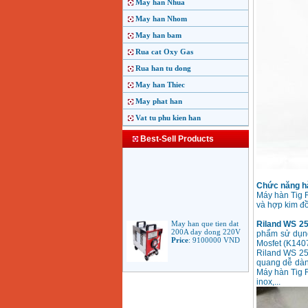
May han Nhua
May han Nhom
May han bam
Rua cat Oxy Gas
Rua han tu dong
May han Thiec
May phat han
Vat tu phu kien han
Best-Sell Products
Chức năng hà
Máy hàn Tig R
và hợp kim đồ
May han que tien dat
200A day dong 220V
Riland WS 2
Price
:
9100000
VND
phẩm sử dụng
Mosfet (K1407
Riland WS 25
quang dễ dàng
Máy hàn Tig 
May han que dien tu
Jasic ARC 200 R04
inox,...
Price
:
5100000
VND