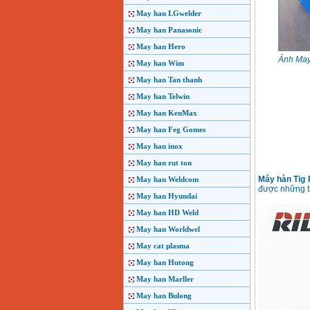
May han LGwelder
May han Panasonic
May han Hero
Ảnh May
May han Wim
May han Tan thanh
May han Telwin
May han KenMax
May han Feg Gomes
May han inox
May han rut ton
Máy hàn Tig 
May han Weldcom
được những t
May han Hyundai
May han HD Weld
May han Worldwel
May cat plasma
May han Hutong
May han Marller
May han Bulong