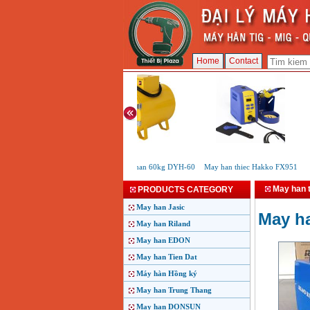
Home
Contact
May say que han 60kg DYH-60
May han thiec Hakko FX951
Ma
May han 
PRODUCTS CATEGORY
May han Jasic
May ha
May han Riland
May han EDON
May han Tien Dat
Máy hàn Hồng ký
May han Trung Thang
May han DONSUN