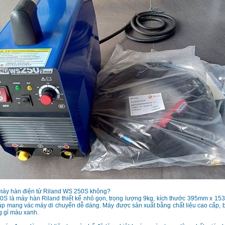
áy hàn điện tử Riland WS 250S không?
0S là máy hàn Riland thiết kế nhỏ gọn, trọng lượng 9kg, kích thước 395mm x 1
úp mang vác máy di chuyển dễ dàng. Máy được sản xuất bằng chất liệu cao cấp, 
g gỉ màu xanh.