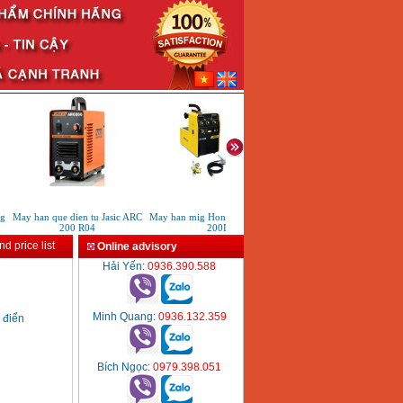
May han que dien tu Jasic ARC
May han mig Hong ky HK MIG
May han DC inverter Hutong 
200 R04
200I
200S
d price list
Online advisory
Hải Yến
: 0936.390.588
Minh Quang
: 0936.132.359
 điển
Bích Ngọc
: 0979.398.051