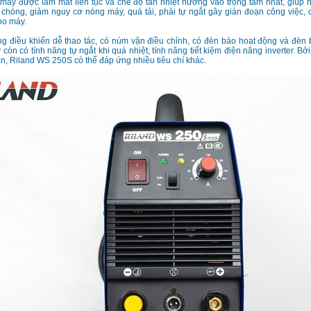
máy được làm mát liên tục và chế độ tản nhiệt hướng vào trọng tâm nhất, giúp
 chóng, giảm nguy cơ nóng máy, quá tải, phải tự ngắt gây gián đoạn công việc
ho máy.
g điều khiển dễ thao tác, có núm vặn điều chỉnh, có đèn báo hoạt động và đèn 
 còn có tính năng tự ngắt khi quá nhiệt, tính năng tiết kiệm điện năng inverter. B
n, Riland WS 250S có thể đáp ứng nhiều tiêu chí khác.