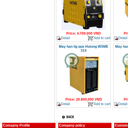
Price
:
4.700.000
VND
Pr
Detail
Add to cart
Detail
May han tig que Hutong WSME
May han
315
Price
:
26.800.000
VND
Pr
Detail
Add to cart
Detail
Comapny Profile
Company policy
Custome