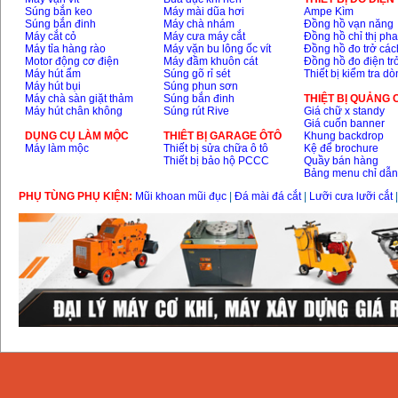
Súng bắn keo
Máy mài dũa hơi
Ampe Kìm
Súng bắn đinh
Máy chà nhám
Đồng hồ vạn năng
Máy cắt cỏ
Máy cưa máy cắt
Đồng hồ chỉ thị ph
Máy tỉa hàng rào
Máy vặn bu lông ốc vít
Đồng hồ đo trở các
Motor động cơ điện
Máy đầm khuôn cát
Đồng hồ đo điện tr
Máy hút ẩm
Súng gõ rỉ sét
Thiết bị kiểm tra d
Máy hút bụi
Súng phun sơn
Máy chà sàn giặt thảm
Súng bắn đinh
THIỆT BỊ QUẢNG
Máy hút chân không
Súng rút Rive
Giá chữ x standy
Giá cuốn banner
DỤNG CỤ LÀM MỘC
THIÊT BỊ GARAGE ÔTÔ
Khung backdrop
Máy làm mộc
Thiết bị sửa chữa ô tô
Kệ để brochure
Thiết bị bảo hộ PCCC
Quầy bán hàng
Bảng menu chỉ dẫ
PHỤ TÙNG PHỤ KIỆN:
Mũi khoan mũi đục
|
Đá mài đá cắt
|
Lưỡi cưa lưỡi cắt