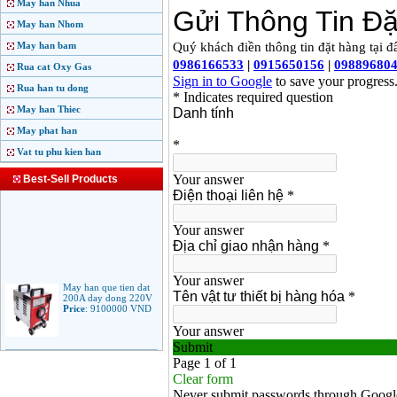
May han Nhua
May han Nhom
May han bam
Rua cat Oxy Gas
Rua han tu dong
May han Thiec
May phat han
Vat tu phu kien han
Best-Sell Products
May han que tien dat
200A day dong 220V
Price
:
9100000
VND
May han que dien tu
Jasic ARC 200 R04
Price
:
5100000
VND