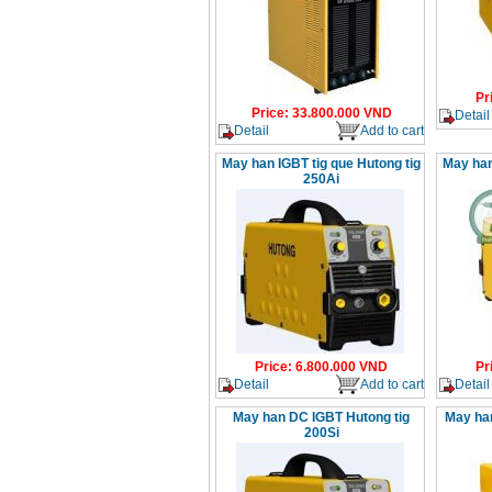
Day cap han Samwon
Korea
Price
:
105000
VND
Pr
May han que dien tu
Price
:
33.800.000
VND
Detail
Jasic ZX7 200E
Detail
Add to cart
Price
:
2800000
VND
May han IGBT tig que Hutong tig
May han
250Ai
May han tig que Jasic
tig 200A (W223)
Price
:
6800000
VND
Price
:
6.800.000
VND
Pr
Detail
Add to cart
Detail
May han DC IGBT Hutong tig
May han
200Si