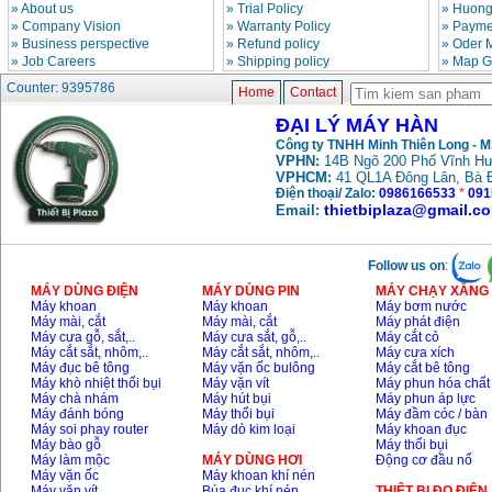
»
About us
»
Trial Policy
»
Huong
»
Company Vision
»
Warranty Policy
»
Paymen
»
Business perspective
»
Refund policy
»
Oder 
»
Job Careers
»
Shipping policy
»
Map G
Counter: 9395786
Home
Contact
ĐẠI LÝ MÁY HÀN
Công ty TNHH Minh Thiên Long - 
VPHN:
14B Ngõ 200 Phố Vĩnh Hư
VPHCM:
41 QL1A Đông Lân, Bà 
Điện thoại/ Zalo:
0986166533
*
091
thietbiplaza@gmail.c
Email:
Follow us on
:
MÁY DÙNG ĐIỆN
MÁY DÙNG PIN
MÁY CHẠY XĂNG 
Máy khoan
Máy khoan
Máy bơm nước
Máy mài, cắt
Máy mài, cắt
Máy phát điện
Máy cưa gỗ, sắt,..
Máy cưa sắt, gỗ,..
Máy cắt cỏ
Máy cắt sắt, nhôm,..
Máy cắt sắt, nhôm,..
Máy cưa xích
Máy đục bê tông
Máy vặn ốc bulông
Máy cắt bê tông
Máy khò nhiệt thổi bụi
Máy vặn vít
Máy phun hóa chất
Máy chà nhám
Máy hút bụi
Máy phun áp lực
Máy đánh bóng
Máy thổi bụi
Máy đầm cóc / bàn
Máy soi phay router
Máy dò kim loại
Máy khoan đục
Máy bào gỗ
Máy thổi bụi
Máy làm mộc
MÁY DÙNG HƠI
Động cơ đầu nổ
Máy vặn ốc
Máy khoan khí nén
Máy vặn vít
Búa đục khí nén
THIÊT BỊ ĐO ĐIỆN