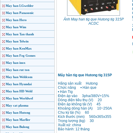
May han LGwelder
May han Panasonic
Ảnh May han tig que Hutong tig 315P
May han Hero
ACDC
May han Wim
May han Tan thanh
May han Telwin
May han KenMax
May han Feg Gomes
May han inox
May han rut ton
Máy hàn tig que Hutong tig 315P
May han Weldcom
Hãng sản xuất Hutong
May han Hyundai
Chức năng • Hàn que
May han HD Weld
• Hàn Tig
Điện áp vào 3pha/380V+15%
May han Worldwel
Dòng điện tiêu thụ (V) 20
Điện áp không tải (V) 45
May cat plasma
Khoảng dòng hàn (A) 10~250A
Chu kỳ tải (%) 60
May han Hutong
Kích thước (mm) 560x365x355
May han Marller
Trọng lượng (kg) 30
Xuất xứ: china
May han Bulong
Bảo hành: 12 tháng