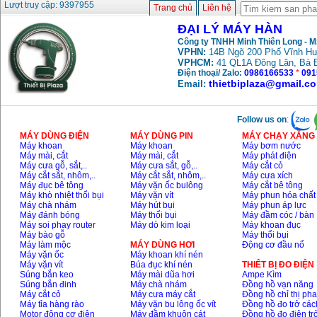
Lượt truy cập: 9397955
Trang chủ
Liên hệ
ĐẠI LÝ MÁY HÀN
Công ty TNHH Minh Thiên Long - 
VPHN:
14B Ngõ 200 Phố Vĩnh Hư
VPHCM:
41 QL1A Đông Lân, Bà 
Điện thoại/ Zalo:
0986166533
*
091
thietbiplaza@gmail.c
Email:
Follow us on
:
MÁY DÙNG ĐIỆN
MÁY DÙNG PIN
MÁY CHẠY XĂNG 
Máy khoan
Máy khoan
Máy bơm nước
Máy mài, cắt
Máy mài, cắt
Máy phát điện
Máy cưa gỗ, sắt,..
Máy cưa sắt, gỗ,..
Máy cắt cỏ
Máy cắt sắt, nhôm,..
Máy cắt sắt, nhôm,..
Máy cưa xích
Máy đục bê tông
Máy vặn ốc bulông
Máy cắt bê tông
Máy khò nhiệt thổi bụi
Máy vặn vít
Máy phun hóa chất
Máy chà nhám
Máy hút bụi
Máy phun áp lực
Máy đánh bóng
Máy thổi bụi
Máy đầm cóc / bàn
Máy soi phay router
Máy dò kim loại
Máy khoan đục
Máy bào gỗ
Máy thổi bụi
Máy làm mộc
MÁY DÙNG HƠI
Động cơ đầu nổ
Máy vặn ốc
Máy khoan khí nén
Máy vặn vít
Búa đục khí nén
THIÊT BỊ ĐO ĐIỆN
Súng bắn keo
Máy mài dũa hơi
Ampe Kìm
Súng bắn đinh
Máy chà nhám
Đồng hồ vạn năng
Máy cắt cỏ
Máy cưa máy cắt
Đồng hồ chỉ thị ph
Máy tỉa hàng rào
Máy vặn bu lông ốc vít
Đồng hồ đo trở các
Motor động cơ điện
Máy đầm khuôn cát
Đồng hồ đo điện tr