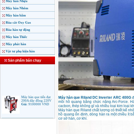
Máy hàn Nhựa
Máy hàn Nhôm
Máy hàn bấm
Rùa cắt Oxy Gas
Rùa hàn tự động
Máy hàn Thiếc
Máy phát hàn
Vật tư phụ kiện hàn
Sản phẩm bán chạy
Máy hàn que tiến đạt
200A dây đồng 220V
Máy hàn que Riland DC Inverter ARC 400G
đ
Giá
:
9100000
VND
mồi hồ quang bằng chức năng Arc-Force. Hàn
cacbon, thép không gỉ và nhiều loại kim loại k
Máy hàn que Riland chất lượng có thiết kế nhỏ
hồ quang ổn định, dòng hàn ra một chiều ít 
cơ sở hàn, cơ khí.
Máy hàn que điện tử
Jasic ARC 200 R04
Giá
:
5100000
VND