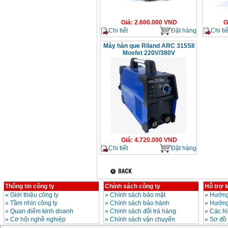
Giá
:
2.600.000
VND
G
Chi tiết
Đặt hàng
Chi tiế
Máy hàn que Riland ARC 315SII
Mosfet 220V/380V
Giá
:
4.720.000
VND
Chi tiết
Đặt hàng
Thông tin công ty
Chính sách công ty
Hỗ trợ 
»
Giới thiệu công ty
»
Chính sách bảo mật
»
Hướng
»
Tầm nhìn công ty
»
Chính sách bảo hành
»
Hướng
»
Quan điểm kinh doanh
»
Chinh sách đổi trả hàng
»
Các h
»
Cơ hội nghề nghiệp
»
Chính sách vận chuyển
»
Sơ đồ