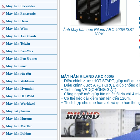
Máy hàn LGwelder
Máy hàn Panasonic
Máy hàn Hero
Máy hàn Wim
Ảnh Máy hàn que Riland ARC 400G IGBT
380V
Máy hàn Tân thành
Máy hàn Telwin
Máy hàn KenMax
Máy hàn Feg Gomes
Máy hàn inox
Máy hàn rút tôn
MÁY HÀN RILAND ARC 400G
+ Điều chỉnh được HOT START, giúp mồi que 
Máy hàn Weldcom
+ Điều chỉnh được ARC FORCE giúp chống dính
Máy hàn Hyundai
+ Tính năng VRD(CHỐNG GIẬT)
+ Công nghệ mới giúp tản nhiệt tối đa với 4 miế
Máy hàn HD Weld
+ Có thể kéo dài kiềm hàn lên đến 120m.
+ Thích hợp cho que hàn axit và que hàn thông
Máy hàn Worldwel
Máy cắt plasma
Máy hàn Hutong
Máy hàn Marller
Máy hàn Bulông