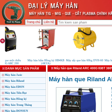
Trang chủ
Liên hệ
 que một chiều
Máy hàn bấm Hồng ký HB4KB
Máy sấy que hàn 60kg DYH-60
Máy hàn
NG ARC 200
(4KVA)
Máy hàn que Riland ARC 400G IGBT 380
DANH MỤC SẢN PHẨM
Máy hàn Jasic
Máy hàn que Riland 
Máy hàn Riland
Máy hàn EDON
Máy hàn Tiến Đạt
Máy hàn Hồng ký
Máy hàn Trung Thắng
Máy hàn DONSUN