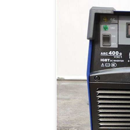
Máy hàn que điện tử
Hồng ký HK 200Z
Giá
:
2770000
VND
Bình khí Co2, chai khí
co2 hàn Mig
Giá
:
1750000
VND
Máy hàn tig nhôm
Hero AFT 300 AC/DC
Giá
:
50500000
VND
Máy hàn que điện tử
KenMax ARC 315
Giá
:
3550000
VND
Máy hàn bấm Hồng
ký HB4KB (4KVA)
Giá
:
14500000
VND