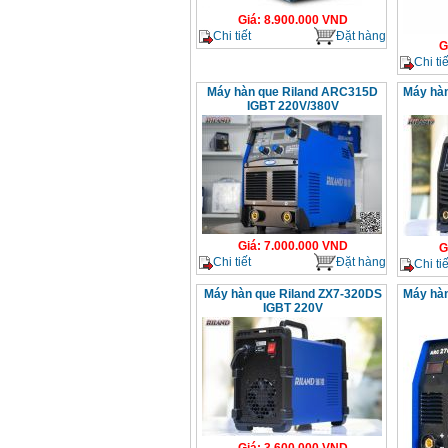
Giá
:
8.900.000
VND
Chi tiết
Đặt hàng
G
Chi tiế
Máy hàn que Riland ARC315D
Máy hàn
IGBT 220V/380V
Giá
:
7.000.000
VND
G
Chi tiết
Đặt hàng
Chi tiế
Máy hàn que Riland ZX7-320DS
Máy hà
IGBT 220V