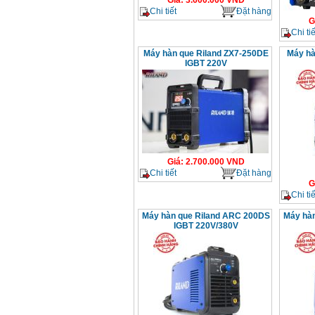
Giá
:
3.600.000
VND
Chi tiết
Đặt hàng
G
Chi tiế
Máy hàn que Riland ZX7-250DE
Máy hà
IGBT 220V
Giá
:
2.700.000
VND
Chi tiết
Đặt hàng
G
Chi tiế
Máy hàn que Riland ARC 200DS
Máy hàn
IGBT 220V/380V