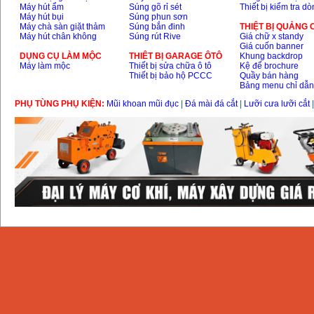
Máy hút ẩm
Súng gõ rỉ sét
Thiết bị kiểm tra d
Máy hút bụi
Súng phun sơn
Máy chà sàn giặt thảm
Súng bắn đinh
THIỆT BỊ QUẢNG
Máy hút chân không
Súng rút Rive
Giá chữ x standy
Giá cuốn banner
DỤNG CỤ LÀM MỘC
THIÊT BỊ GARAGE ÔTÔ
Khung backdrop
Máy làm mộc
Thiết bị sửa chữa ô tô
Kệ để brochure
Thiết bị bảo hộ PCCC
Quầy bán hàng
Bảng menu chỉ dẫ
PHỤ TÙNG PHỤ KIỆN:
Mũi khoan mũi đục
|
Đá mài đá cắt
|
Lưỡi cưa lưỡi cắt