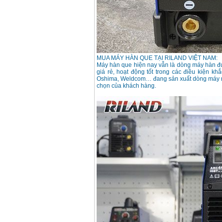
Dây cáp hàn Samwon
Korea
Giá
:
105000
VND
Máy hàn que điện tử
Jasic ZX7 200E
MUA MÁY HÀN QUE TẠI RILAND VIỆT NAM:
Giá
:
2800000
VND
Máy hàn que hiện nay vẫn là dòng máy hàn đượ
giá rẻ, hoạt động tốt trong các điều kiện kh
Oshima, Weldcom… đang sản xuất dòng máy nà
chọn của khách hàng.
Máy hàn tig que Jasic
tig 200A (W223)
Giá
:
6800000
VND