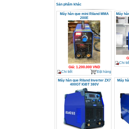
Sản phẩm khác
Máy hàn que mini Riland MMA
Máy hà
200E
G
Chi tiế
Giá
:
1.200.000
VND
Chi tiết
Đặt hàng
Máy hàn que Riland Inverter ZX7
Máy hà
400GT IGBT 380V