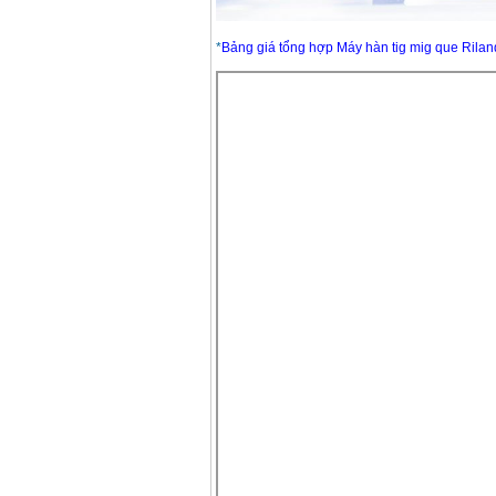
Dây cáp hàn Samwon
Korea
Giá
:
105000
VND
*
Bảng giá tổng hợp Máy hàn tig mig que Rilan
Máy hàn que điện tử
Jasic ZX7 200E
Giá
:
2800000
VND
Máy hàn tig que Jasic
tig 200A (W223)
Giá
:
6800000
VND