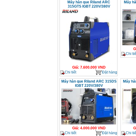
Máy hàn que Riland ARC
Máy hà
315GTS IGBT 220V/380V
G
Chi tiế
Giá
:
7.600.000
VND
Chi tiết
Đặt hàng
Máy hàn que Riland ARC 315DS
Máy hà
IGBT 220V/380V
Giá
:
4.000.000
VND
G
Chi tiết
Đặt hàng
Chi tiế