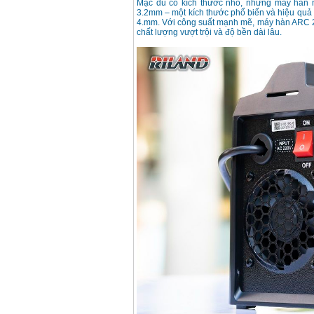
Mặc dù có kích thước nhỏ, nhưng máy hàn nà
3.2mm – một kích thước phổ biến và hiệu quả 
Máy hàn que điện tử
4.mm. Với công suất mạnh mẽ, máy hàn ARC 2
Hồng ký HK 200Z
chất lượng vượt trội và độ bền dài lâu.
Giá
:
2770000
VND
Bình khí Co2, chai khí
co2 hàn Mig
Giá
:
1750000
VND
Máy hàn tig nhôm
Hero AFT 300 AC/DC
Giá
:
50500000
VND
Máy hàn que điện tử
KenMax ARC 315
Giá
:
3550000
VND
Máy hàn bấm Hồng
ký HB4KB (4KVA)
Giá
:
14500000
VND