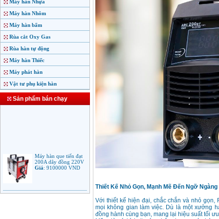
Máy hàn Nhựa
Máy hàn Nhôm
Máy hàn bấm
Rùa cắt Oxy Gas
Rùa hàn tự động
Máy hàn Thiếc
Máy phát hàn
Vật tư phụ kiện hàn
Sản phẩm bán chạy
Máy hàn que tiến đạt
200A dây đồng 220V
Giá
:
9100000
VND
Thiết Kế Nhỏ Gọn, Mạnh Mẽ Đến Ngỡ Ngàng
Máy hàn que điện tử
Jasic ARC 200 R04
Với thiết kế hiện đại, chắc chắn và nhỏ gọn
Giá
:
5100000
VND
mọi không gian làm việc. Dù là một xưởng hà
đồng hành cùng bạn, mang lại hiệu suất tối ưu