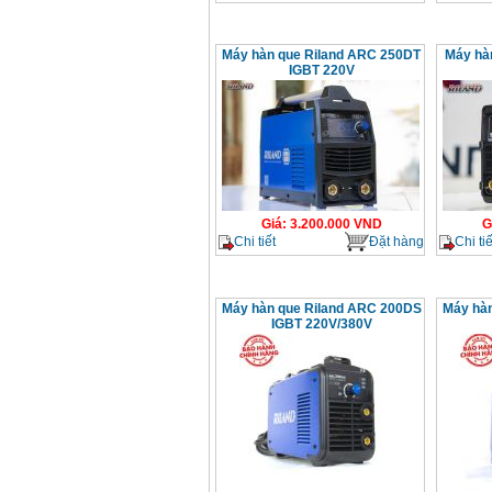
Máy hàn que Riland ARC 250DT
Máy hà
IGBT 220V
Giá
:
3.200.000
VND
G
Chi tiết
Đặt hàng
Chi tiế
Máy hàn que Riland ARC 200DS
Máy hàn
IGBT 220V/380V