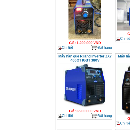
G
Chi tiế
Giá
:
1.200.000
VND
Chi tiết
Đặt hàng
Máy hàn que Riland Inverter ZX7
Máy hà
400GT IGBT 380V
Giá
:
8.900.000
VND
Chi tiết
Đặt hàng
G
Chi tiế