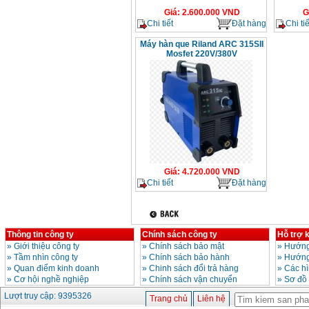
Giá
:
2.600.000
VND
G
Chi tiết
Đặt hàng
Chi tiế
Máy hàn que Riland ARC 315SII
Mosfet 220V/380V
Giá
:
4.720.000
VND
Chi tiết
Đặt hàng
Thông tin công ty
Chính sách công ty
Hỗ trợ 
»
Giới thiệu công ty
»
Chính sách bảo mật
»
Hướng
»
Tầm nhìn công ty
»
Chính sách bảo hành
»
Hướng
»
Quan điểm kinh doanh
»
Chinh sách đổi trả hàng
»
Các h
»
Cơ hội nghề nghiệp
»
Chính sách vận chuyển
»
Sơ đồ
Lượt truy cập: 9395326
Trang chủ
Liên hệ