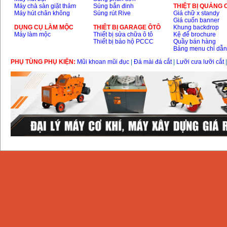
Máy chà sàn giặt thảm
Súng bắn đinh
THIỆT BỊ QUẢNG
Máy hút chân không
Súng rút Rive
Giá chữ x standy
Giá cuốn banner
DỤNG CỤ LÀM MỘC
THIÊT BỊ GARAGE ÔTÔ
Khung backdrop
Máy làm mộc
Thiết bị sửa chữa ô tô
Kệ để brochure
Thiết bị bảo hộ PCCC
Quầy bán hàng
Bảng menu chỉ dẫ
PHỤ TÙNG PHỤ KIỆN:
Mũi khoan mũi đục
|
Đá mài đá cắt
|
Lưỡi cưa lưỡi cắt