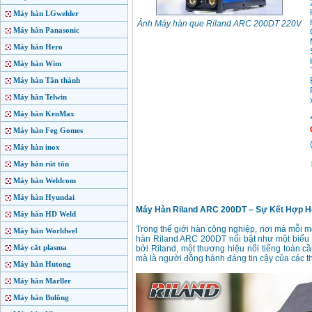
Máy hàn LGwelder
Ảnh Máy hàn que Riland ARC 200DT 220V
Máy hàn Panasonic
Máy hàn Hero
Máy hàn Wim
Máy hàn Tân thành
Máy hàn Telwin
Máy hàn KenMax
Máy hàn Feg Gomes
Máy hàn inox
Máy hàn rút tôn
Máy hàn Weldcom
Máy hàn Hyundai
Máy Hàn Riland ARC 200DT – Sự Kết Hợp Ho
Máy hàn HD Weld
Trong thế giới hàn công nghiệp, nơi mà mỗi m
Máy hàn Worldwel
hàn Riland ARC 200DT nổi bật như một biểu 
Máy cắt plasma
bởi Riland, một thương hiệu nổi tiếng toàn 
mà là người đồng hành đáng tin cậy của các t
Máy hàn Hutong
Máy hàn Marller
Máy hàn Bulông