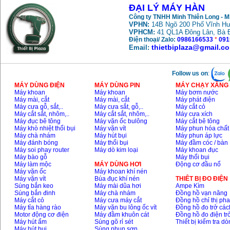
ĐẠI LÝ MÁY HÀN
Công ty TNHH Minh Thiên Long - 
VPHN:
14B Ngõ 200 Phố Vĩnh Hư
VPHCM:
41 QL1A Đông Lân, Bà 
Điện thoại/ Zalo:
0986166533
*
091
thietbiplaza@gmail.c
Email:
Follow us on
:
MÁY DÙNG ĐIỆN
MÁY DÙNG PIN
MÁY CHẠY XĂNG 
Máy khoan
Máy khoan
Máy bơm nước
Máy mài, cắt
Máy mài, cắt
Máy phát điện
Máy cưa gỗ, sắt,..
Máy cưa sắt, gỗ,..
Máy cắt cỏ
Máy cắt sắt, nhôm,..
Máy cắt sắt, nhôm,..
Máy cưa xích
Máy đục bê tông
Máy vặn ốc bulông
Máy cắt bê tông
Máy khò nhiệt thổi bụi
Máy vặn vít
Máy phun hóa chất
Máy chà nhám
Máy hút bụi
Máy phun áp lực
Máy đánh bóng
Máy thổi bụi
Máy đầm cóc / bàn
Máy soi phay router
Máy dò kim loại
Máy khoan đục
Máy bào gỗ
Máy thổi bụi
Máy làm mộc
MÁY DÙNG HƠI
Động cơ đầu nổ
Máy vặn ốc
Máy khoan khí nén
Máy vặn vít
Búa đục khí nén
THIÊT BỊ ĐO ĐIỆN
Súng bắn keo
Máy mài dũa hơi
Ampe Kìm
Súng bắn đinh
Máy chà nhám
Đồng hồ vạn năng
Máy cắt cỏ
Máy cưa máy cắt
Đồng hồ chỉ thị ph
Máy tỉa hàng rào
Máy vặn bu lông ốc vít
Đồng hồ đo trở các
Motor động cơ điện
Máy đầm khuôn cát
Đồng hồ đo điện tr
Máy hút ẩm
Súng gõ rỉ sét
Thiết bị kiểm tra d
Máy hút bụi
Súng phun sơn