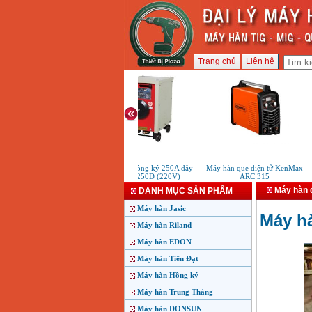
Trang chủ
Liên hệ
Máy hàn Hồng ký 250A dây
Máy hàn que điện tử KenMax
đồng H250D (220V)
ARC 315
Máy hàn 
DANH MỤC SẢN PHẨM
Máy hàn Jasic
Máy h
Máy hàn Riland
Máy hàn EDON
Máy hàn Tiến Đạt
Máy hàn Hồng ký
Máy hàn Trung Thắng
Máy hàn DONSUN