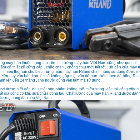
ng máy hàn thuộc hạng top trên thị trường máy hàn Việt Nam cũng như quốc tế ,
m có thiết kế cứng cáp , chắc chắn , chống chịu thời tiết tốt , độ bền của máy 
ng , nhiều thợ hàn cho biết những mẫu máy hàn Riland chính hãng sử dụng được một
 đến nay vẫn hàn khá tốt mà không gặp một vấn đề nào , kèm theo đó hãng Rila
ành lên đến 24 tháng , cho người dùng yên tâm mà sử dụng.
and
được biết đến như một sản phẩm không thể thiếu trong việc thi công xây d
t gia công cơ khí, sửa chữa đóng tàu. Chất lượng của máy hàn Riland được đánh
 lượng hàng đầu của Việt Nam