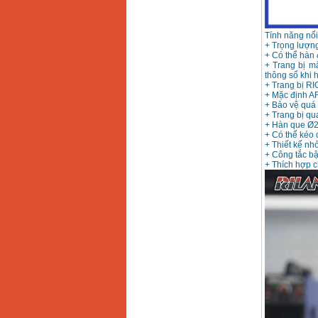
Máy hàn que điện tử
Hồng ký HK 200Z
Tính năng nổ
Giá
:
2770000
VND
+ Trọng lượng 
+ Có thể hàn
+ Trang bị m
thông số khi h
+ Trang bị RI
Bình khí Co2, chai khí
+ Mặc định A
co2 hàn Mig
Giá
:
1750000
VND
+ Bảo vệ quá 
+ Trang bị qua
+ Hàn que Ø2
+ Có thể kéo 
+ Thiết kế nh
Máy hàn tig nhôm
+ Công tắc bậ
Hero AFT 300 AC/DC
Giá
:
50500000
VND
+ Thích hợp c
Máy hàn que điện tử
KenMax ARC 315
Giá
:
3550000
VND
Máy hàn bấm Hồng
ký HB4KB (4KVA)
Giá
:
14500000
VND