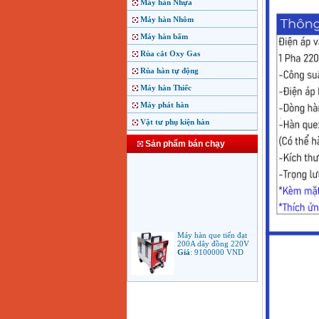
Máy hàn Nhựa
Máy hàn Nhôm
Máy hàn bấm
Rùa cắt Oxy Gas
Rùa hàn tự động
Máy hàn Thiếc
Máy phát hàn
Vật tư phụ kiện hàn
Sản phẩm bán chạy
Máy hàn que tiến đạt
200A dây đồng 220V
Giá
:
9100000
VND
Máy hàn que điện tử
Jasic ARC 200 R04
Giá
:
5100000
VND