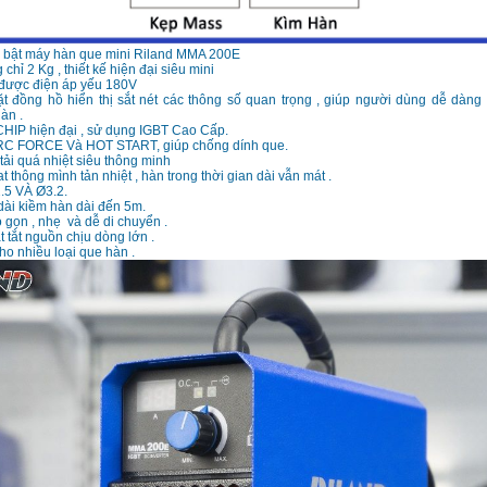
i bật máy hàn que mini Riland MMA 200E
chỉ 2 Kg , thiết kế hiện đại siêu mini
 được điện áp yếu 180V
ặt đồng hồ hiển thị sắt nét các thông số quan trọng , giúp người dùng dễ dàng
àn .
CHIP hiện đại , sử dụng IGBT Cao Cấp.
RC FORCE Và HOT START, giúp chống dính que.
tải quá nhiệt siêu thông minh
t thông mình tản nhiệt , hàn trong thời gian dài vẫn mát .
.5 VÀ Ø3.2.
dài kiềm hàn dài đến 5m.
ỏ gọn , nhẹ và dễ di chuyển .
t tắt nguồn chịu dòng lớn .
ho nhiều loại que hàn .