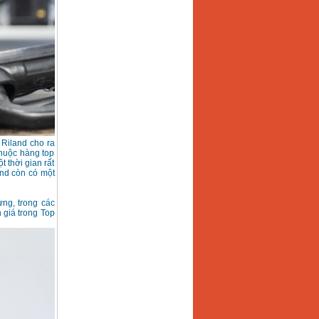
 Riland cho ra
thuộc hàng top
 thời gian rất
nd còn có một
ựng, trong các
 giá trong Top