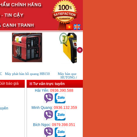
Máy phát hàn hồ quang HB150
Máy hàn que một chiều
Máy hàn TIG lạnh HKTIG2
HUTONG ARC 200
ửi báo giá
Tư vấn trực tuyến
Hải Yến
: 0936.390.588
Minh Quang
: 0936.132.359
uyên
Bích Ngọc
: 0979.398.051