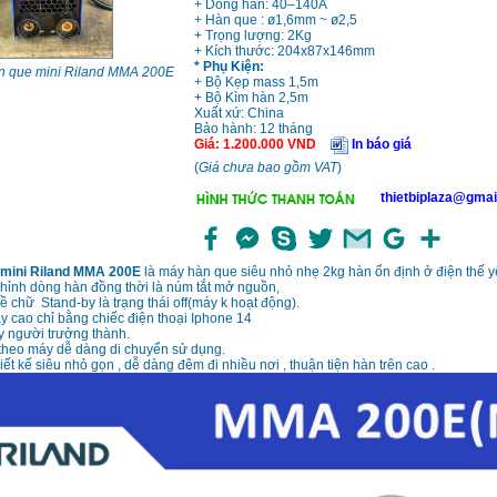
+ Dòng hàn: 40–140A
+ Hàn que : ø1,6mm ~ ø2,5
+ Trọng lượng: 2Kg
+ Kích thước: 204x87x146mm
* Phụ Kiện:
n que mini Riland MMA 200E
+ Bộ Kẹp mass 1,5m
+ Bộ Kìm hàn 2,5m
Xuất xứ: China
Bảo hành: 12 tháng
Giá
:
1.200.000
VND
In báo giá
(
Giá chưa bao gồm VAT
)
thietbiplaza@gmai
 mini Riland MMA 200E
là máy hàn que siêu nhỏ nhẹ 2kg hàn ổn định ở điện thế 
hỉnh dòng hàn đồng thời là núm tắt mở nguồn,
ề chữ Stand-by là trạng thái off(máy k hoạt động).
áy cao chỉ bằng chiếc điện thoại Iphone 14
y người trưởng thành.
theo máy dễ dàng di chuyển sử dụng.
ết kế siêu nhỏ gọn , dễ dàng đêm đi nhiều nơi , thuận tiện hàn trên cao .