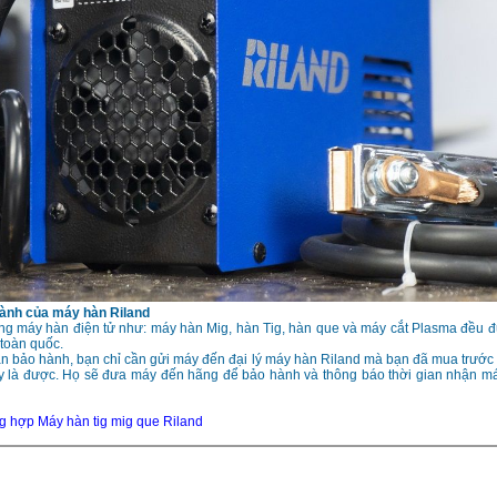
ành của máy hàn Riland
òng máy hàn điện tử như: máy hàn Mig, hàn Tig, hàn que và máy cắt Plasma đều
 toàn quốc.
an bảo hành, bạn chỉ cần gửi máy đến đại lý máy hàn Riland mà bạn đã mua trước
 là được. Họ sẽ đưa máy đến hãng để bảo hành và thông báo thời gian nhận má
g hợp Máy hàn tig mig que Riland