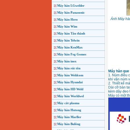
Máy hàn LGwelder
Máy hàn Panasonic
Ảnh Máy hà
Máy hàn Hero
Máy hàn Wim
Máy hàn Tân thành
Máy hàn Telwin
Máy hàn KenMax
Máy hàn Feg Gomes
Máy hàn inox
Máy hàn rút tôn
Máy hàn que
1. Núm điều c
Máy hàn Weldcom
khi vặn núm v
Máy hàn Hyundai
2. Thiết kế m
Dài cỡ bàn ta
Máy hàn HD Weld
kèm dây đeo 
Máy có một thi
Máy hàn Worldwel
Máy cắt plasma
Máy hàn Hutong
Máy hàn Marller
Máy hàn Bulông