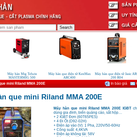
Máy hàn Mig Telwin
Máy hàn que điện tử KenMax
Máy hàn que điện tử Jasic ARC
MASTERMIG 500
ARC400
200 R04
que mini Riland MMA 200E
In báo giá
G
àn que mini Riland MMA 200E
Máy hàn que mini Riland MMA 200E IGBT
ch
dùng gia đình, biển quảng cáo, sắt hộp....
+ 2 IGBT Đơn (60T65PES)
+ 4 Đi Ốt (D92-02H)
+ Điện áp vào (V): 1 Pha, 220V/50-60Hz
+ Công suất: 4,4KVA
+ Điện áp không tải: 58V