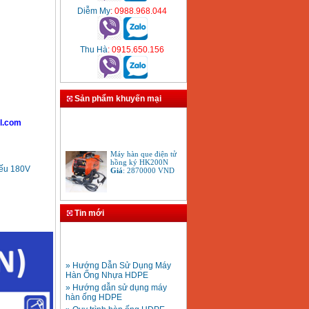
Diễm My
: 0988.968.044
Thu Hà
: 0915.650.156
Sản phẩm khuyến mại
l.com
Máy hàn que điện tử
hồng ký HK200N
Giá
:
2870000
VND
yếu 180V
Tay cắt mỏ cắt đèn cắt
gió đá oxy gas
Tin mới
Acetylen
Giá
:
650000
VND
» Hướng Dẫn Sử Dụng Máy
Hàn Ống Nhựa HDPE
» Hướng dẫn sử dụng máy
hàn ống HDPE
» Quy trình hàn ống HDPE