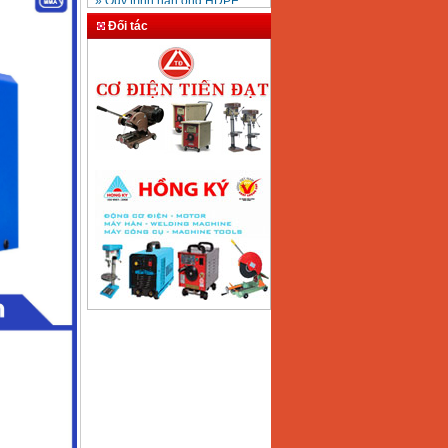
hàn thủy lực
» Cataloge máy hàn Jasic
Đối tác
chính hãng
» Hướng dẫn sử dụng máy
hàn bấm hàn điểm
» Cách phân biệt máy hàn
Tiến Đạt thật giả
» Tháp giải nhiệt Tashin đài
loan
» Quy trình lắp đặt máy hàn
mig co2
» Hướng dẫn sử dụng máy
khoan makita, máy khoan bê
tông
» Hướng dẫn sử dụng máy
khoan Bosch GBH 2-26DFR