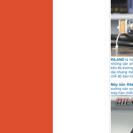
Dây cáp hàn Samwon
Korea
Giá
:
105000
VND
Máy hàn que điện tử
Jasic ZX7 200E
Giá
:
2800000
VND
Máy hàn tig que Jasic
tig 200A (W223)
RILAND
là hã
Giá
:
6800000
VND
những sản phẩ
trên thị trườ
dài nhưng mà
chế độ bảo h
Máy hàn Ril
xưởng sản xuấ
máy hàn chất