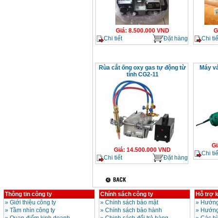
Giá
:
8.500.000
VND
G
Chi tiết
Đặt hàng
Chi tiế
Rùa cắt ống oxy gas tự động từ
Máy v
tính CG2-11
Gi
Giá
:
14.500.000
VND
Chi tiế
Chi tiết
Đặt hàng
Thông tin công ty
Chính sách công ty
Hỗ trợ 
»
Giới thiệu công ty
»
Chính sách bảo mật
»
Hướng
»
Tầm nhìn công ty
»
Chính sách bảo hành
»
Hướng