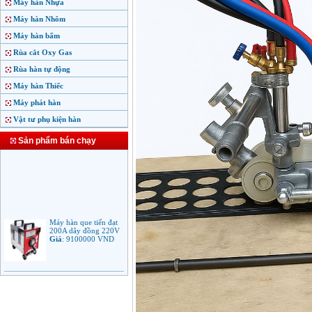
Máy hàn Nhựa
Máy hàn Nhôm
Máy hàn bấm
Rùa cắt Oxy Gas
Rùa hàn tự động
Máy hàn Thiếc
Máy phát hàn
Vật tư phụ kiện hàn
Sản phẩm bán chạy
Máy hàn que tiến đạt
200A dây đồng 220V
Giá
:
9100000
VND
Máy hàn que điện tử
Jasic ARC 200 R04
Giá
:
5100000
VND