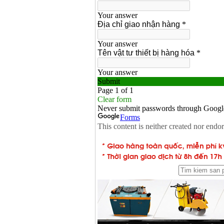
Dây cáp hàn Samwon
Korea
Giá
:
105000
VND
Máy hàn que điện tử
Jasic ZX7 200E
Giá
:
2800000
VND
Máy hàn tig que Jasic
tig 200A (W223)
Giá
:
6800000
VND