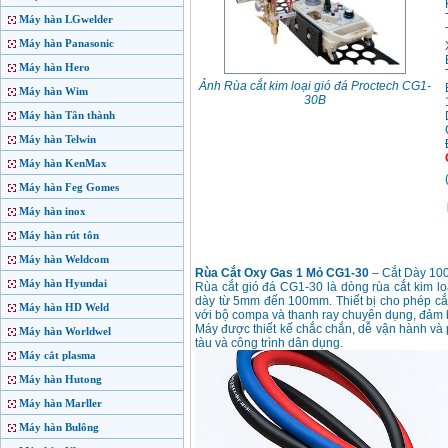
Máy hàn LGwelder
Máy hàn Panasonic
Máy hàn Hero
Ảnh Rùa cắt kim loại gió đá Proctech CG1-
Máy hàn Wim
30B
Máy hàn Tân thành
Máy hàn Telwin
Máy hàn KenMax
Máy hàn Feg Gomes
Máy hàn inox
Máy hàn rút tôn
Máy hàn Weldcom
Rùa Cắt Oxy Gas 1 Mỏ CG1-30
– Cắt Dày 10
Máy hàn Hyundai
Rùa cắt gió đá CG1-30 là dòng rùa cắt kim l
dày từ 5mm đến 100mm. Thiết bị cho phép c
Máy hàn HD Weld
với bộ compa và thanh ray chuyên dụng, đảm 
Máy được thiết kế chắc chắn, dễ vận hành và 
Máy hàn Worldwel
tàu và công trình dân dụng.
Máy cắt plasma
Máy hàn Hutong
Máy hàn Marller
Máy hàn Bulông