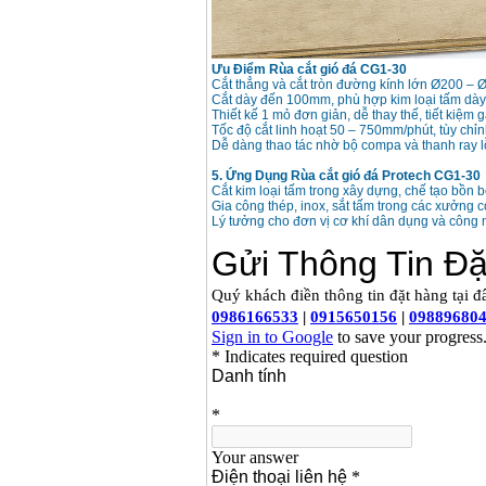
Máy hàn que điện tử
Hồng ký HK 200Z
Giá
:
2770000
VND
Ưu Điểm Rùa cắt gió đá CG1-30
Cắt thẳng và cắt tròn đường kính lớn Ø200 
Cắt dày đến 100mm, phù hợp kim loại tấm dày,
Thiết kế 1 mỏ đơn giản, dễ thay thế, tiết kiệm 
Bình khí Co2, chai khí
Tốc độ cắt linh hoạt 50 – 750mm/phút, tùy chỉnh
co2 hàn Mig
Dễ dàng thao tác nhờ bộ compa và thanh ray 
Giá
:
1750000
VND
5. Ứng Dụng Rùa cắt gió đá Protech CG1-30
Cắt kim loại tấm trong xây dựng, chế tạo bồn b
Gia công thép, inox, sắt tấm trong các xưởng c
Máy hàn tig nhôm
Lý tưởng cho đơn vị cơ khí dân dụng và công ng
Hero AFT 300 AC/DC
Giá
:
50500000
VND
Máy hàn que điện tử
KenMax ARC 315
Giá
:
3550000
VND
Máy hàn bấm Hồng
ký HB4KB (4KVA)
Giá
:
14500000
VND