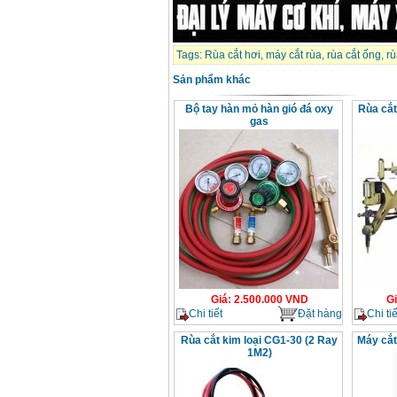
Tags:
Rùa cắt hơi
,
máy cắt rùa
,
rùa cắt ống
,
rù
Sản phẩm khác
Bộ tay hàn mỏ hàn gió đá oxy
Rùa cắ
gas
Giá
:
2.500.000
VND
G
Chi tiết
Đặt hàng
Chi tiế
Rùa cắt kim loại CG1-30 (2 Ray
Máy cắ
1M2)