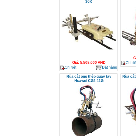
30K
G
Giá
:
5.508.000
VND
Chi tiế
Chi tiết
Đặt hàng
Rùa cắt ống thép quay tay
Rùa cắt
Huawei CG2-11G