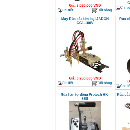
G
Giá
:
8.090.000
VND
Chi tiế
Chi tiết
Đặt hàng
Máy Rùa cắt kim loại JADON
Rùa c
CG1-100V
Giá
:
6.950.000
VND
G
Chi tiết
Đặt hàng
Chi tiế
Rùa hàn tự động Protech HK-
Rùa cắt
8SS