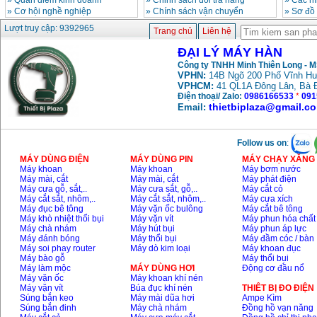
»
Quan điểm kinh doanh
»
Chinh sách đổi trả hàng
»
Các h
»
Cơ hội nghề nghiệp
»
Chính sách vận chuyển
»
Sơ đồ
Lượt truy cập: 9392965
Trang chủ
Liên hệ
ĐẠI LÝ MÁY HÀN
Công ty TNHH Minh Thiên Long - 
VPHN:
14B Ngõ 200 Phố Vĩnh Hư
VPHCM:
41 QL1A Đông Lân, Bà 
Điện thoại/ Zalo:
0986166533
*
091
thietbiplaza@gmail.c
Email:
Follow us on
:
MÁY DÙNG ĐIỆN
MÁY DÙNG PIN
MÁY CHẠY XĂNG 
Máy khoan
Máy khoan
Máy bơm nước
Máy mài, cắt
Máy mài, cắt
Máy phát điện
Máy cưa gỗ, sắt,..
Máy cưa sắt, gỗ,..
Máy cắt cỏ
Máy cắt sắt, nhôm,..
Máy cắt sắt, nhôm,..
Máy cưa xích
Máy đục bê tông
Máy vặn ốc bulông
Máy cắt bê tông
Máy khò nhiệt thổi bụi
Máy vặn vít
Máy phun hóa chất
Máy chà nhám
Máy hút bụi
Máy phun áp lực
Máy đánh bóng
Máy thổi bụi
Máy đầm cóc / bàn
Máy soi phay router
Máy dò kim loại
Máy khoan đục
Máy bào gỗ
Máy thổi bụi
Máy làm mộc
MÁY DÙNG HƠI
Động cơ đầu nổ
Máy vặn ốc
Máy khoan khí nén
Máy vặn vít
Búa đục khí nén
THIÊT BỊ ĐO ĐIỆN
Súng bắn keo
Máy mài dũa hơi
Ampe Kìm
Súng bắn đinh
Máy chà nhám
Đồng hồ vạn năng