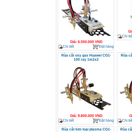
Gi
Chi tiế
Giá
:
6.500.000
VND
Chi tiết
Đặt hàng
Rùa cắt oxy gas Huawei CG1-
Rùa cắ
100 ray 1m2x2
Giá
:
9.800.000
VND
G
Chi tiết
Đặt hàng
Chi tiế
Rùa cắt kim loại plasma CG1-
Rùa cắ