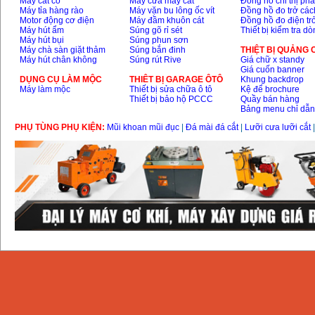
Máy cắt cỏ
Máy cưa máy cắt
Đồng hồ chỉ thị ph
Máy tỉa hàng rào
Máy vặn bu lông ốc vít
Đồng hồ đo trở các
Motor động cơ điện
Máy đầm khuôn cát
Đồng hồ đo điện tr
Máy hút ẩm
Súng gõ rỉ sét
Thiết bị kiểm tra d
Máy hút bụi
Súng phun sơn
Máy chà sàn giặt thảm
Súng bắn đinh
THIỆT BỊ QUẢNG
Máy hút chân không
Súng rút Rive
Giá chữ x standy
Giá cuốn banner
DỤNG CỤ LÀM MỘC
THIÊT BỊ GARAGE ÔTÔ
Khung backdrop
Máy làm mộc
Thiết bị sửa chữa ô tô
Kệ để brochure
Thiết bị bảo hộ PCCC
Quầy bán hàng
Bảng menu chỉ dẫ
PHỤ TÙNG PHỤ KIỆN:
Mũi khoan mũi đục
|
Đá mài đá cắt
|
Lưỡi cưa lưỡi cắt