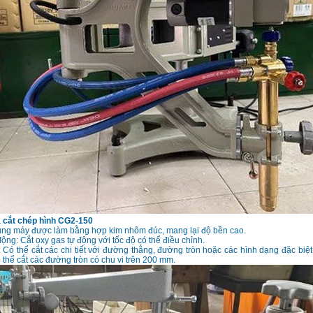
 cắt chép hình CG2-150
hung máy được làm bằng hợp kim nhôm đúc, mang lại độ bền cao.
ộng: Cắt oxy gas tự động với tốc độ có thể điều chỉnh.
 Có thể cắt các chi tiết với đường thẳng, đường tròn hoặc các hình dạng đặc biệ
 thể cắt các đường tròn có chu vi trên 200 mm.