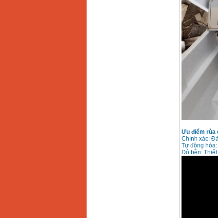
Ưu điểm
rùa 
Chính xác: Đả
Tự động hóa: 
Độ bền: Thiết