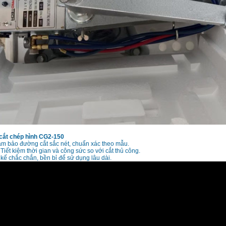
cắt chép hình CG2-150
m bảo đường cắt sắc nét, chuẩn xác theo mẫu.
Tiết kiệm thời gian và công sức so với cắt thủ công.
 kế chắc chắn, bền bỉ để sử dụng lâu dài.