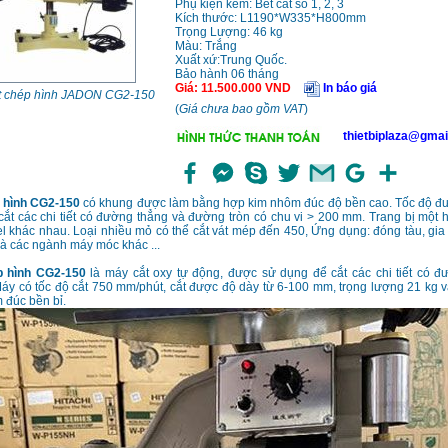
Phụ kiện kèm: Bét cắt số 1, 2, 3
Kích thước: L1190*W335*H800mm
Trọng Lượng: 46 kg
Màu: Trắng
Xuất xứ:Trung Quốc.
Bảo hành 06 tháng
Giá
:
11.500.000
VND
In báo giá
t chép hình JADON CG2-150
(
Giá chưa bao gồm VAT
)
thietbiplaza@gmai
 hình CG2-150
có khung được làm bằng hợp kim nhôm đúc độ bền cao. Tốc độ đư
 cắt các chi tiết có đường thẳng và đường tròn có chu vi > 200 mm. Trang bị một
l khác nhau. Loại nhiều mỏ có thể cắt vát mép đến 450, Ứng dụng: đóng tàu, gia 
và các ngành máy móc khác ...
p hình CG2-150
là máy cắt oxy tự động, được sử dụng để cắt các chi tiết có đ
áy có tốc độ cắt 750 mm/phút, cắt được độ dày từ 6-100 mm, trọng lượng 21 kg 
 đúc bền bỉ.