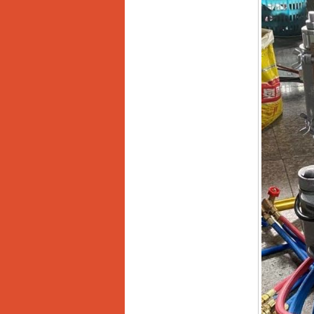
Máy hàn que điện tử
Hồng ký HK 200Z
Giá
:
2770000
VND
Bình khí Co2, chai khí
co2 hàn Mig
Giá
:
1750000
VND
Máy hàn tig nhôm
Hero AFT 300 AC/DC
Giá
:
50500000
VND
Máy hàn que điện tử
KenMax ARC 315
Giá
:
3550000
VND
Máy hàn bấm Hồng
ký HB4KB (4KVA)
Giá
:
14500000
VND
Dây cáp hàn Samwon
Korea