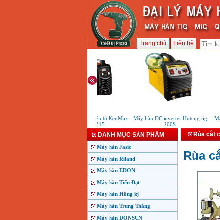
Trang chủ
Liên hệ
Máy hàn que điện tử KenMax
Máy hàn DC inverter Hutong tig
Máy c
ARC 315
200S
Rùa cắt 
DANH MỤC SẢN PHẨM
Máy hàn Jasic
Rùa c
Máy hàn Riland
Máy hàn EDON
Máy hàn Tiến Đạt
Máy hàn Hồng ký
Máy hàn Trung Thắng
Máy hàn DONSUN