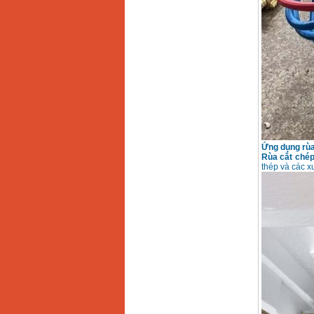
Giá
:
105000
VND
Máy hàn que điện tử
Jasic ZX7 200E
Giá
:
2800000
VND
Máy hàn tig que Jasic
tig 200A (W223)
Giá
:
6800000
VND
Ứng dụng
rù
Rùa cắt chép
thép và các x