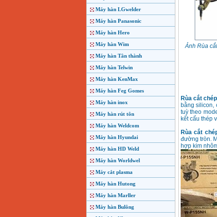
Máy hàn LGwelder
Máy hàn Panasonic
Máy hàn Hero
Máy hàn Wim
Ảnh Rùa cắ
Máy hàn Tân thành
Máy hàn Telwin
Máy hàn KenMax
Máy hàn Feg Gomes
Rùa cắt chép
Máy hàn inox
bằng silicon,
tuỳ theo mode
Máy hàn rút tôn
kết cấu thép 
Máy hàn Weldcom
Rùa cắt ché
Máy hàn Hyundai
đường tròn. M
hợp kim nhôm
Máy hàn HD Weld
Máy hàn Worldwel
Máy cắt plasma
Máy hàn Hutong
Máy hàn Marller
Máy hàn Bulông