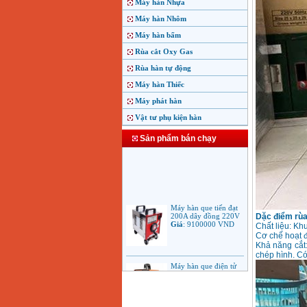
Máy hàn Nhựa
Máy hàn Nhôm
Máy hàn bấm
Rùa cắt Oxy Gas
Rùa hàn tự động
Máy hàn Thiếc
Máy phát hàn
Vật tư phụ kiện hàn
Sản phẩm bán chạy
Máy hàn que tiến đạt
200A dây đồng 220V
Giá
:
9100000
VND
Dặc điểm rùa
Chất liệu: K
Cơ chế hoạt đ
Khả năng cắt:
chép hình. Có
Máy hàn que điện tử
Jasic ARC 200 R04
Giá
:
5100000
VND