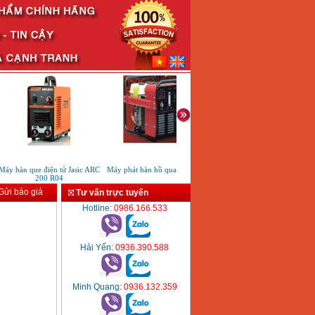
 hàn que điện tử Jasic ARC
Máy phát hàn hồ quang HB150
Máy hàn TIG lạnh HKTIG250C
200 R04
ửi báo giá
Tư vấn trực tuyến
Hotline
: 0986.166.533
Hải Yến
: 0936.390.588
Minh Quang
: 0936.132.359