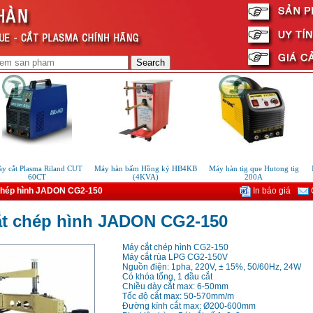
ắt Plasma Riland CUT
Máy hàn bấm Hồng ký HB4KB
Máy hàn tig que Hutong tig
Máy
60CT
(4KVA)
200A
chép hình JADON CG2-150
In báo giá
G
ắt chép hình JADON CG2-150
Máy cắt chép hình CG2-150
Máy cắt rùa LPG CG2-150V
Nguồn điện: 1pha, 220V, ± 15%, 50/60Hz, 24W
Có khóa tổng, 1 đầu cắt
Chiều dày cắt max: 6-50mm
Tốc độ cắt max: 50-570mm/m
Đường kính cắt max: Ø200-600mm