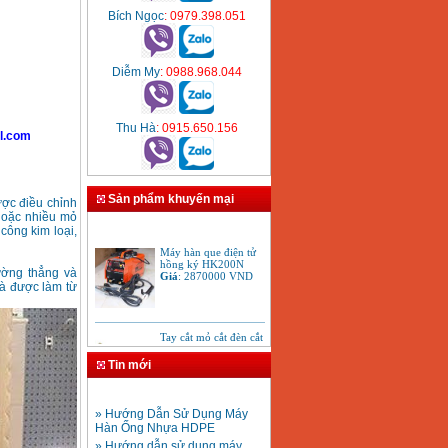
Bích Ngọc
: 0979.398.051
Diễm My
: 0988.968.044
Thu Hà
: 0915.650.156
l.com
Sản phẩm khuyến mại
ợc điều chỉnh
 hoặc nhiều mỏ
công kim loại,
Máy hàn que điện tử
hồng ký HK200N
Giá
:
2870000
VND
ường thẳng và
và được làm từ
Tay cắt mỏ cắt đèn cắt
gió đá oxy gas
Acetylen
Giá
:
650000
VND
Tin mới
» Hướng Dẫn Sử Dụng Máy
Hàn Ống Nhựa HDPE
» Hướng dẫn sử dụng máy
hàn ống HDPE