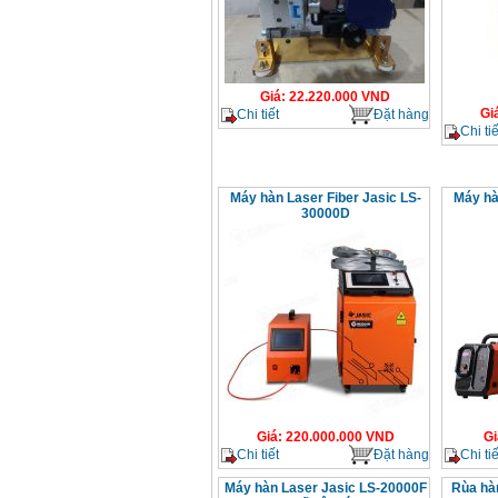
Giá
:
22.220.000
VND
Gi
Chi tiết
Đặt hàng
Chi tiế
Máy hàn Laser Fiber Jasic LS-
Máy hà
30000D
Giá
:
220.000.000
VND
Gi
Chi tiết
Đặt hàng
Chi tiế
Máy hàn Laser Jasic LS-20000F
Rùa hà