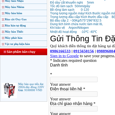
Máy hàn Nhựa
Độ dày cắt khuyến nghị
5mm
Tốc độ làm sạch
50mm/giây
Máy hàn Nhôm
Bề rộng làm sạch
0-120
Máy hàn bấm
Trọng lượng nguồn máy/ Kích thước nguồn m
Trọng lượng đầu cấp/ Kích thước đầu cấp
Bộ
Rùa cắt Oxy Gas
Bộ đầu cấp 2: ~30Kg/575*296*832.5
Dung tích bình chứa nước làm mát
8L
Rùa hàn tự động
Khí bảo vệ
Argon/Nitogen
Máy hàn Thiếc
Nhiệt độ hoạt động
-10℃- 40℃
Máy phát hàn
Vật tư phụ kiện hàn
Sản phẩm bán chạy
Máy hàn que tiến đạt
200A dây đồng 220V
Giá
:
9100000
VND
Máy hàn que điện tử
Jasic ARC 200 R04
Giá
:
5100000
VND