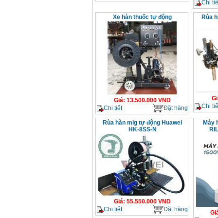
Chi tiế
Xe hàn thuốc tự động
Rùa h
Gi
Giá
:
13.500.000
VND
Chi tiế
Chi tiết
Đặt hàng
Rùa hàn mig tự động Huawei
Máy h
HK-8SS-N
RI
Giá
:
55.550.000
VND
Chi tiết
Đặt hàng
Gi