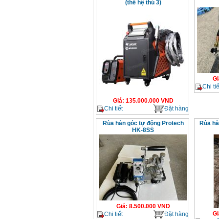
(thế hệ thú 3)
Gi
Chi tiế
Giá
:
135.000.000
VND
Chi tiết
Đặt hàng
Rùa hàn góc tự động Protech
Rùa hà
HK-8SS
Giá
:
8.500.000
VND
Gi
Chi tiết
Đặt hàng