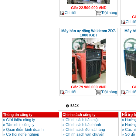
Giá
:
22.500.000
VND
Chi tiết
Đặt hàng
Gi
Chi tiế
Máy hàn tự động Weldcom ZD7-
Máy h
1000 IGBT
Giá
:
79.980.000
VND
Gi
Chi tiết
Đặt hàng
Chi tiế
Thông tin công ty
Chính sách công ty
Hỗ trợ 
»
Giới thiệu công ty
»
Chính sách bảo mật
»
Hướng
»
Tầm nhìn công ty
»
Chính sách bảo hành
»
Hướng
»
Quan điểm kinh doanh
»
Chinh sách đổi trả hàng
»
Các h
»
Cơ hội nghề nghiệp
»
Chính sách vận chuyển
»
Sơ đồ