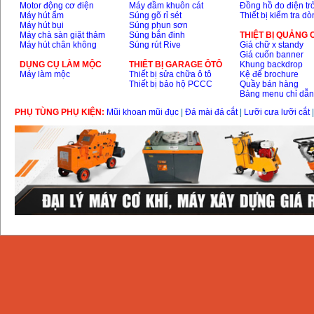
Motor động cơ điện
Máy đầm khuôn cát
Đồng hồ đo điện tr
Máy hút ẩm
Súng gõ rỉ sét
Thiết bị kiểm tra d
Máy hút bụi
Súng phun sơn
Máy chà sàn giặt thảm
Súng bắn đinh
THIỆT BỊ QUẢNG
Máy hút chân không
Súng rút Rive
Giá chữ x standy
Giá cuốn banner
DỤNG CỤ LÀM MỘC
THIÊT BỊ GARAGE ÔTÔ
Khung backdrop
Máy làm mộc
Thiết bị sửa chữa ô tô
Kệ để brochure
Thiết bị bảo hộ PCCC
Quầy bán hàng
Bảng menu chỉ dẫ
PHỤ TÙNG PHỤ KIỆN:
Mũi khoan mũi đục
|
Đá mài đá cắt
|
Lưỡi cưa lưỡi cắt