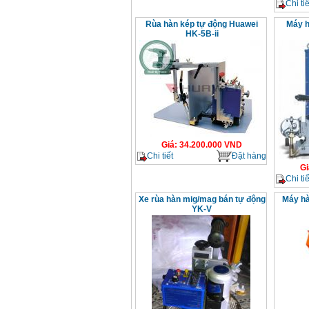
Chi tiế
Rùa hàn kép tự động Huawei
Máy h
HK-5B-ii
Giá
:
34.200.000
VND
Chi tiết
Đặt hàng
Gi
Chi tiế
Xe rùa hàn mig/mag bán tự động
Máy hà
YK-V