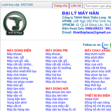
Lượt truy cập: 9407406
Trang chủ
Liên hệ
ĐẠI LÝ MÁY HÀN
Công ty TNHH Minh Thiên Long - 
VPHN:
14B Ngõ 200 Phố Vĩnh Hư
VPHCM:
41 QL1A Đông Lân, Bà 
Điện thoại/ Zalo:
0986166533
*
091
thietbiplaza@gmail.c
Email:
Follow us on
:
MÁY DÙNG ĐIỆN
MÁY DÙNG PIN
MÁY CHẠY XĂNG 
Máy khoan
Máy khoan
Máy bơm nước
Máy mài, cắt
Máy mài, cắt
Máy phát điện
Máy cưa gỗ, sắt,..
Máy cưa sắt, gỗ,..
Máy cắt cỏ
Máy cắt sắt, nhôm,..
Máy cắt sắt, nhôm,..
Máy cưa xích
Máy đục bê tông
Máy vặn ốc bulông
Máy cắt bê tông
Máy khò nhiệt thổi bụi
Máy vặn vít
Máy phun hóa chất
Máy chà nhám
Máy hút bụi
Máy phun áp lực
Máy đánh bóng
Máy thổi bụi
Máy đầm cóc / bàn
Máy soi phay router
Máy dò kim loại
Máy khoan đục
Máy bào gỗ
Máy thổi bụi
Máy làm mộc
MÁY DÙNG HƠI
Động cơ đầu nổ
Máy vặn ốc
Máy khoan khí nén
Máy vặn vít
Búa đục khí nén
THIÊT BỊ ĐO ĐIỆN
Súng bắn keo
Máy mài dũa hơi
Ampe Kìm
Súng bắn đinh
Máy chà nhám
Đồng hồ vạn năng
Máy cắt cỏ
Máy cưa máy cắt
Đồng hồ chỉ thị ph
Máy tỉa hàng rào
Máy vặn bu lông ốc vít
Đồng hồ đo trở các