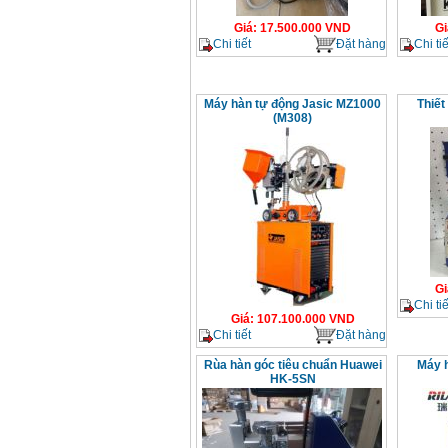
Giá
:
17.500.000
VND
Gi
Chi tiết
Đặt hàng
Chi tiế
Máy hàn tự động Jasic MZ1000
Thiết
(M308)
Gi
Chi tiế
Giá
:
107.100.000
VND
Chi tiết
Đặt hàng
Rùa hàn góc tiêu chuẩn Huawei
Máy h
HK-5SN