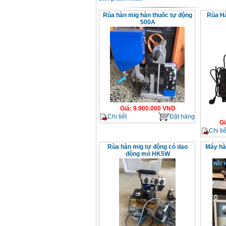
Dây cáp hàn Samwon
Korea
Rùa hàn mig hàn thuốc tự động
Rùa H
Giá
:
105000
VND
500A
Máy hàn que điện tử
Jasic ZX7 200E
Giá
:
2800000
VND
Máy hàn tig que Jasic
tig 200A (W223)
Giá
:
6800000
VND
Giá
:
9.900.000
VND
Chi tiết
Đặt hàng
Gi
Chi tiế
Rùa hàn mig tự động có dao
Máy hà
động mỏ HK5W