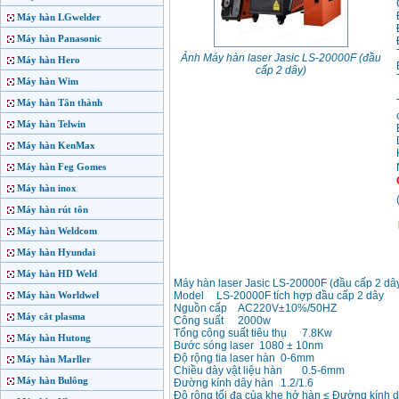
Máy hàn LGwelder
Máy hàn Panasonic
Ảnh Máy hàn laser Jasic LS-20000F (đầu
Máy hàn Hero
cấp 2 dây)
Máy hàn Wim
Máy hàn Tân thành
Máy hàn Telwin
Máy hàn KenMax
Máy hàn Feg Gomes
Máy hàn inox
Máy hàn rút tôn
Máy hàn Weldcom
Máy hàn Hyundai
Máy hàn HD Weld
Máy hàn laser Jasic LS-20000F (đầu cấp 2 dâ
Máy hàn Worldwel
Model
LS-20000F tích hợp đầu cấp 2 dây
Nguồn cấp
AC220V±10%/50HZ
Máy cắt plasma
Công suất
2000w
Tổng công suất tiêu thụ
7.8Kw
Máy hàn Hutong
Bước sóng laser
1080 ± 10nm
Độ rộng tia laser hàn
0-6mm
Máy hàn Marller
Chiều dày vật liệu hàn
0.5-6mm
Máy hàn Bulông
Đường kính dây hàn
1.2/1.6
Độ rộng tối đa của khe hở hàn
≤ Đường kính 