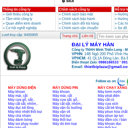
Thông tin công ty
Chính sách công ty
Hỗ trợ 
»
Giới thiệu công ty
»
Chính sách bảo mật
»
Hướng
»
Tầm nhìn công ty
»
Chính sách bảo hành
»
Hướng
»
Quan điểm kinh doanh
»
Chinh sách đổi trả hàng
»
Các h
»
Cơ hội nghề nghiệp
»
Chính sách vận chuyển
»
Sơ đồ
Lượt truy cập: 9400905
Trang chủ
Liên hệ
ĐẠI LÝ MÁY HÀN
Công ty TNHH Minh Thiên Long - 
VPHN:
14B Ngõ 200 Phố Vĩnh Hư
VPHCM:
41 QL1A Đông Lân, Bà 
Điện thoại/ Zalo:
0986166533
*
091
thietbiplaza@gmail.c
Email:
Follow us on
:
MÁY DÙNG ĐIỆN
MÁY DÙNG PIN
MÁY CHẠY XĂNG 
Máy khoan
Máy khoan
Máy bơm nước
Máy mài, cắt
Máy mài, cắt
Máy phát điện
Máy cưa gỗ, sắt,..
Máy cưa sắt, gỗ,..
Máy cắt cỏ
Máy cắt sắt, nhôm,..
Máy cắt sắt, nhôm,..
Máy cưa xích
Máy đục bê tông
Máy vặn ốc bulông
Máy cắt bê tông
Máy khò nhiệt thổi bụi
Máy vặn vít
Máy phun hóa chất
Máy chà nhám
Máy hút bụi
Máy phun áp lực
Máy đánh bóng
Máy thổi bụi
Máy đầm cóc / bàn
Máy soi phay router
Máy dò kim loại
Máy khoan đục
Máy bào gỗ
Máy thổi bụi