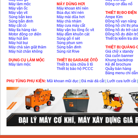
Máy làm mộc
MÁY DÙNG HƠI
Động cơ đầu nổ
Máy vặn ốc
Máy khoan khí nén
Máy vặn vít
Búa đục khí nén
THIÊT BỊ ĐO ĐIỆN
Súng bắn keo
Máy mài dũa hơi
Ampe Kìm
Súng bắn đinh
Máy chà nhám
Đồng hồ vạn năng
Máy cắt cỏ
Máy cưa máy cắt
Đồng hồ chỉ thị ph
Máy tỉa hàng rào
Máy vặn bu lông ốc vít
Đồng hồ đo trở các
Motor động cơ điện
Máy đầm khuôn cát
Đồng hồ đo điện tr
Máy hút ẩm
Súng gõ rỉ sét
Thiết bị kiểm tra d
Máy hút bụi
Súng phun sơn
Máy chà sàn giặt thảm
Súng bắn đinh
THIỆT BỊ QUẢNG
Máy hút chân không
Súng rút Rive
Giá chữ x standy
Giá cuốn banner
DỤNG CỤ LÀM MỘC
THIÊT BỊ GARAGE ÔTÔ
Khung backdrop
Máy làm mộc
Thiết bị sửa chữa ô tô
Kệ để brochure
Thiết bị bảo hộ PCCC
Quầy bán hàng
Bảng menu chỉ dẫ
PHỤ TÙNG PHỤ KIỆN:
Mũi khoan mũi đục
|
Đá mài đá cắt
|
Lưỡi cưa lưỡi cắt