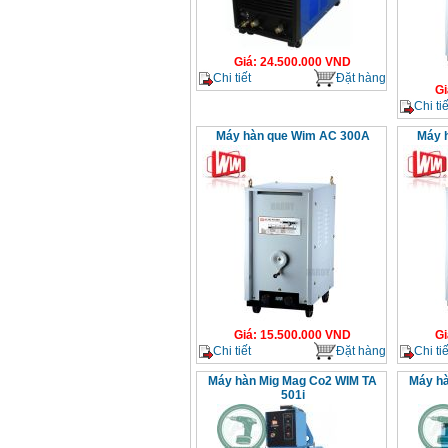
Giá
:
24.500.000
VND
Chi tiết
Đặt hàng
Gi
Chi tiế
Máy hàn que Wim AC 300A
Máy 
Giá
:
15.500.000
VND
Gi
Chi tiết
Đặt hàng
Chi tiế
Máy hàn Mig Mag Co2 WIM TA
Máy hà
501i