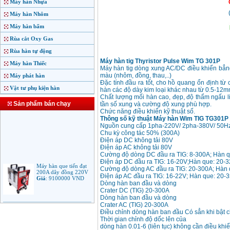
Máy hàn Nhựa
Máy hàn Nhôm
Máy hàn bấm
Rùa cắt Oxy Gas
Rùa hàn tự động
Máy hàn tig Thyristor Pulse Wim TG 301P
Máy hàn Thiếc
Máy hàn tig dòng xung AC/DC điều khiển bẳng 
màu (nhôm, đồng, thau,..)
Máy phát hàn
Đặc tính đầu ra tốt, cho hồ quang ổn định t
Vật tư phụ kiện hàn
hàn các độ dày kim loại khác nhau từ 0.5-12
Chất lượng mối hàn cao, đẹp, độ thẩm ngấu li
Sản phẩm bán chạy
tần số xung và cường độ xung phù hợp.
Chức năng điều khiển kỹ thuật số.
Thông số kỹ thuật Máy hàn Wim TIG TG301P
Nguồn cung cấp 1pha-220V/ 2pha-380V/ 50H
Chu kỳ công tác 50% (300A)
Điện áp DC không tải 80V
Điện áp AC không tải 80V
Cường độ dòng DC đầu ra TIG: 8-300A; Hàn 
Máy hàn que tiến đạt
Điện áp DC đầu ra TIG: 16-20V;Hàn que: 20-
200A dây đồng 220V
Cường độ dòng AC đầu ra TIG: 20-300A; Hà
Giá
:
9100000
VND
Điện áp AC đầu ra TIG: 16-22V; Hàn que: 20-
Dòng hàn ban đầu và dòng
Crater DC (TIG) 20-300A
Dòng hàn ban đầu và dòng
Máy hàn que điện tử
Crater AC (TIG) 20-300A
Jasic ARC 200 R04
Điều chỉnh dòng hàn ban đầu Có sẳn khi bật ch
Giá
:
5100000
VND
Thời gian chỉnh độ dốc lên của
dòng hàn 0.01-6 (liên tục) không cần điều khi