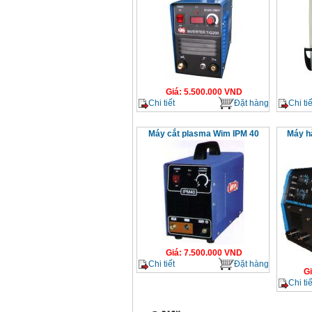
Giá
:
5.500.000
VND
Chi tiết
Đặt hàng
Chi tiế
Máy cắt plasma Wim IPM 40
Máy h
Giá
:
7.500.000
VND
Chi tiết
Đặt hàng
G
Chi tiế