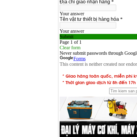
Dây cáp hàn Samwon
Korea
Giá
:
105000
VND
Máy hàn que điện tử
Jasic ZX7 200E
Giá
:
2800000
VND
Máy hàn tig que Jasic
tig 200A (W223)
Giá
:
6800000
VND