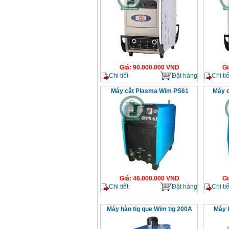
Giá
:
90.000.000
VND
Gi
Chi tiết
Đặt hàng
Chi tiế
Máy cắt Plasma Wim PS61
Máy 
Giá
:
46.000.000
VND
Gi
Chi tiết
Đặt hàng
Chi tiế
Máy hàn tig que Wim tig 200A
Máy 