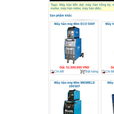
Tags:
Máy hàn tiến đạt
,
máy hàn hồng ký
,
muller
,
máy hàn miller
,
máy hàn điện
,
Sản phẩm khác
Máy hàn mig Wim ECO 500F
Máy h
Giá
:
51.500.000
VND
Gi
Chi tiết
Đặt hàng
Chi tiế
Máy hàn mig Wim MIGWELD
Máy 
280SEF