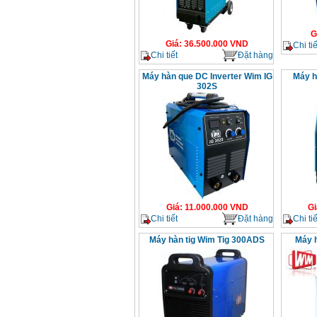
G
Giá
:
36.500.000
VND
Chi tiế
Chi tiết
Đặt hàng
Máy hàn que DC Inverter Wim IG
Máy 
302S
Giá
:
11.000.000
VND
Gi
Chi tiết
Đặt hàng
Chi tiế
Máy hàn tig Wim Tig 300ADS
Máy 