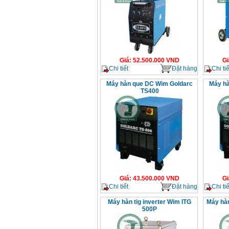
Giá
:
52.500.000
VND
Gi
Chi tiết
Đặt hàng
Chi tiế
Máy hàn que DC Wim Goldarc
Máy hà
TS400
Giá
:
43.500.000
VND
Gi
Chi tiết
Đặt hàng
Chi tiế
Máy hàn tig inverter Wim ITG
Máy hàn
500P