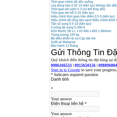
Thời gian chỉnh độ dốc xuống
của dòng hàn 0.02-10 (liên tục) không cần điê
Máy hàn que điện tử
Thời gian khí sớm 0.3 (có thể thay đổi)
Hồng ký HK 200Z
Thời gian khí trễ 5-25 (liên tục)
Giá
:
2770000
VND
Hiệu chỉnh thời gian hàn điểm 0.5-5 (liên tục)
Hiệu chỉnh độ rộng làm sạch Điều chỉnh thích
Tần số xung 0.5-10 (liên tục)
Cường độ xung 5-300 A
Kích thước (W x L x H) 490 x 665 x 880mm
Bình khí Co2, chai khí
co2 hàn Mig
Trọng lượng 195 kg
Giá
:
1750000
VND
Bộ điều khiển từ xa Cáp dài 4m
Xuất xứ Malaysia
Bảo hành 12 tháng
Máy hàn tig nhôm
Hero AFT 300 AC/DC
Giá
:
50500000
VND
Máy hàn que điện tử
KenMax ARC 315
Giá
:
3550000
VND
Máy hàn bấm Hồng
ký HB4KB (4KVA)
Giá
:
14500000
VND