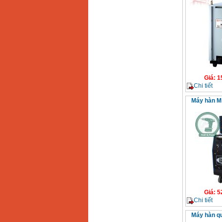
Giá
:
1
Chi tiết
Máy hàn M
Giá
:
5
Chi tiết
Máy hàn q