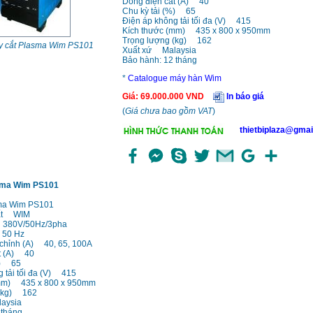
Dòng điện cắt (A) 40
Chu kỳ tải (%) 65
Điện áp không tải tối đa (V) 415
Kích thước (mm) 435 x 800 x 950mm
Trọng lượng (kg) 162
 cắt Plasma Wim PS101
Xuất xứ Malaysia
Bảo hành: 12 tháng
*
Catalogue máy hàn Wim
Giá
:
69.000.000
VND
In báo giá
(
Giá chưa bao gồm VAT
)
thietbiplaza@gmai
sma Wim PS101
sma Wim PS101
uất WIM
380V/50Hz/3pha
 50 Hz
 chỉnh (A) 40, 65, 100A
t (A) 40
%) 65
 tải tối đa (V) 415
(mm) 435 x 800 x 950mm
 (kg) 162
aysia
 tháng