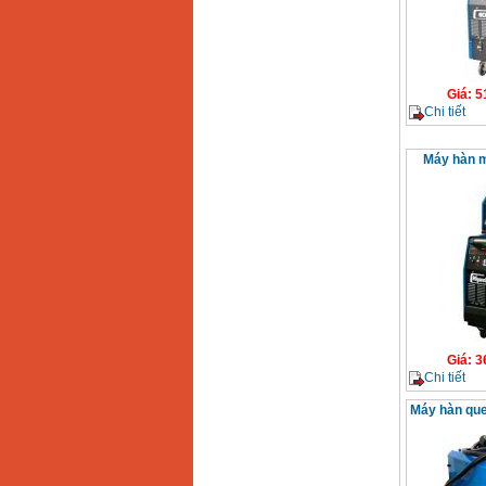
Dây cáp hàn Samwon
Korea
Giá
:
105000
VND
Giá
:
5
Máy hàn que điện tử
Chi tiết
Jasic ZX7 200E
Giá
:
2800000
VND
Máy hàn 
Máy hàn tig que Jasic
tig 200A (W223)
Giá
:
6800000
VND
Giá
:
3
Chi tiết
Máy hàn que