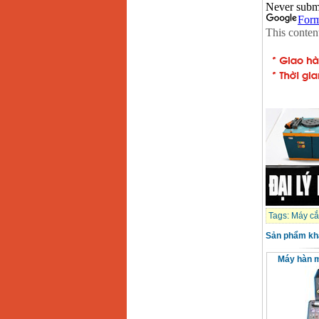
Máy hàn que điện tử
Hồng ký HK 200Z
Giá
:
2770000
VND
Bình khí Co2, chai khí
co2 hàn Mig
Giá
:
1750000
VND
Máy hàn tig nhôm
Hero AFT 300 AC/DC
Giá
:
50500000
VND
Máy hàn que điện tử
KenMax ARC 315
Tags:
Máy cắ
Giá
:
3550000
VND
Sản phẩm kh
Máy hàn 
Máy hàn bấm Hồng
ký HB4KB (4KVA)
Giá
:
14500000
VND