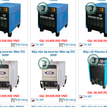
TS400
TS600
TS300
3.500.000
VND
Giá
:
54.800.000
VND
Giá
:
40.500.00
Đặt hàng
Chi tiết
Đặt hàng
Chi tiết
g inverter Wim ITG
Máy hàn tig inverter Wim tig ITG
Máy cắt Plasma 
500P
300P
Giá
:
46.000.00
0.000.000
VND
Giá
:
69.000.000
VND
Chi tiết
Đặt hàng
Chi tiết
Đặt hàng