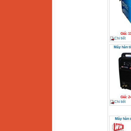
Giá
:
1
Chi tiết
Máy hàn t
Giá
:
2
Chi tiết
Máy hàn 