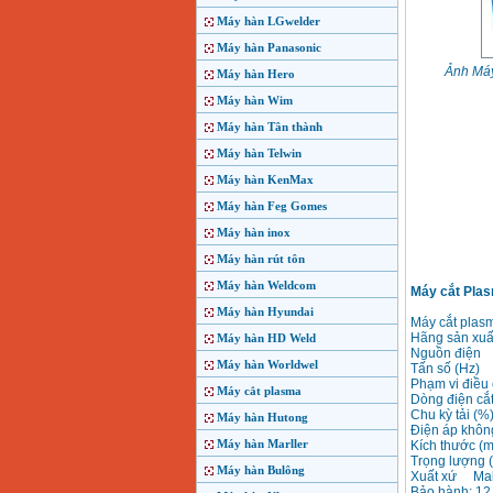
Máy hàn LGwelder
Máy hàn Panasonic
Ảnh Máy
Máy hàn Hero
Máy hàn Wim
Máy hàn Tân thành
Máy hàn Telwin
Máy hàn KenMax
Máy hàn Feg Gomes
Máy hàn inox
Máy hàn rút tôn
Máy hàn Weldcom
Máy cắt Pla
Máy hàn Hyundai
Máy cắt pla
Hãng sản x
Máy hàn HD Weld
Nguồn điện 
Máy hàn Worldwel
Tấn số (Hz)
Phạm vi điều
Máy cắt plasma
Dòng điện cắ
Chu kỳ tải (
Máy hàn Hutong
Điện áp không
Máy hàn Marller
Kích thước 
Trọng lượng
Máy hàn Bulông
Xuất xứ Mal
Bảo hành: 12