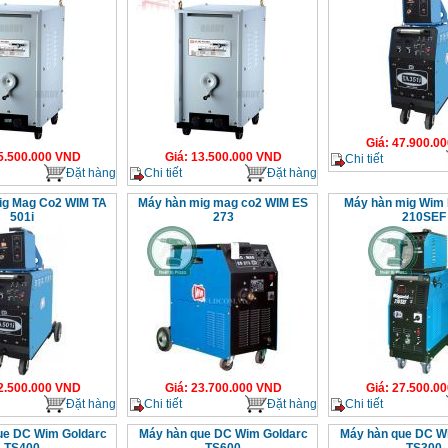
Giá
:
47.900.00
5.500.000
VND
Giá
:
13.500.000
VND
Chi tiết
Đặt hàng
Chi tiết
Đặt hàng
ig Mag Co2 WIM TA
Máy hàn mig mag co2 WIM ES
Máy hàn mig Wi
501i
273
210SEF
2.500.000
VND
Giá
:
23.700.000
VND
Giá
:
27.500.00
Đặt hàng
Chi tiết
Đặt hàng
Chi tiết
ue DC Wim Goldarc
Máy hàn que DC Wim Goldarc
Máy hàn que DC W