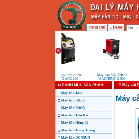
Trang chủ
Liên hệ
Máy hàn que một chiều
Máy hàn Mig Telwin
M
HUTONG ARC 200
MASTERMIG 500
Máy cắt 
DANH MỤC SẢN PHẨM
Máy hàn Jasic
Máy c
Máy hàn Riland
Máy hàn EDON
Máy hàn Tiến Đạt
Máy hàn Hồng ký
Máy hàn Trung Thắng
Máy hàn DONSUN