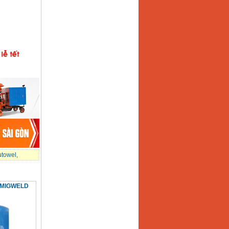
utowel
,
m MIGWELD