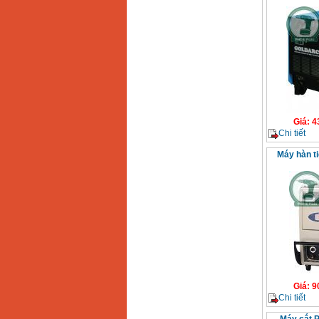
Giá
:
4
Chi tiết
Máy hàn ti
Giá
:
9
Chi tiết