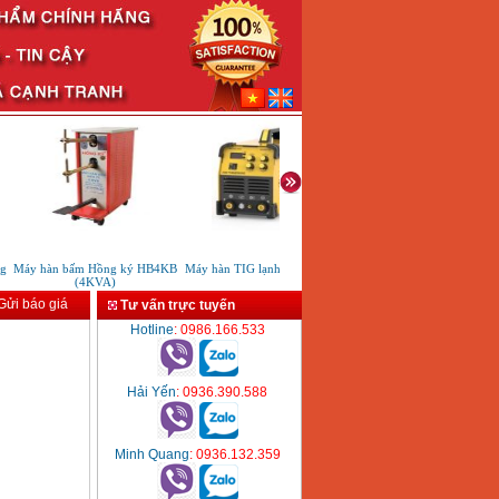
Máy hàn bấm Hồng ký HB4KB
Máy hàn TIG lạnh HKTIG250C
Máy hàn thiếc Hakko FX95
(4KVA)
ửi báo giá
Tư vấn trực tuyến
Hotline
: 0986.166.533
Hải Yến
: 0936.390.588
Minh Quang
: 0936.132.359