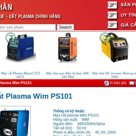
áy cắt Plasma Riland CUT
Máy hàn que điện tử Jasic ARC
Máy hàn DC inverter Hutong tig
60CT
200 R04
200S
Plasma Wim PS101
In báo giá
G
ắt Plasma Wim PS101
Thông số kỹ thuật:
Máy cắt plasma Wim PS101
Hãng sản xuất WIM
Nguồn điện 380V/50Hz/3pha
Tấn số (Hz) 50 Hz
Phạm vi điều chỉnh (A) 40, 65, 100A