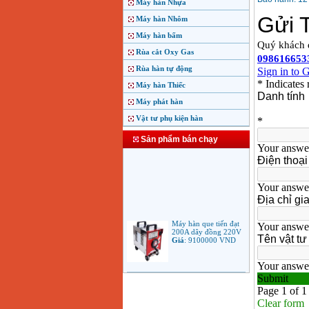
Máy hàn Nhựa
Máy hàn Nhôm
Máy hàn bấm
Rùa cắt Oxy Gas
Rùa hàn tự động
Máy hàn Thiếc
Máy phát hàn
Vật tư phụ kiện hàn
Sản phẩm bán chạy
Máy hàn que tiến đạt
200A dây đồng 220V
Giá
:
9100000
VND
Máy hàn que điện tử
Jasic ARC 200 R04
Giá
:
5100000
VND