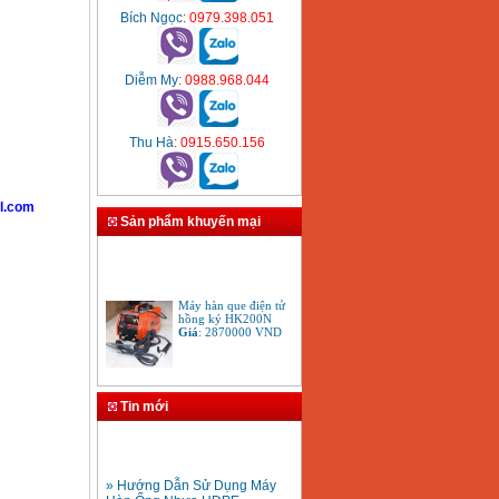
Bích Ngọc
: 0979.398.051
Diễm My
: 0988.968.044
Thu Hà
: 0915.650.156
l.com
Sản phẩm khuyến mại
Máy hàn que điện tử
hồng ký HK200N
Giá
:
2870000
VND
Tay cắt mỏ cắt đèn cắt
gió đá oxy gas
Tin mới
Acetylen
Giá
:
650000
VND
» Hướng Dẫn Sử Dụng Máy
Hàn Ống Nhựa HDPE