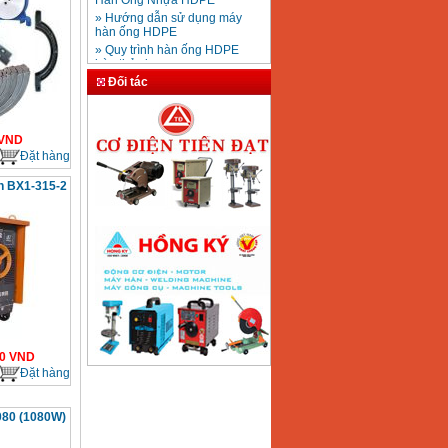
» Hướng dẫn sử dụng máy
hàn ống HDPE
» Quy trình hàn ống HDPE
hàn thủy lực
» Cataloge máy hàn Jasic
Đối tác
chính hãng
» Hướng dẫn sử dụng máy
hàn bấm hàn điểm
» Cách phân biệt máy hàn
VND
Tiến Đạt thật giả
Đặt hàng
» Tháp giải nhiệt Tashin đài
loan
n BX1-315-2
» Quy trình lắp đặt máy hàn
mig co2
» Hướng dẫn sử dụng máy
khoan makita, máy khoan bê
tông
» Hướng dẫn sử dụng máy
khoan Bosch GBH 2-26DFR
0
VND
Đặt hàng
80 (1080W)