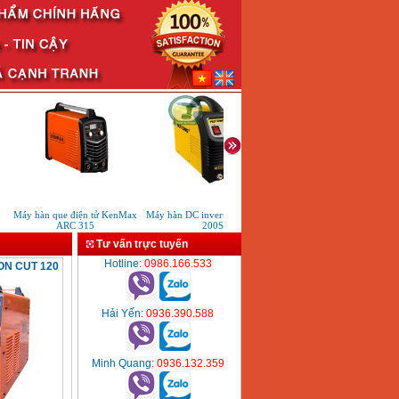
Máy hàn que điện tử KenMax
Máy hàn DC inverter Hutong tig
Máy hàn que điện tử Hồng 
ARC 315
200S
HK200E
Tư vấn trực tuyến
Hotline
: 0986.166.533
ON CUT 120
Hải Yến
: 0936.390.588
Minh Quang
: 0936.132.359