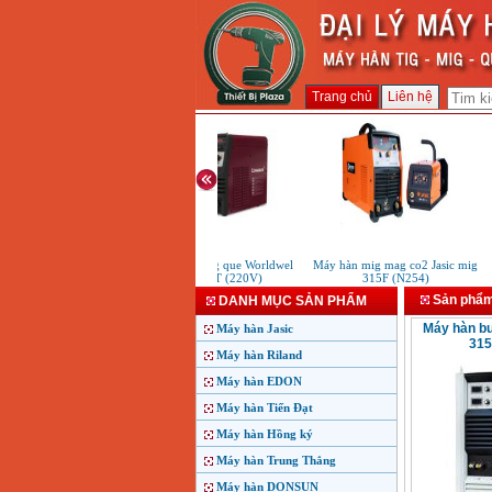
Trang chủ
Liên hệ
Máy hàn tig que Worldwel
Máy hàn mig mag co2 Jasic mig
350LT (220V)
315F (N254)
Sản phẩ
DANH MỤC SẢN PHẨM
Máy hàn bu
Máy hàn Jasic
315
Máy hàn Riland
Máy hàn EDON
Máy hàn Tiến Đạt
Máy hàn Hồng ký
Máy hàn Trung Thắng
Máy hàn DONSUN