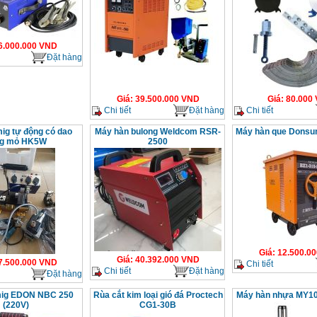
6.000.000
VND
Đặt hàng
Giá
:
39.500.000
VND
Giá
:
80.000
Chi tiết
Đặt hàng
Chi tiết
ig tự động có dao
Máy hàn bulong Weldcom RSR-
Máy hàn que Donsu
g mỏ HK5W
2500
Giá
:
12.500.00
Giá
:
40.392.000
VND
7.500.000
VND
Chi tiết
Chi tiết
Đặt hàng
Đặt hàng
mig EDON NBC 250
Rùa cắt kim loại gió đá Proctech
Máy hàn nhựa MY10
(220V)
CG1-30B