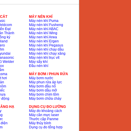
 CẮT
MÁY NÉN KHÍ
sic
Máy nén khí Puma
Weldcom
Máy nén khí Fusheng
ến Đạt
Máy nén khí ABAC
ân Thành
Máy nén khí Wing
ồng ký
Máy nen khí Arwa
iland
Máy nén khí Ergen
ero
Máy nén khí Pegasus
Wim
Máy nén khí chạy dầu
yundai
Máy nén khí chạy xăng
anasonic
Máy nén khí trục vít
G Welder
Máy sấy khí
nox
Đầu nén khí
bấm
lasma
MÁY BƠM / PHUN RỬA
t hơi
Máy bơm nước
hàn
Máy phun rửa áp lực
nhôm
Máy bơm đầu nổ
iếc
Máy bơm dầu mỡ
hựa
Máy bơm chìm tõm
ự động
Máy bơm chữa cháy
 NÂNG HẠ
DỤNG CỤ ĐO LƯỜNG
y
Máy đo khoảng cách
ng
Máy cân mực laser
ực
Thước cặp Panme
 điện
Máy thủy bình
ôm
Dụng cụ đo tổng hợp