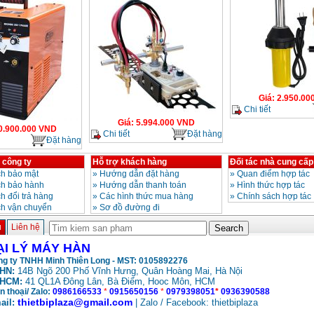
Giá
:
2.950.00
Chi tiết
Giá
:
5.994.000
VND
0.900.000
VND
Chi tiết
Đặt hàng
Đặt hàng
 công ty
Hỗ trợ khách hàng
Đối tác nhà cung cấp
h bảo mật
»
Hướng dẫn đặt hàng
»
Quan điểm hợp tác
ch bảo hành
»
Hướng dẫn thanh toán
»
Hình thức hợp tác
h đổi trả hàng
»
Các hình thức mua hàng
»
Chính sách hợp tác
ch vận chuyển
»
Sơ đồ đường đi
ủ
Liên hệ
ẠI LÝ MÁY HÀN
g ty TNHH Minh Thiên Long - MST: 0105892276
HN:
14B Ngõ 200 Phố Vĩnh Hưng, Quân Hoàng Mai, Hà Nội
HCM:
41 QL1A Đông Lân, Bà Điểm, Hooc Môn, HCM
n thoại/ Zalo:
0986166533
*
0915650156
*
0979398051
*
0936390588
thietbiplaza@gmail.com
ail:
| Zalo / Facebook: thietbiplaza