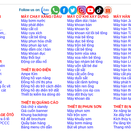
Follow us on
:
N
MÁY CHẠY XĂNG / DẦU
MÁY CƠ KHÍ XÂY DỰNG
MÁY HÀN
Máy bơm nước
Máy đầm dùi / bàn
Máy hàn Ja
Máy phát điện
Máy khoan bàn
Máy hàn 
..
Máy cắt cỏ
Máy khoan từ
Máy hàn Ti
m,..
Máy cưa xích
Máy khoan rút lõi bê tông
Máy hàn T
ông
Máy cắt bê tông
Máy mài bê tông
Máy hàn H
Máy phun hóa chất
Máy đục bê tông
Máy hàn R
Máy phun áp lực
Máy trộn bê tông
Máy hàn H
Máy đầm cóc / bàn
Máy cắt bê tông
Máy hàn 
Máy khoan đục
Máy bơm vũa sika
Máy hàn H
Máy thổi bụi
Máy xoa nền bê tông
Máy hàn P
I
Động cơ đầu nổ
Máy tạo nhám bê tông
Máy hàn L
nén
Máy uốn sắt bẻ đai
Máy hàn I
n
THIÊT BỊ ĐO ĐIỆN
Máy cắt sắt
Máy hàn 
i
Ampe Kìm
Máy cắt uốn ống
Máy cắt p
Đồng hồ vạn năng
Máy duỗi sắt
Máy rùa cắ
t
Đồng hồ chỉ thị pha
Máy cắt rãnh tường
Máy phát 
 ốc vít
Đồng hồ đo trở cách điện
Máy tiện ren ống
Máy hàn 
 cát
Đồng hồ đo điện trở đất
Máy bấm cos ép cos
Máy hàn th
Thiết bị kiểm tra dòng dò
Máy đột thủy lực
Máy hàn n
Máy khoan đá
Rùa hàn t
THIỆT BỊ QUẢNG CÁO
Giá chữ x standy
THIẾT BỊ PHUN SƠN
THIẾT BỊ
Giá cuốn banner
Máy phun sơn
Xe nâng ta
AGE ÔTÔ
Khung backdrop
Nồi trộn sơn
Xe đẩy hà
a ô tô
Kệ để brochure
Máy khuấy sơn
Kích thủy l
ộ PCCC
Quầy bán hàng
Máy bơm màng
Pa lăng tời
Bảng menu chỉ dẫn
Bút vẽ phun sơn
Thang nh