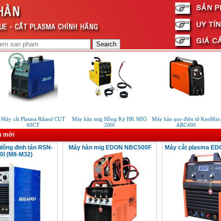
Máy cắt Plasma Riland CUT
Máy hàn mig Hồng Ký HK MIG
Máy hàn que điện tử KenMax
60CT
200I
ARC400
m mới
lông đinh tán RSN-
Máy hàn mig EDON NBC500F
Máy cắt plasma ED
0I (M8-M32)