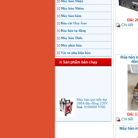
Máy hàn Nhựa
Máy hàn Nhôm
Máy hàn bấm
Giá
:
2
Rùa cắt Oxy Gas
Chi tiết
Rùa hàn tự động
Máy hàn Thiếc
Máy phát hàn
Vật tư phụ kiện hàn
Rùa hàn m
độn
Sản phẩm bán chạy
Máy hàn que tiến đạt
200A dây đồng 220V
Giá
:
9100000
VND
Giá
:
1
Chi tiết
Máy hàn que điện tử
Jasic ARC 200 R04
Máy hàn 
Giá
:
5100000
VND