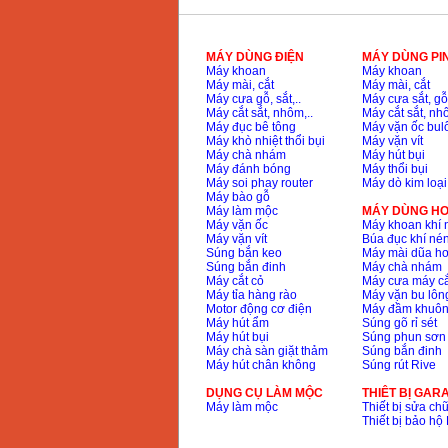
Dây cáp hàn Samwon
Korea
Giá
:
105000
VND
MÁY DÙNG ĐIỆN
MÁY DÙNG PI
Máy khoan
Máy khoan
Máy mài, cắt
Máy mài, cắt
Máy cưa gỗ, sắt,..
Máy cưa sắt, gỗ,
Máy hàn que điện tử
Jasic ZX7 200E
Máy cắt sắt, nhôm,..
Máy cắt sắt, nhô
Giá
:
2800000
VND
Máy đục bê tông
Máy vặn ốc bul
Máy khò nhiệt thổi bụi
Máy vặn vít
Máy chà nhám
Máy hút bụi
Máy đánh bóng
Máy thổi bụi
Máy soi phay router
Máy dò kim loại
Máy hàn tig que Jasic
Máy bào gỗ
tig 200A (W223)
Giá
:
6800000
VND
Máy làm mộc
MÁY DÙNG HƠ
Máy vặn ốc
Máy khoan khí 
Máy vặn vít
Búa đục khí né
Súng bắn keo
Máy mài dũa hơ
Súng bắn đinh
Máy chà nhám
Máy cắt cỏ
Máy cưa máy cắ
Máy tỉa hàng rào
Máy vặn bu lông
Motor động cơ điện
Máy đầm khuôn
Máy hút ẩm
Súng gõ rỉ sét
Máy hút bụi
Súng phun sơn
Máy chà sàn giặt thảm
Súng bắn đinh
Máy hút chân không
Súng rút Rive
DỤNG CỤ LÀM MỘC
THIÊT BỊ GAR
Máy làm mộc
Thiết bị sửa chữ
Thiết bị bảo h