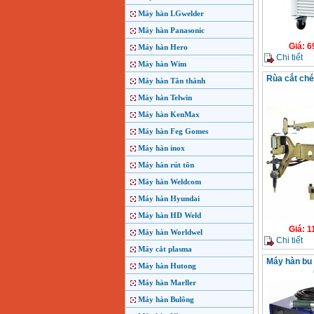
Máy hàn LGwelder
Máy hàn Panasonic
Giá
:
6
Máy hàn Hero
Chi tiết
Máy hàn Wim
Rùa cắt ch
Máy hàn Tân thành
Máy hàn Telwin
Máy hàn KenMax
Máy hàn Feg Gomes
Máy hàn inox
Máy hàn rút tôn
Máy hàn Weldcom
Máy hàn Hyundai
Máy hàn HD Weld
Giá
:
1
Máy hàn Worldwel
Chi tiết
Máy cắt plasma
Máy hàn bu
Máy hàn Hutong
Máy hàn Marller
Máy hàn Bulông