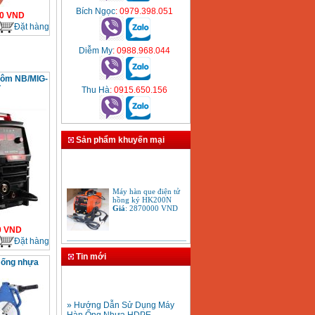
Bích Ngọc
: 0979.398.051
0
VND
Đặt hàng
Diễm My
: 0988.968.044
hôm NB/MIG-
V
Thu Hà
: 0915.650.156
Sản phẩm khuyến mại
Máy hàn que điện tử
hồng ký HK200N
Giá
:
2870000
VND
0
VND
Đặt hàng
Tay cắt mỏ cắt đèn cắt
gió đá oxy gas
Tin mới
 ống nhựa
Acetylen
Giá
:
650000
VND
» Hướng Dẫn Sử Dụng Máy
Hàn Ống Nhựa HDPE