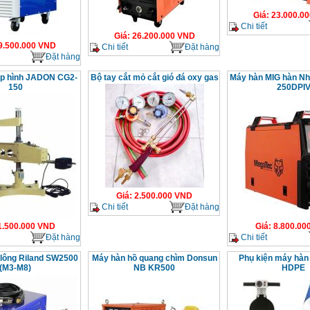
Giá
:
23.000.00
Chi tiết
Giá
:
26.200.000
VND
9.500.000
VND
Chi tiết
Đặt hàng
Đặt hàng
ép hình JADON CG2-
Bộ tay cắt mỏ cắt gió đá oxy gas
Máy hàn MIG hàn N
150
250DPI
Giá
:
2.500.000
VND
Chi tiết
Đặt hàng
1.500.000
VND
Giá
:
8.800.00
Đặt hàng
Chi tiết
 lông Riland SW2500
Máy hàn hồ quang chìm Donsun
Phụ kiện máy hàn
(M3-M8)
NB KR500
HDPE