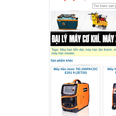
Dây cáp hàn Samwon
Korea
Giá
:
105000
VND
Máy hàn que điện tử
Jasic ZX7 200E
Giá
:
2800000
VND
Máy hàn tig que Jasic
tig 200A (W223)
Tags:
Máy hàn tiến đạt
,
máy hàn tân thành
,
m
Giá
:
6800000
VND
máy hàn mealer
,
Sản phẩm khác
Máy hàn Jasic TIG 200PACDC
Máy h
E201 II (JET20)