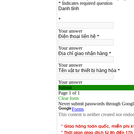
Máy hàn que điện tử
Hồng ký HK 200Z
Giá
:
2770000
VND
Bình khí Co2, chai khí
co2 hàn Mig
Giá
:
1750000
VND
Máy hàn tig nhôm
Hero AFT 300 AC/DC
Giá
:
50500000
VND
Máy hàn que điện tử
KenMax ARC 315
Giá
:
3550000
VND
Máy hàn bấm Hồng
ký HB4KB (4KVA)
Giá
:
14500000
VND