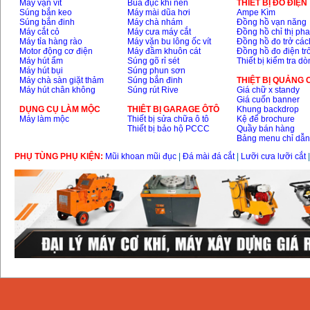
Máy vặn vít
Búa đục khí nén
THIÊT BỊ ĐO ĐIỆN
Súng bắn keo
Máy mài dũa hơi
Ampe Kìm
Súng bắn đinh
Máy chà nhám
Đồng hồ vạn năng
Máy cắt cỏ
Máy cưa máy cắt
Đồng hồ chỉ thị ph
Máy tỉa hàng rào
Máy vặn bu lông ốc vít
Đồng hồ đo trở các
Motor động cơ điện
Máy đầm khuôn cát
Đồng hồ đo điện tr
Máy hút ẩm
Súng gõ rỉ sét
Thiết bị kiểm tra d
Máy hút bụi
Súng phun sơn
Máy chà sàn giặt thảm
Súng bắn đinh
THIỆT BỊ QUẢNG
Máy hút chân không
Súng rút Rive
Giá chữ x standy
Giá cuốn banner
DỤNG CỤ LÀM MỘC
THIÊT BỊ GARAGE ÔTÔ
Khung backdrop
Máy làm mộc
Thiết bị sửa chữa ô tô
Kệ để brochure
Thiết bị bảo hộ PCCC
Quầy bán hàng
Bảng menu chỉ dẫ
PHỤ TÙNG PHỤ KIỆN:
Mũi khoan mũi đục
|
Đá mài đá cắt
|
Lưỡi cưa lưỡi cắt