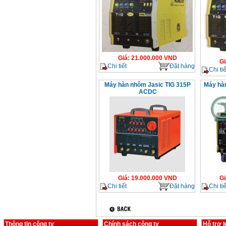
Giá
:
21.000.000
VND
Gi
Chi tiết
Đặt hàng
Chi tiế
Máy hàn nhôm Jasic TIG 315P
Máy hà
ACDC
Giá
:
19.000.000
VND
Gi
Chi tiết
Đặt hàng
Chi tiế
Thông tin công ty
Chính sách công ty
Hỗ trợ 