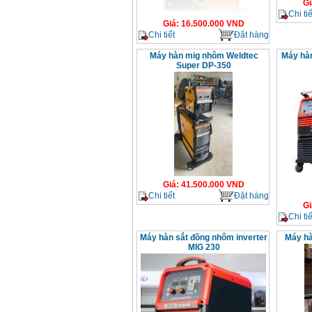
Gi
Chi tiế
Giá
:
16.500.000
VND
Chi tiết
Đặt hàng
Máy hàn mig nhôm Weldtec
Máy hà
Super DP-350
Giá
:
41.500.000
VND
Chi tiết
Đặt hàng
Gi
Chi tiế
Máy hàn sắt đồng nhôm inverter
Máy hà
MIG 230