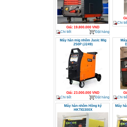
Gi
Chi tiế
Giá
:
19.800.000
VND
Chi tiết
Đặt hàng
Máy hàn mig nhôm Jasic Mig
Máy
250P (J249)
D
Giá
:
23.000.000
VND
Gi
Chi tiết
Đặt hàng
Chi tiế
Máy hàn nhôm Hồng ký
Máy hà
HKTIG300X