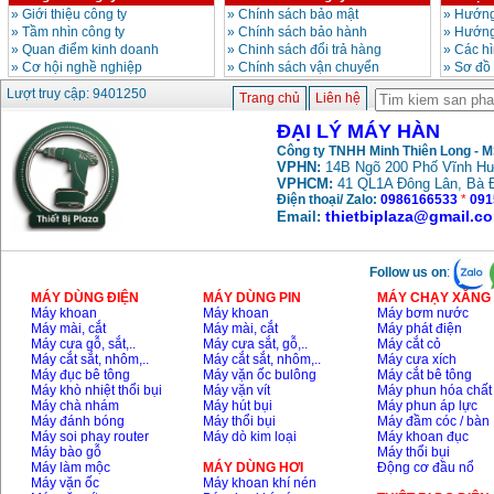
»
Giới thiệu công ty
»
Chính sách bảo mật
»
Hướng
»
Tầm nhìn công ty
»
Chính sách bảo hành
»
Hướng
»
Quan điểm kinh doanh
»
Chinh sách đổi trả hàng
»
Các h
»
Cơ hội nghề nghiệp
»
Chính sách vận chuyển
»
Sơ đồ
Lượt truy cập: 9401250
Trang chủ
Liên hệ
ĐẠI LÝ MÁY HÀN
Công ty TNHH Minh Thiên Long - 
VPHN:
14B Ngõ 200 Phố Vĩnh Hư
VPHCM:
41 QL1A Đông Lân, Bà 
Điện thoại/ Zalo:
0986166533
*
091
thietbiplaza@gmail.c
Email:
Follow us on
:
MÁY DÙNG ĐIỆN
MÁY DÙNG PIN
MÁY CHẠY XĂNG 
Máy khoan
Máy khoan
Máy bơm nước
Máy mài, cắt
Máy mài, cắt
Máy phát điện
Máy cưa gỗ, sắt,..
Máy cưa sắt, gỗ,..
Máy cắt cỏ
Máy cắt sắt, nhôm,..
Máy cắt sắt, nhôm,..
Máy cưa xích
Máy đục bê tông
Máy vặn ốc bulông
Máy cắt bê tông
Máy khò nhiệt thổi bụi
Máy vặn vít
Máy phun hóa chất
Máy chà nhám
Máy hút bụi
Máy phun áp lực
Máy đánh bóng
Máy thổi bụi
Máy đầm cóc / bàn
Máy soi phay router
Máy dò kim loại
Máy khoan đục
Máy bào gỗ
Máy thổi bụi
Máy làm mộc
MÁY DÙNG HƠI
Động cơ đầu nổ
Máy vặn ốc
Máy khoan khí nén