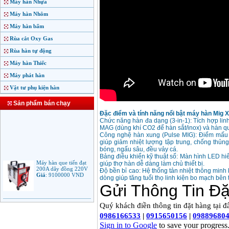
Máy hàn Nhựa
Máy hàn Nhôm
Máy hàn bấm
Rùa cắt Oxy Gas
Rùa hàn tự động
Máy hàn Thiếc
Máy phát hàn
Vật tư phụ kiện hàn
Sản phẩm bán chạy
Đặc điểm và tính năng nổi bật máy hàn Mig
Chức năng hàn đa dạng (3-in-1): Tích hợp lin
MAG (dùng khí CO2 để hàn sắt/inox) và hàn 
Công nghệ hàn xung (Pulse MIG): Điểm mấu 
giúp giảm nhiệt lượng tập trung, chống thủn
bóng, ngấu sâu, đều vảy cá.
Bảng điều khiển kỹ thuật số: Màn hình LED hiể
Máy hàn que tiến đạt
giúp thợ hàn dễ dàng làm chủ thiết bị.
200A dây đồng 220V
Giá
:
9100000
VND
Độ bền bỉ cao: Hệ thống tản nhiệt thông minh 
dòng giúp tăng tuổi thọ linh kiện bo mạch bên 
Máy hàn que điện tử
Jasic ARC 200 R04
Giá
:
5100000
VND