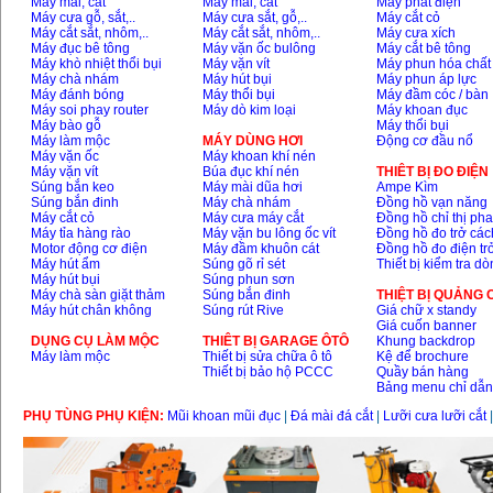
Máy mài, cắt
Máy mài, cắt
Máy phát điện
Máy cưa gỗ, sắt,..
Máy cưa sắt, gỗ,..
Máy cắt cỏ
Máy cắt sắt, nhôm,..
Máy cắt sắt, nhôm,..
Máy cưa xích
Máy đục bê tông
Máy vặn ốc bulông
Máy cắt bê tông
Máy khò nhiệt thổi bụi
Máy vặn vít
Máy phun hóa chất
Máy chà nhám
Máy hút bụi
Máy phun áp lực
Máy đánh bóng
Máy thổi bụi
Máy đầm cóc / bàn
Máy soi phay router
Máy dò kim loại
Máy khoan đục
Máy bào gỗ
Máy thổi bụi
Máy làm mộc
MÁY DÙNG HƠI
Động cơ đầu nổ
Máy vặn ốc
Máy khoan khí nén
Máy vặn vít
Búa đục khí nén
THIÊT BỊ ĐO ĐIỆN
Súng bắn keo
Máy mài dũa hơi
Ampe Kìm
Súng bắn đinh
Máy chà nhám
Đồng hồ vạn năng
Máy cắt cỏ
Máy cưa máy cắt
Đồng hồ chỉ thị ph
Máy tỉa hàng rào
Máy vặn bu lông ốc vít
Đồng hồ đo trở các
Motor động cơ điện
Máy đầm khuôn cát
Đồng hồ đo điện tr
Máy hút ẩm
Súng gõ rỉ sét
Thiết bị kiểm tra d
Máy hút bụi
Súng phun sơn
Máy chà sàn giặt thảm
Súng bắn đinh
THIỆT BỊ QUẢNG
Máy hút chân không
Súng rút Rive
Giá chữ x standy
Giá cuốn banner
DỤNG CỤ LÀM MỘC
THIÊT BỊ GARAGE ÔTÔ
Khung backdrop
Máy làm mộc
Thiết bị sửa chữa ô tô
Kệ để brochure
Thiết bị bảo hộ PCCC
Quầy bán hàng
Bảng menu chỉ dẫ
PHỤ TÙNG PHỤ KIỆN:
Mũi khoan mũi đục
|
Đá mài đá cắt
|
Lưỡi cưa lưỡi cắt