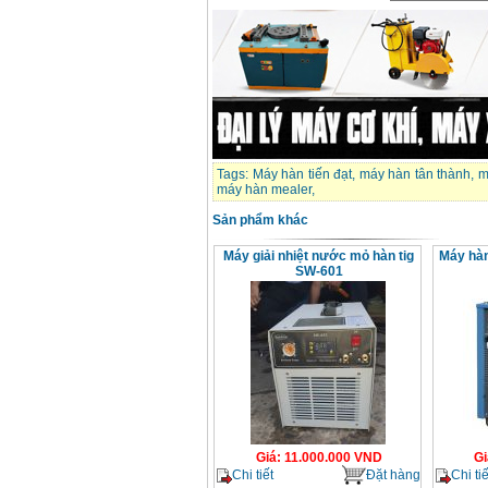
Tags:
Máy hàn tiến đạt
,
máy hàn tân thành
,
m
máy hàn mealer
,
Sản phẩm khác
Máy giải nhiệt nước mỏ hàn tig
Máy hàn
SW-601
Giá
:
11.000.000
VND
Gi
Chi tiết
Đặt hàng
Chi tiế