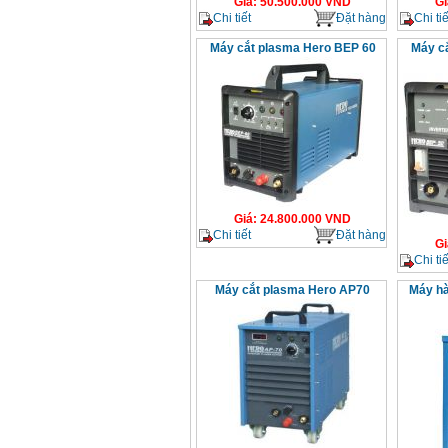
Giá
:
50.500.000
VND
Gi
Chi tiết
Đặt hàng
Chi tiế
Máy cắt plasma Hero BEP 60
Máy c
Giá
:
24.800.000
VND
Chi tiết
Đặt hàng
Gi
Chi tiế
Máy cắt plasma Hero AP70
Máy hà