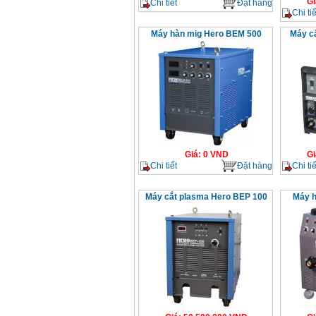
Gi
Chi tiết
Đặt hàng
Chi tiế
Máy hàn mig Hero BEM 500
Máy c
Giá
:
0
VND
Gi
Chi tiết
Đặt hàng
Chi tiế
Máy cắt plasma Hero BEP 100
Máy h