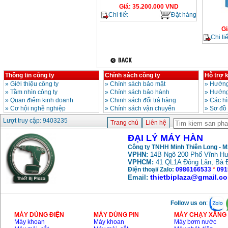
Giá
:
35.200.000
VND
Chi tiết
Đặt hàng
Gi
Chi tiế
Thông tin công ty
Chính sách công ty
Hỗ trợ 
»
Giới thiệu công ty
»
Chính sách bảo mật
»
Hướng
»
Tầm nhìn công ty
»
Chính sách bảo hành
»
Hướng
»
Quan điểm kinh doanh
»
Chinh sách đổi trả hàng
»
Các h
»
Cơ hội nghề nghiệp
»
Chính sách vận chuyển
»
Sơ đồ
Lượt truy cập: 9403235
Trang chủ
Liên hệ
ĐẠI LÝ MÁY HÀN
Công ty TNHH Minh Thiên Long - 
VPHN:
14B Ngõ 200 Phố Vĩnh Hư
VPHCM:
41 QL1A Đông Lân, Bà 
Điện thoại/ Zalo:
0986166533
*
091
thietbiplaza@gmail.c
Email:
Follow us on
:
MÁY DÙNG ĐIỆN
MÁY DÙNG PIN
MÁY CHẠY XĂNG 
Máy khoan
Máy khoan
Máy bơm nước