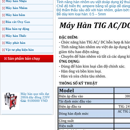
Máy hàn Nhựa
Tính năng hàn nhôm ưu việt doáp dụng kỹ thuậ
Chế độ hiển thị ̣ ampere bằng số giúp dễ dàn
Máy hàn Nhôm
Độ̣ thẩm thấu sâu đối với hàn nhôm, giảm bớt 
Bề dày kim loại hàn: 0.5 – 5mm
Máy hàn bấm
Rùa cắt Oxy Gas
Rùa hàn tự động
Máy hàn Thiếc
Máy phát hàn
Vật tư phụ kiện hàn
Sản phẩm bán chạy
Máy hàn que tiến đạt
200A dây đồng 220V
Giá
:
9100000
VND
Máy hàn que điện tử
Jasic ARC 200 R04
Giá
:
5100000
VND