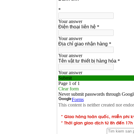
Dây cáp hàn Samwon
Korea
Giá
:
105000
VND
Máy hàn que điện tử
Jasic ZX7 200E
Giá
:
2800000
VND
Máy hàn tig que Jasic
tig 200A (W223)
Giá
:
6800000
VND