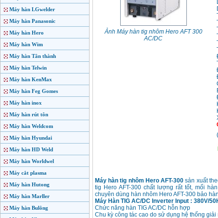
Máy hàn LGwelder
Máy hàn Panasonic
Ảnh Máy hàn tig nhôm Hero AFT 300
Máy hàn Hero
AC/DC
Máy hàn Wim
Máy hàn Tân thành
Máy hàn Telwin
Máy hàn KenMax
Máy hàn Feg Gomes
Máy hàn inox
Máy hàn rút tôn
Máy hàn Weldcom
Máy hàn Hyundai
Máy hàn HD Weld
Máy hàn Worldwel
Máy cắt plasma
Máy hàn tig nhôm Hero AFT-300
sản xuất the
Máy hàn Hutong
tig Hero AFT-300 chất lượng rất tốt, mối hà
chuyên dùng hàn nhôm Hero AFT-300 bảo hành
Máy hàn Marller
Máy Hàn TIG AC/DC Inverter Input : 380V/50
Chức năng hàn TIG AC/DC hỗn hợp
Máy hàn Bulông
Chu kỳ công tác cao do sử dụng hệ thống giải 