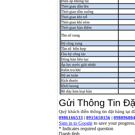
Máy hàn que điện tử
Hồng ký HK 200Z
Giá
:
2770000
VND
Bình khí Co2, chai khí
co2 hàn Mig
Giá
:
1750000
VND
Máy hàn tig nhôm
Hero AFT 300 AC/DC
Giá
:
50500000
VND
Máy hàn que điện tử
KenMax ARC 315
Giá
:
3550000
VND
Máy hàn bấm Hồng
ký HB4KB (4KVA)
Giá
:
14500000
VND