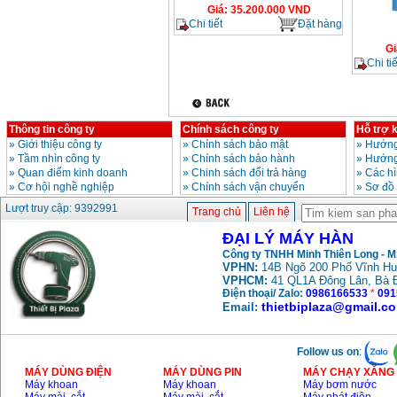
Giá
:
35.200.000
VND
Chi tiết
Đặt hàng
Gi
Chi tiế
Thông tin công ty
Chính sách công ty
Hỗ trợ 
»
Giới thiệu công ty
»
Chính sách bảo mật
»
Hướng
»
Tầm nhìn công ty
»
Chính sách bảo hành
»
Hướng
»
Quan điểm kinh doanh
»
Chinh sách đổi trả hàng
»
Các h
»
Cơ hội nghề nghiệp
»
Chính sách vận chuyển
»
Sơ đồ
Lượt truy cập: 9392991
Trang chủ
Liên hệ
ĐẠI LÝ MÁY HÀN
Công ty TNHH Minh Thiên Long - 
VPHN:
14B Ngõ 200 Phố Vĩnh Hư
VPHCM:
41 QL1A Đông Lân, Bà 
Điện thoại/ Zalo:
0986166533
*
091
thietbiplaza@gmail.c
Email:
Follow us on
:
MÁY DÙNG ĐIỆN
MÁY DÙNG PIN
MÁY CHẠY XĂNG 
Máy khoan
Máy khoan
Máy bơm nước