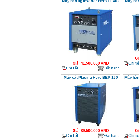
Máy hàn tig inverter Hero FT 402
Máy hàn
Gi
Chi tiế
Giá
:
41.500.000
VND
Chi tiết
Đặt hàng
Máy cắt Plasma Hero BEP-160
Máy hàn 
Giá
:
89.500.000
VND
Gi
Chi tiết
Đặt hàng
Chi tiế