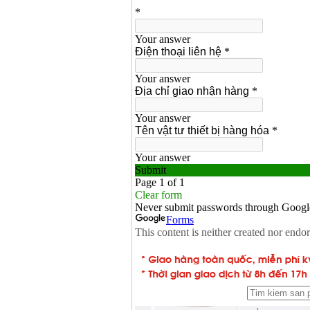
Máy hàn que điện tử
Hồng ký HK 200Z
Giá
:
2770000
VND
Bình khí Co2, chai khí
co2 hàn Mig
Giá
:
1750000
VND
Máy hàn tig nhôm
Hero AFT 300 AC/DC
Giá
:
50500000
VND
Máy hàn que điện tử
KenMax ARC 315
Giá
:
3550000
VND
Máy hàn bấm Hồng
ký HB4KB (4KVA)
Giá
:
14500000
VND