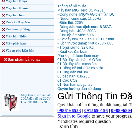
Máy hàn Nhựa
Thông số kỹ thuật
Máy hàn Nhôm
Máy hàn MIG Hero BCM-201
- Công nghệ: MIG/MAG biến tần DC
Máy hàn bấm
- Nguồn cung cấp: 1f, 50Hz
Rùa cắt Oxy Gas
- Điện thế: 220V
- Dòng đầu vào định mức: 8.3KVA
Rùa hàn tự động
- Dòng hàn: 40A ~ 200A
- Chu kỳ làm việc: 60%
Máy hàn Thiếc
- Cỡ dây kim loại đắp: 0.8~1.0 f mm
- Kích thước (mm): 440 x 753 x 685
Máy phát hàn
- Trọng lượng: 32.0 Kg
Vật tư phụ kiện hàn
- Xuất xứ: Đài Loan
Phụ kiện đi kèm theo máy
Sản phẩm bán chạy
01 Bộ dây cần hàn MIG 3m
01 Bộ dây kềm mass 3m
01 Đồng hồ khí CO2 có sưởi
01 Ống dẫn khí 3m
03 béc hàn :0.8-25L
01 Cảo CO2
01 Nón hàn & bao tay
Quyển hướng dẫn sử dụng
Máy hàn que tiến đạt
200A dây đồng 220V
Giá
:
9100000
VND
Máy hàn que điện tử
Jasic ARC 200 R04
Giá
:
5100000
VND