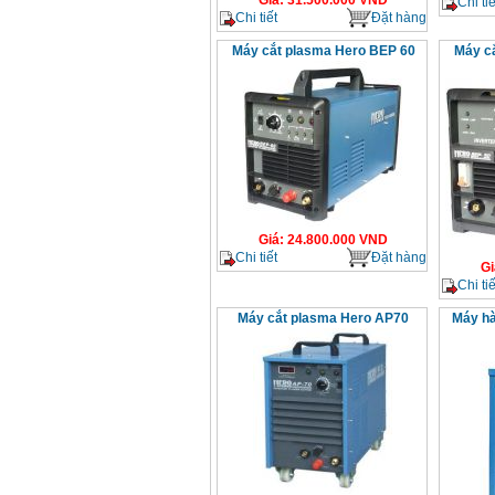
Giá
:
31.500.000
VND
Chi tiế
Chi tiết
Đặt hàng
Máy cắt plasma Hero BEP 60
Máy c
Giá
:
24.800.000
VND
Chi tiết
Đặt hàng
Gi
Chi tiế
Máy cắt plasma Hero AP70
Máy hà