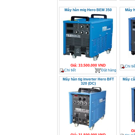
Máy hàn mig Hero BEM 350
Máy h
Giá
:
33.500.000
VND
Chi tiế
Chi tiết
Đặt hàng
Máy hàn tig inverter Hero BFT
Máy cắ
320 (DC)
Gi