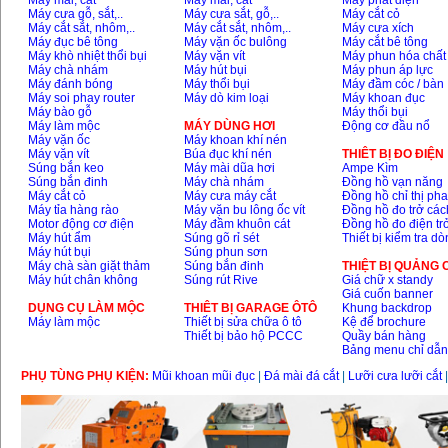
Máy mài, cắt
Máy mài, cắt
Máy phát điện
Máy cưa gỗ, sắt,..
Máy cưa sắt, gỗ,..
Máy cắt cỏ
Máy cắt sắt, nhôm,..
Máy cắt sắt, nhôm,..
Máy cưa xích
Máy đục bê tông
Máy vặn ốc bulông
Máy cắt bê tông
Máy khò nhiệt thổi bụi
Máy vặn vít
Máy phun hóa chất
Máy chà nhám
Máy hút bụi
Máy phun áp lực
Máy đánh bóng
Máy thổi bụi
Máy đầm cóc / bàn
Máy soi phay router
Máy dò kim loại
Máy khoan đục
Máy bào gỗ
Máy thổi bụi
Máy làm mộc
MÁY DÙNG HƠI
Động cơ đầu nổ
Máy vặn ốc
Máy khoan khí nén
Máy vặn vít
Búa đục khí nén
THIÊT BỊ ĐO ĐIỆN
Súng bắn keo
Máy mài dũa hơi
Ampe Kìm
Súng bắn đinh
Máy chà nhám
Đồng hồ vạn năng
Máy cắt cỏ
Máy cưa máy cắt
Đồng hồ chỉ thị ph
Máy tỉa hàng rào
Máy vặn bu lông ốc vít
Đồng hồ đo trở các
Motor động cơ điện
Máy đầm khuôn cát
Đồng hồ đo điện tr
Máy hút ẩm
Súng gõ rỉ sét
Thiết bị kiểm tra d
Máy hút bụi
Súng phun sơn
Máy chà sàn giặt thảm
Súng bắn đinh
THIỆT BỊ QUẢNG
Máy hút chân không
Súng rút Rive
Giá chữ x standy
Giá cuốn banner
DỤNG CỤ LÀM MỘC
THIÊT BỊ GARAGE ÔTÔ
Khung backdrop
Máy làm mộc
Thiết bị sửa chữa ô tô
Kệ để brochure
Thiết bị bảo hộ PCCC
Quầy bán hàng
Bảng menu chỉ dẫ
PHỤ TÙNG PHỤ KIỆN:
Mũi khoan mũi đục
|
Đá mài đá cắt
|
Lưỡi cưa lưỡi cắt