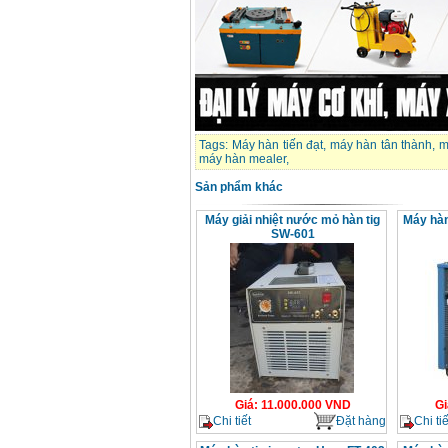
Dây cáp hàn Samwon
Korea
Giá
:
105000
VND
Máy hàn que điện tử
Jasic ZX7 200E
Giá
:
2800000
VND
Tags:
Máy hàn tiến đạt
,
máy hàn tân thành
,
m
máy hàn mealer
,
Máy hàn tig que Jasic
Sản phẩm khác
tig 200A (W223)
Giá
:
6800000
VND
Máy giải nhiệt nước mỏ hàn tig
Máy hàn
SW-601
Giá
:
11.000.000
VND
Gi
Chi tiết
Đặt hàng
Chi tiế