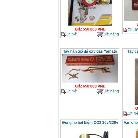
Giá
:
550.000
VND
Chi tiế
Chi tiết
Đặt hàng
Tay hàn gió đá oxy gas Yamato
Tay c
Giá
:
650.000
VND
Chi tiết
Đặt hàng
G
Chi tiế
Đồng hồ tiết kiệm CO2 36v/220v
Van chố