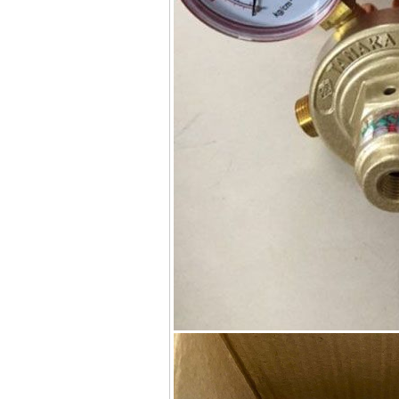
Máy hàn que điện tử
Hồng ký HK 200Z
Giá
:
2770000
VND
Bình khí Co2, chai khí
co2 hàn Mig
Giá
:
1750000
VND
Máy hàn tig nhôm
Hero AFT 300 AC/DC
Giá
:
50500000
VND
Máy hàn que điện tử
KenMax ARC 315
Giá
:
3550000
VND
Máy hàn bấm Hồng
ký HB4KB (4KVA)
Giá
:
14500000
VND
Dây cáp hàn Samwon