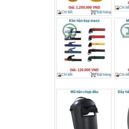
Chi tiế
Giá
:
1.250.000
VND
Chi tiết
Đặt hàng
Kìm hàn kẹp mass
M
Giá
:
120.000
VND
Chi tiết
Đặt hàng
Chi tiế
Mũ hàn chụp đầu
Dây hà