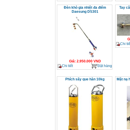
Đèn khò gia nhiệt đa điểm
Tay că
Daesung DS301
G
Chi tiế
Giá
:
2.950.000
VND
Chi tiết
Đặt hàng
Phích sấy que hàn 10kg
Mặt nạ 