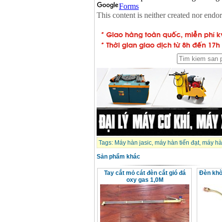
Tags:
Máy hàn jasic
,
máy hàn tiến đạt
,
máy hà
Sản phẩm khác
Tay cắt mỏ cát đèn cắt gió đá
Đèn khò
oxy gas 1,0M