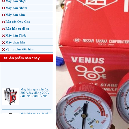
Máy hàn Nhựa
Máy hàn Nhôm
Máy hàn bấm
Rùa cắt Oxy Gas
Rùa hàn tự động
Máy hàn Thiếc
Máy phát hàn
Vật tư phụ kiện hàn
Sản phẩm bán chạy
Máy hàn que tiến đạt
200A dây đồng 220V
Giá
:
9100000
VND
Máy hàn que điện tử
Jasic ARC 200 R04
Giá
:
5100000
VND