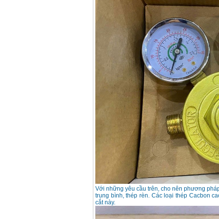
Korea
Giá
:
105000
VND
Máy hàn que điện tử
Jasic ZX7 200E
Giá
:
2800000
VND
Máy hàn tig que Jasic
tig 200A (W223)
Giá
:
6800000
VND
Với những yêu cầu trên, cho nên phương pháp
trung bình, thép rèn. Các loại thép Cacbon
cắt này.