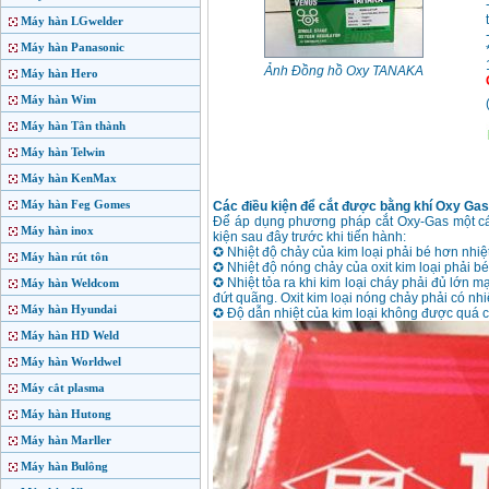
Máy hàn LGwelder
Máy hàn Panasonic
Ảnh Đồng hồ Oxy TANAKA
Máy hàn Hero
Máy hàn Wim
Máy hàn Tân thành
Máy hàn Telwin
Máy hàn KenMax
Máy hàn Feg Gomes
Các điều kiện để cắt được bằng khí Oxy Gas
Để áp dụng phương pháp cắt Oxy-Gas một các
Máy hàn inox
kiện sau đây trước khi tiến hành:
✪ Nhiệt độ chảy của kim loại phải bé hơn nhiệ
Máy hàn rút tôn
✪ Nhiệt độ nóng chảy của oxit kim loại phải b
✪ Nhiệt tỏa ra khi kim loại cháy phải đủ lớn 
Máy hàn Weldcom
đứt quãng. Oxit kim loại nóng chảy phải có nhi
Máy hàn Hyundai
✪ Độ dẫn nhiệt của kim loại không được quá c
Máy hàn HD Weld
Máy hàn Worldwel
Máy cắt plasma
Máy hàn Hutong
Máy hàn Marller
Máy hàn Bulông