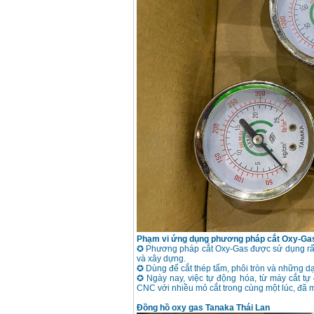
Phạm vi ứng dụng phương pháp cắt Oxy-Ga
✪ Phương pháp cắt Oxy-Gas được sử dụng rất 
và xây dựng.
✪ Dùng để cắt thép tấm, phôi tròn và những d
✪ Ngày nay, việc tự động hóa, từ máy cắt tự
CNC với nhiều mỏ cắt trong cùng một lúc, đã m
Đồng hồ oxy gas Tanaka Thái Lan