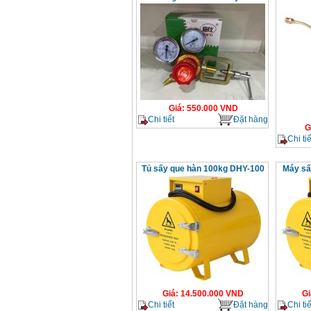
Giá
:
550.000
VND
Chi tiết
Đặt hàng
G
Chi tiế
Tủ sấy que hàn 100kg DHY-100
Máy sấ
Giá
:
14.500.000
VND
Gi
Chi tiết
Đặt hàng
Chi tiế