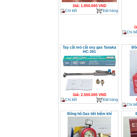
Giá
:
1.950.000
VND
Chi tiết
Đặt hàng
G
Chi tiế
Tay cắt mỏ cắt oxy gas Tanaka
Đồ
HC-391
Giá
:
2.500.000
VND
Chi tiết
Đặt hàng
Chi tiế
Đồng hồ Gas tiết kiệm khí