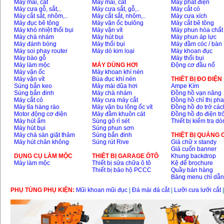
Máy mài, cắt
Máy mài, cắt
Máy phát điện
Máy cưa gỗ, sắt,..
Máy cưa sắt, gỗ,..
Máy cắt cỏ
Máy cắt sắt, nhôm,..
Máy cắt sắt, nhôm,..
Máy cưa xích
Máy đục bê tông
Máy vặn ốc bulông
Máy cắt bê tông
Máy khò nhiệt thổi bụi
Máy vặn vít
Máy phun hóa chất
Máy chà nhám
Máy hút bụi
Máy phun áp lực
Máy đánh bóng
Máy thổi bụi
Máy đầm cóc / bàn
Máy soi phay router
Máy dò kim loại
Máy khoan đục
Máy bào gỗ
Máy thổi bụi
Máy làm mộc
MÁY DÙNG HƠI
Động cơ đầu nổ
Máy vặn ốc
Máy khoan khí nén
Máy vặn vít
Búa đục khí nén
THIÊT BỊ ĐO ĐIỆN
Súng bắn keo
Máy mài dũa hơi
Ampe Kìm
Súng bắn đinh
Máy chà nhám
Đồng hồ vạn năng
Máy cắt cỏ
Máy cưa máy cắt
Đồng hồ chỉ thị ph
Máy tỉa hàng rào
Máy vặn bu lông ốc vít
Đồng hồ đo trở các
Motor động cơ điện
Máy đầm khuôn cát
Đồng hồ đo điện tr
Máy hút ẩm
Súng gõ rỉ sét
Thiết bị kiểm tra d
Máy hút bụi
Súng phun sơn
Máy chà sàn giặt thảm
Súng bắn đinh
THIỆT BỊ QUẢNG
Máy hút chân không
Súng rút Rive
Giá chữ x standy
Giá cuốn banner
DỤNG CỤ LÀM MỘC
THIÊT BỊ GARAGE ÔTÔ
Khung backdrop
Máy làm mộc
Thiết bị sửa chữa ô tô
Kệ để brochure
Thiết bị bảo hộ PCCC
Quầy bán hàng
Bảng menu chỉ dẫ
PHỤ TÙNG PHỤ KIỆN:
Mũi khoan mũi đục
|
Đá mài đá cắt
|
Lưỡi cưa lưỡi cắt