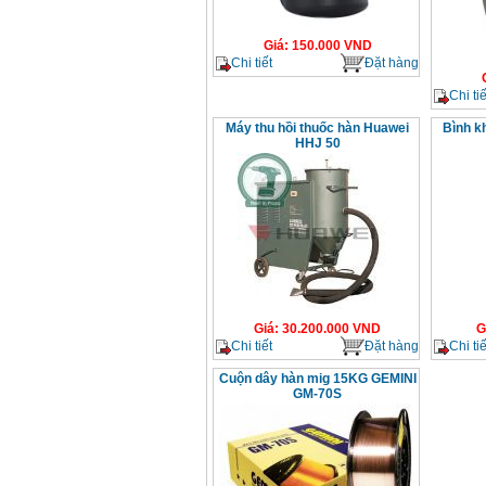
Giá
:
150.000
VND
Chi tiết
Đặt hàng
Chi tiế
Máy thu hồi thuốc hàn Huawei
Bình kh
HHJ 50
Giá
:
30.200.000
VND
G
Chi tiết
Đặt hàng
Chi tiế
Cuộn dây hàn mig 15KG GEMINI
GM-70S