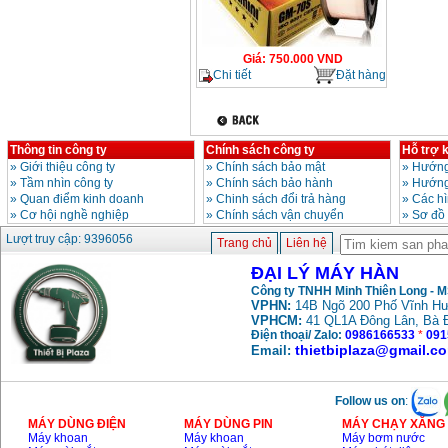
Giá
:
750.000
VND
Chi tiết
Đặt hàng
Thông tin công ty
Chính sách công ty
Hỗ trợ 
»
Giới thiệu công ty
»
Chính sách bảo mật
»
Hướng
»
Tầm nhìn công ty
»
Chính sách bảo hành
»
Hướng
»
Quan điểm kinh doanh
»
Chinh sách đổi trả hàng
»
Các h
»
Cơ hội nghề nghiệp
»
Chính sách vận chuyển
»
Sơ đồ
Lượt truy cập: 9396056
Trang chủ
Liên hệ
ĐẠI LÝ MÁY HÀN
Công ty TNHH Minh Thiên Long - 
VPHN:
14B Ngõ 200 Phố Vĩnh Hư
VPHCM:
41 QL1A Đông Lân, Bà 
Điện thoại/ Zalo:
0986166533
*
091
thietbiplaza@gmail.c
Email:
Follow us on
:
MÁY DÙNG ĐIỆN
MÁY DÙNG PIN
MÁY CHẠY XĂNG 
Máy khoan
Máy khoan
Máy bơm nước