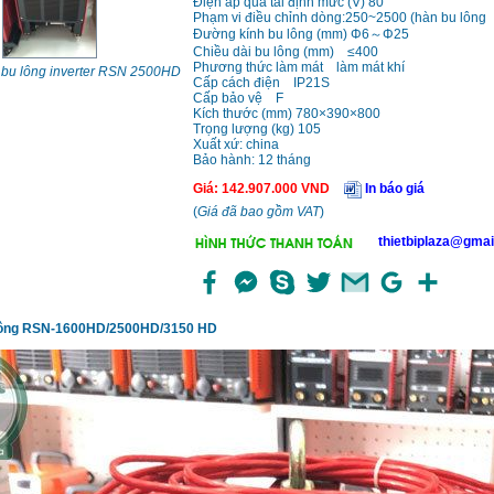
Điện áp quá tải định mức (V) 80
Phạm vi điều chỉnh dòng:250~2500 (hàn bu lông
Đường kính bu lông (mm) Φ6～Φ25
Chiều dài bu lông (mm) ≤400
Phương thức làm mát làm mát khí
bu lông inverter RSN 2500HD
Cấp cách điện IP21S
Cấp bảo vệ F
Kích thước (mm) 780×390×800
Trọng lượng (kg) 105
Xuất xứ: china
Bảo hành: 12 tháng
Giá
:
142.907.000
VND
In báo giá
(
Giá đã bao gồm VAT
)
thietbiplaza@gmai
lông RSN-1600HD/2500HD/3150 HD