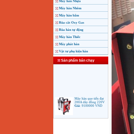
Máy hàn Nhựa
Máy hàn Nhôm
Máy hàn bấm
Rùa cắt Oxy Gas
Rùa hàn tự động
Máy hàn Thiếc
Máy phát hàn
Vật tư phụ kiện hàn
Sản phẩm bán chạy
Máy hàn que tiến đạt
200A dây đồng 220V
Giá
:
9100000
VND
Máy hàn que điện tử
Jasic ARC 200 R04
Giá
:
5100000
VND