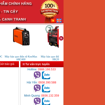
Máy hàn que điện tử KenMax
Máy hàn que điện tử Hồng ký
Máy hàn tig que Worldwel
ARC400
HK200E
350LT (220V)
ửi báo giá
Tư vấn trực tuyến
Hotline
: 0986.166.533
Hải Yến
: 0936.390.588
Minh Quang
: 0936.132.359