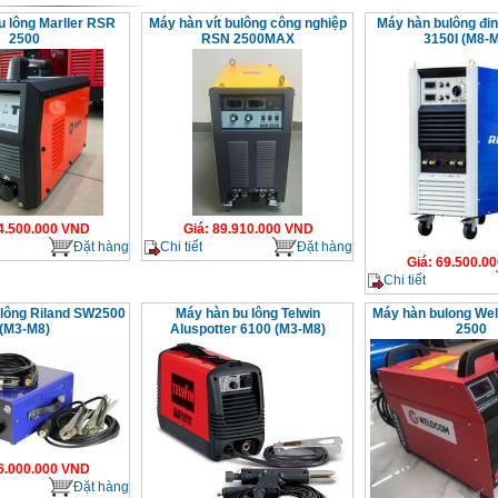
u lông Marller RSR
Máy hàn vít bulông công nghiệp
Máy hàn bulông đi
2500
RSN 2500MAX
3150I (M8-
4.500.000
VND
Giá
:
89.910.000
VND
Đặt hàng
Chi tiết
Đặt hàng
Giá
:
69.500.00
Chi tiết
 lông Riland SW2500
Máy hàn bu lông Telwin
Máy hàn bulong We
(M3-M8)
Aluspotter 6100 (M3-M8)
2500
6.000.000
VND
Đặt hàng