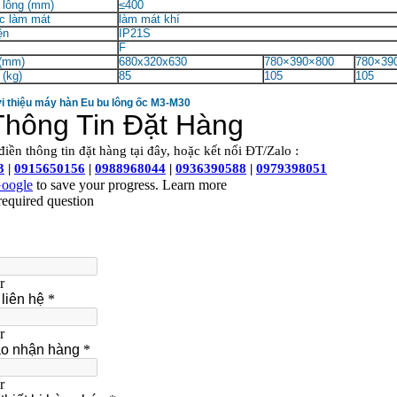
 lông (mm)
≤400
c làm mát
làm mát khí
ện
IP21S
F
 (mm)
680x320x630
780×390×800
780×39
(kg)
85
105
105
ới thiệu máy hàn Eu bu lông ốc M3-M30