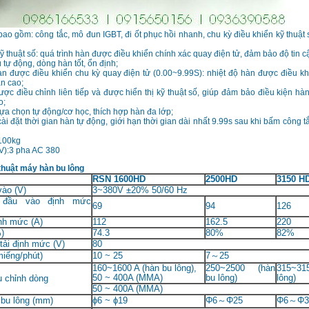
ao gồm: công tắc, mô đun IGBT, đi ốt phục hồi nhanh, chu kỳ điều khiển kỹ thuật 
kỹ thuật số: quá trình hàn được điều khiển chính xác quay điện tử, đảm bảo độ tin c
 tự động, dòng hàn tốt, ổn định;
àn được điều khiển chu kỳ quay điện tử (0.00~9.99S): nhiệt độ hàn được điều kh
n cao;
ợc điều chỉnh liên tiếp và được hiển thị kỹ thuật số, giúp đảm bảo điều kiện hàn
o;
ựa chọn tự động/cơ học, thích hợp hàn đa lớp;
ài đặt thời gian hàn tự động, giới hạn thời gian dài nhất 9.99s sau khi bấm công t
100kg
V):3 pha AC 380
thuật máy hàn bu lông
RSN 1600HD
2500HD
3150 H
vào (V)
3~380V ±20% 50/60 Hz
 đầu vào định mức
69
94
126
nh mức (A)
112
162.5
220
)
74.3
80%
82%
tải định mức (V)
80
miếng/phút)
10 ~ 25
7
～
25
160~1600 A (hàn bu lông),
250~2500 (hàn
315~31
50 ~ 400A (MMA)
bu lông)
lông)
u chỉnh dòng
50 ~ 400A (MMA)
bu lông (mm)
ɸ6 ~ ɸ19
Φ6
～
Φ25
Φ6
～
Φ3