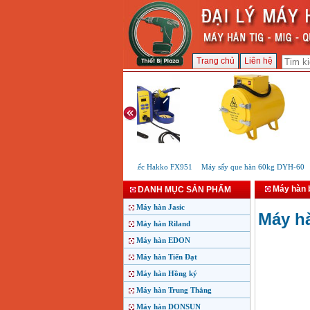
Trang chủ
Liên hệ
Máy hàn thiếc Hakko FX951
Máy sấy que hàn 60kg DYH-60
M
Máy hàn 
DANH MỤC SẢN PHẨM
Máy hàn Jasic
Máy hà
Máy hàn Riland
Máy hàn EDON
Máy hàn Tiến Đạt
Máy hàn Hồng ký
Máy hàn Trung Thắng
Máy hàn DONSUN