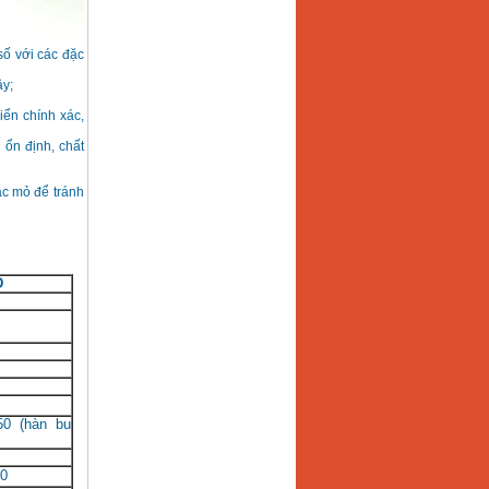
số với các đặc
ậy;
iển chính xác,
 ổn định, chất
ắc mỏ để tránh
D
50 (hàn bu
0