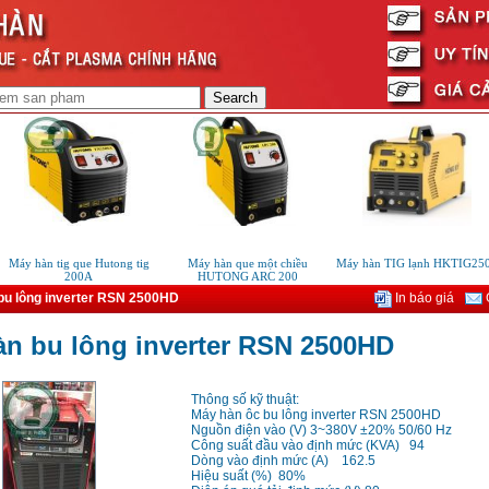
áy hàn tig que Hutong tig
Máy hàn que một chiều
Máy hàn TIG lạnh HKTIG250C
200A
HUTONG ARC 200
bu lông inverter RSN 2500HD
In báo giá
G
n bu lông inverter RSN 2500HD
Thông số kỹ thuật:
Máy hàn ôc bu lông inverter RSN 2500HD
Nguồn điện vào (V) 3~380V ±20% 50/60 Hz
Công suất đầu vào định mức (KVA) 94
Dòng vào định mức (A) 162.5
Hiệu suất (%) 80%