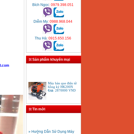
Bích Ngọc
: 0979.398.051
Diễm My
: 0988.968.044
Thu Hà
: 0915.650.156
Sản phẩm khuyến mại
l.com
Máy hàn que điện tử
hồng ký HK200N
Giá
:
2870000
VND
Tay cắt mỏ cắt đèn cắt
gió đá oxy gas
Tin mới
Acetylen
Giá
:
650000
VND
» Hướng Dẫn Sử Dụng Máy
Hàn Ống Nhựa HDPE