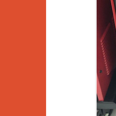
Máy hàn que điện tử
Hồng ký HK 200Z
Giá
:
2770000
VND
Bình khí Co2, chai khí
co2 hàn Mig
Giá
:
1750000
VND
Máy hàn tig nhôm
Hero AFT 300 AC/DC
Giá
:
50500000
VND
Máy hàn que điện tử
KenMax ARC 315
Giá
:
3550000
VND
Máy hàn bấm Hồng
ký HB4KB (4KVA)
Giá
:
14500000
VND