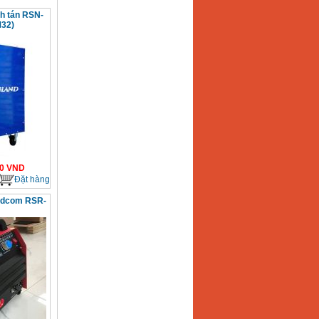
nh tán RSN-
M32)
0
VND
Đặt hàng
ldcom RSR-