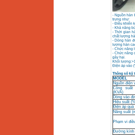
Dây cáp hàn Samwon
Korea
Giá
:
105000
VND
- Nguồn hàn b
trưng như:
- Điều khiển 
- Khả năng bù
Máy hàn que điện tử
- Thời gian h
Jasic ZX7 200E
chất lượng hà
Giá
:
2800000
VND
- Dòng hàn đư
lượng hàn ca
- Chức năng l
- Chức năng c
Máy hàn tig que Jasic
gây hại.
tig 200A (W223)
Khối lượng:>
Giá
:
6800000
VND
Điện áp vào (
Thông số kỹ 
MODEL
Nguồn điện 
Công suất
(KVA)
Dòng vào đị
Hiệu suất (%
Điện áp quá 
Năng suất (
Phạm vi điề
Đường kính 