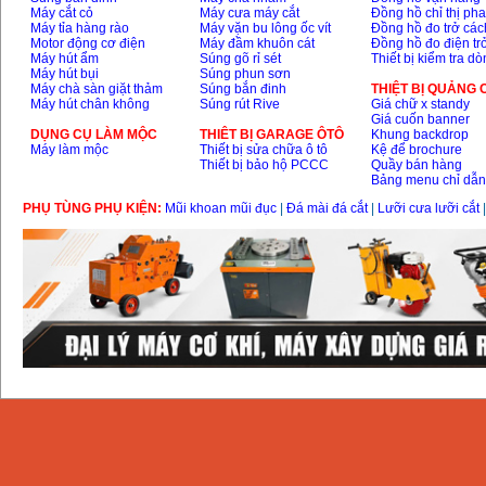
Máy cắt cỏ
Máy cưa máy cắt
Đồng hồ chỉ thị ph
Dây cáp hàn Samwon
Máy tỉa hàng rào
Máy vặn bu lông ốc vít
Đồng hồ đo trở các
Korea
Motor động cơ điện
Máy đầm khuôn cát
Đồng hồ đo điện tr
Giá
:
105000
VND
Máy hút ẩm
Súng gõ rỉ sét
Thiết bị kiểm tra d
Máy hút bụi
Súng phun sơn
Máy chà sàn giặt thảm
Súng bắn đinh
THIỆT BỊ QUẢNG
Máy hút chân không
Súng rút Rive
Giá chữ x standy
Máy hàn que điện tử
Giá cuốn banner
Jasic ZX7 200E
DỤNG CỤ LÀM MỘC
THIÊT BỊ GARAGE ÔTÔ
Khung backdrop
Giá
:
2800000
VND
Máy làm mộc
Thiết bị sửa chữa ô tô
Kệ để brochure
Thiết bị bảo hộ PCCC
Quầy bán hàng
Bảng menu chỉ dẫ
PHỤ TÙNG PHỤ KIỆN:
Mũi khoan mũi đục
|
Đá mài đá cắt
|
Lưỡi cưa lưỡi cắt
Máy hàn tig que Jasic
tig 200A (W223)
Giá
:
6800000
VND