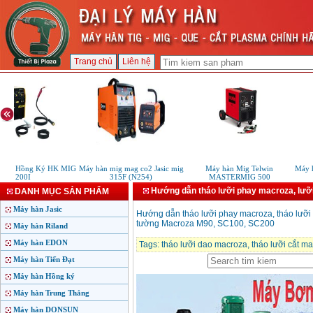
Trang chủ
Liên hệ
mig Hồng Ký HK MIG
Máy hàn mig mag co2 Jasic mig
Máy hàn Mig Telwin
Máy h
200I
315F (N254)
MASTERMIG 500
Hướng dẫn tháo lưỡi phay macroza, lưỡ
DANH MỤC SẢN PHẨM
Máy hàn Jasic
Hướng dẫn tháo lưỡi phay macroza, tháo lưỡi
tường Macroza M90, SC100, SC200
Máy hàn Riland
Máy hàn EDON
Tags:
tháo lưỡi dao macroza
,
tháo lưỡi cắt m
Máy hàn Tiến Đạt
Máy hàn Hồng ký
Máy hàn Trung Thắng
Máy hàn DONSUN