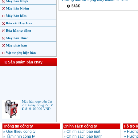
Máy hàn Nhựa
Máy hàn Nhôm
Máy hàn bấm
Rùa cắt Oxy Gas
Rùa hàn tự động
Máy hàn Thiếc
Máy phát hàn
Vật tư phụ kiện hàn
Sản phẩm bán chạy
Máy hàn que tiến đạt
200A dây đồng 220V
Giá
:
9100000
VND
Thông tin công ty
Chính sách công ty
Hỗ trợ 
Máy hàn que điện tử
Jasic ARC 200 R04
»
Giới thiệu công ty
»
Chính sách bảo mật
»
Hướng
Giá
:
5100000
VND
»
Tầm nhìn công ty
»
Chính sách bảo hành
»
Hướng