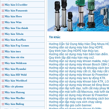
Máy hàn LGwelder
Máy hàn Panasonic
Máy hàn Hero
Máy hàn Wim
Máy hàn Tân thành
Máy hàn Telwin
Tin khác
Máy hàn KenMax
Hướng Dẫn Sử Dụng Máy Hàn Ống Nhựa H
Máy hàn Feg Gomes
Hướng dẫn sử dụng máy hàn ống HDPE.
Quy trình hàn ống HDPE hàn thủy lực.
Máy hàn inox
Hướng dẫn sử dụng máy hàn bấm hàn điểm.
Máy hàn rút tôn
Quy trình lắp đặt máy hàn mig co2.
Hướng dẫn sử dụng máy khoan makita, máy 
Máy hàn Weldcom
Hướng dẫn sử dụng máy khoan Bosch GBH 
Hướng dẫn sử dụng máy đo khoảng cách bo
Máy hàn Hyundai
Hướng dẫn sử dụng máy cắt cỏ, lắp máy cắt 
Hướng dẫn sử dụng máy khoan từ Powerbor
Máy hàn HD Weld
Hướng dẫn sử dụng máy taro tự động KTK.
Máy hàn Worldwel
Hướng dẫn sử dụng máy khoan bàn KTK, LG
Hướng dẫn sử dụng máy khoan bê tông Bo
Máy cắt plasma
Hướng dẫn lắp lưỡi dao, lưỡi cắt máy phay 
Hướng dẫn mài lưỡi cắt Macroza, mài lưỡi d
Máy hàn Hutong
Huớng dẫn sử dụng máy khoan từ Powerbor
Máy hàn Marller
Hướng dẫn sử dụng máy đo khoảng cách bo
Hướng dẫn lắp máy cưa xích chạy xăng.
Máy hàn Bulông
Hướng dẫn lắp giá cuốn banner.
Hướng dẫn sử dụng máy khoan từ Nitto.