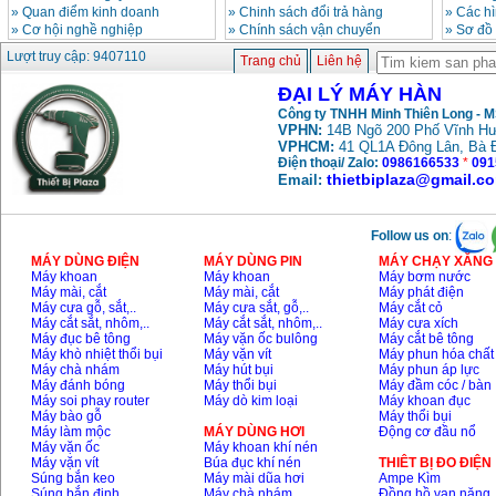
»
Quan điểm kinh doanh
»
Chinh sách đổi trả hàng
»
Các h
»
Cơ hội nghề nghiệp
»
Chính sách vận chuyển
»
Sơ đồ
Máy hàn que điện tử
Lượt truy cập: 9407110
Trang chủ
Liên hệ
Hồng ký HK 200Z
Giá
:
2770000
VND
ĐẠI LÝ MÁY HÀN
Công ty TNHH Minh Thiên Long - 
VPHN:
14B Ngõ 200 Phố Vĩnh Hư
VPHCM:
41 QL1A Đông Lân, Bà 
Bình khí Co2, chai khí
co2 hàn Mig
Điện thoại/ Zalo:
0986166533
*
091
Giá
:
1750000
VND
thietbiplaza@gmail.c
Email:
Follow us on
:
Máy hàn tig nhôm
Hero AFT 300 AC/DC
MÁY DÙNG ĐIỆN
MÁY DÙNG PIN
MÁY CHẠY XĂNG 
Giá
:
50500000
VND
Máy khoan
Máy khoan
Máy bơm nước
Máy mài, cắt
Máy mài, cắt
Máy phát điện
Máy cưa gỗ, sắt,..
Máy cưa sắt, gỗ,..
Máy cắt cỏ
Máy cắt sắt, nhôm,..
Máy cắt sắt, nhôm,..
Máy cưa xích
Máy hàn que điện tử
Máy đục bê tông
Máy vặn ốc bulông
Máy cắt bê tông
KenMax ARC 315
Máy khò nhiệt thổi bụi
Máy vặn vít
Máy phun hóa chất
Giá
:
3550000
VND
Máy chà nhám
Máy hút bụi
Máy phun áp lực
Máy đánh bóng
Máy thổi bụi
Máy đầm cóc / bàn
Máy soi phay router
Máy dò kim loại
Máy khoan đục
Máy bào gỗ
Máy thổi bụi
Máy hàn bấm Hồng
Máy làm mộc
MÁY DÙNG HƠI
Động cơ đầu nổ
ký HB4KB (4KVA)
Máy vặn ốc
Máy khoan khí nén
Giá
:
14500000
VND
Máy vặn vít
Búa đục khí nén
THIÊT BỊ ĐO ĐIỆN
Súng bắn keo
Máy mài dũa hơi
Ampe Kìm
Súng bắn đinh
Máy chà nhám
Đồng hồ vạn năng