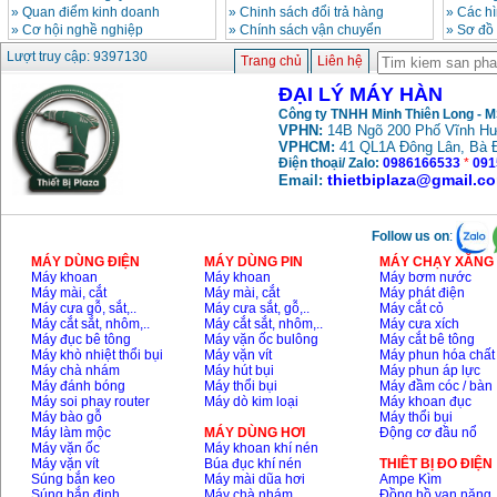
»
Quan điểm kinh doanh
»
Chinh sách đổi trả hàng
»
Các h
»
Cơ hội nghề nghiệp
»
Chính sách vận chuyển
»
Sơ đồ
Máy hàn que điện tử
Lượt truy cập: 9397130
Trang chủ
Liên hệ
Hồng ký HK 200Z
Giá
:
2770000
VND
ĐẠI LÝ MÁY HÀN
Công ty TNHH Minh Thiên Long - 
VPHN:
14B Ngõ 200 Phố Vĩnh Hư
Bình khí Co2, chai khí
VPHCM:
41 QL1A Đông Lân, Bà 
co2 hàn Mig
Điện thoại/ Zalo:
0986166533
*
091
Giá
:
1750000
VND
thietbiplaza@gmail.c
Email:
Follow us on
:
Máy hàn tig nhôm
Hero AFT 300 AC/DC
MÁY DÙNG ĐIỆN
MÁY DÙNG PIN
MÁY CHẠY XĂNG 
Giá
:
50500000
VND
Máy khoan
Máy khoan
Máy bơm nước
Máy mài, cắt
Máy mài, cắt
Máy phát điện
Máy cưa gỗ, sắt,..
Máy cưa sắt, gỗ,..
Máy cắt cỏ
Máy cắt sắt, nhôm,..
Máy cắt sắt, nhôm,..
Máy cưa xích
Máy hàn que điện tử
Máy đục bê tông
Máy vặn ốc bulông
Máy cắt bê tông
KenMax ARC 315
Máy khò nhiệt thổi bụi
Máy vặn vít
Máy phun hóa chất
Giá
:
3550000
VND
Máy chà nhám
Máy hút bụi
Máy phun áp lực
Máy đánh bóng
Máy thổi bụi
Máy đầm cóc / bàn
Máy soi phay router
Máy dò kim loại
Máy khoan đục
Máy bào gỗ
Máy thổi bụi
Máy hàn bấm Hồng
Máy làm mộc
MÁY DÙNG HƠI
Động cơ đầu nổ
ký HB4KB (4KVA)
Máy vặn ốc
Máy khoan khí nén
Giá
:
14500000
VND
Máy vặn vít
Búa đục khí nén
THIÊT BỊ ĐO ĐIỆN
Súng bắn keo
Máy mài dũa hơi
Ampe Kìm
Súng bắn đinh
Máy chà nhám
Đồng hồ vạn năng