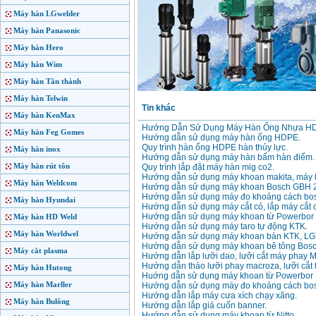
Máy hàn LGwelder
Máy hàn Panasonic
Máy hàn Hero
Máy hàn Wim
Máy hàn Tân thành
Máy hàn Telwin
Tin khác
Máy hàn KenMax
Hướng Dẫn Sử Dụng Máy Hàn Ống Nhựa H
Máy hàn Feg Gomes
Hướng dẫn sử dụng máy hàn ống HDPE.
Quy trình hàn ống HDPE hàn thủy lực.
Máy hàn inox
Hướng dẫn sử dụng máy hàn bấm hàn điểm.
Máy hàn rút tôn
Quy trình lắp đặt máy hàn mig co2.
Hướng dẫn sử dụng máy khoan makita, máy 
Máy hàn Weldcom
Hướng dẫn sử dụng máy khoan Bosch GBH 
Hướng dẫn sử dụng máy đo khoảng cách bo
Máy hàn Hyundai
Hướng dẫn sử dụng máy cắt cỏ, lắp máy cắt 
Hướng dẫn sử dụng máy khoan từ Powerbor
Máy hàn HD Weld
Hướng dẫn sử dụng máy taro tự động KTK.
Máy hàn Worldwel
Hướng dẫn sử dụng máy khoan bàn KTK, LG
Hướng dẫn sử dụng máy khoan bê tông Bo
Máy cắt plasma
Hướng dẫn lắp lưỡi dao, lưỡi cắt máy phay 
Hướng dẫn tháo lưỡi phay macroza, lưỡi cắt
Máy hàn Hutong
Huớng dẫn sử dụng máy khoan từ Powerbor
Máy hàn Marller
Hướng dẫn sử dụng máy đo khoảng cách bo
Hướng dẫn lắp máy cưa xích chạy xăng.
Máy hàn Bulông
Hướng dẫn lắp giá cuốn banner.
Hướng dẫn sử dụng máy khoan từ Nitto.