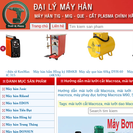
Trang chủ
Liên hệ
que điện tử KenMax
Máy hàn bấm Hồng ký HB4KB
Máy sấy que hàn 60kg DYH-60
Máy 
ARC 315
(4KVA)
Hướng dẫn mài lưỡi cắt Macroza, mài l
DANH MỤC SẢN PHẨM
Máy hàn Jasic
Hướng dẫn mài lưỡi cắt Macroza, mài lưỡi
macroza, máy phay đục tường Macroza M90,
Máy hàn Riland
Máy hàn EDON
Tags:
mài lưỡi cắt Macroza
,
mài lưỡi dao Mac
Máy hàn Tiến Đạt
Máy hàn Hồng ký
Máy hàn Trung Thắng
Máy hàn DONSUN