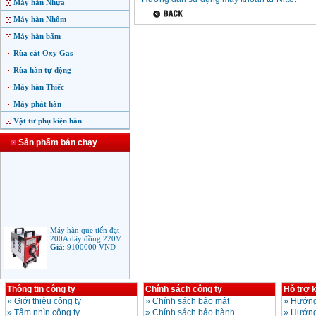
Máy hàn Nhựa
Máy hàn Nhôm
Máy hàn bấm
Rùa cắt Oxy Gas
Rùa hàn tự động
Máy hàn Thiếc
Máy phát hàn
Vật tư phụ kiện hàn
Sản phẩm bán chạy
Máy hàn que tiến đạt
200A dây đồng 220V
Giá
:
9100000
VND
Máy hàn que điện tử
Thông tin công ty
Chính sách công ty
Hỗ trợ 
Jasic ARC 200 R04
»
Giới thiệu công ty
»
Chính sách bảo mật
»
Hướng
Giá
:
5100000
VND
»
Tầm nhìn công ty
»
Chính sách bảo hành
»
Hướng