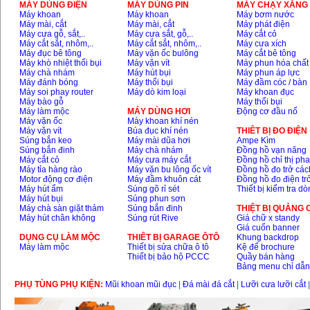
MÁY DÙNG ĐIỆN
MÁY DÙNG PIN
MÁY CHẠY XĂNG 
Máy khoan
Máy khoan
Máy bơm nước
Máy mài, cắt
Máy mài, cắt
Máy phát điện
Máy cưa gỗ, sắt,..
Máy cưa sắt, gỗ,..
Máy cắt cỏ
Máy cắt sắt, nhôm,..
Máy cắt sắt, nhôm,..
Máy cưa xích
Máy đục bê tông
Máy vặn ốc bulông
Máy cắt bê tông
Máy khò nhiệt thổi bụi
Máy vặn vít
Máy phun hóa chất
Máy chà nhám
Máy hút bụi
Máy phun áp lực
Máy đánh bóng
Máy thổi bụi
Máy đầm cóc / bàn
Máy soi phay router
Máy dò kim loại
Máy khoan đục
Máy bào gỗ
Máy thổi bụi
Máy làm mộc
MÁY DÙNG HƠI
Động cơ đầu nổ
Máy vặn ốc
Máy khoan khí nén
Máy vặn vít
Búa đục khí nén
THIÊT BỊ ĐO ĐIỆN
Súng bắn keo
Máy mài dũa hơi
Ampe Kìm
Súng bắn đinh
Máy chà nhám
Đồng hồ vạn năng
Máy cắt cỏ
Máy cưa máy cắt
Đồng hồ chỉ thị ph
Máy tỉa hàng rào
Máy vặn bu lông ốc vít
Đồng hồ đo trở các
Motor động cơ điện
Máy đầm khuôn cát
Đồng hồ đo điện tr
Máy hút ẩm
Súng gõ rỉ sét
Thiết bị kiểm tra d
Máy hút bụi
Súng phun sơn
Máy chà sàn giặt thảm
Súng bắn đinh
THIỆT BỊ QUẢNG
Máy hút chân không
Súng rút Rive
Giá chữ x standy
Giá cuốn banner
DỤNG CỤ LÀM MỘC
THIÊT BỊ GARAGE ÔTÔ
Khung backdrop
Máy làm mộc
Thiết bị sửa chữa ô tô
Kệ để brochure
Thiết bị bảo hộ PCCC
Quầy bán hàng
Bảng menu chỉ dẫ
PHỤ TÙNG PHỤ KIỆN:
Mũi khoan mũi đục
|
Đá mài đá cắt
|
Lưỡi cưa lưỡi cắt