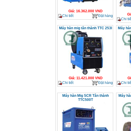
Giá
:
16.362.000
VND
Gi
Chi tiết
Đặt hàng
Chi tiế
Máy hàn mig tân thành TTC 253I
Máy hàn
Giá
:
11.421.000
VND
G
Chi tiết
Đặt hàng
Chi tiế
Máy hàn Mig SCR Tân thành
Máy hà
TTC500T