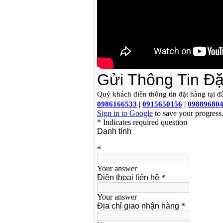
Dây cáp hàn Samwon
Korea
Giá
:
105000
VND
Máy hàn que điện tử
Jasic ZX7 200E
Giá
:
2800000
VND
Máy hàn tig que Jasic
tig 200A (W223)
Giá
:
6800000
VND