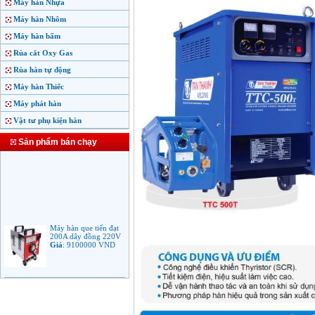
Máy hàn Nhựa
Máy hàn Nhôm
Máy hàn bấm
Rùa cắt Oxy Gas
Rùa hàn tự động
Máy hàn Thiếc
Máy phát hàn
Vật tư phụ kiện hàn
Sản phẩm bán chạy
Máy hàn que tiến đạt
200A dây đồng 220V
Giá
:
9100000
VND
Máy hàn que điện tử
Jasic ARC 200 R04
Giá
:
5100000
VND