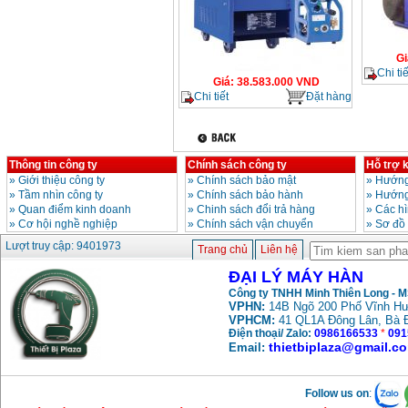
Gi
Chi tiế
Giá
:
38.583.000
VND
Chi tiết
Đặt hàng
Thông tin công ty
Chính sách công ty
Hỗ trợ 
»
Giới thiệu công ty
»
Chính sách bảo mật
»
Hướng
»
Tầm nhìn công ty
»
Chính sách bảo hành
»
Hướng
»
Quan điểm kinh doanh
»
Chinh sách đổi trả hàng
»
Các h
»
Cơ hội nghề nghiệp
»
Chính sách vận chuyển
»
Sơ đồ
Lượt truy cập: 9401973
Trang chủ
Liên hệ
ĐẠI LÝ MÁY HÀN
Công ty TNHH Minh Thiên Long - 
VPHN:
14B Ngõ 200 Phố Vĩnh Hư
VPHCM:
41 QL1A Đông Lân, Bà 
Điện thoại/ Zalo:
0986166533
*
091
thietbiplaza@gmail.c
Email:
Follow us on
: