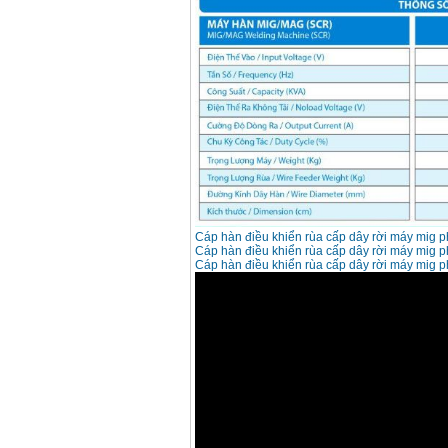
Máy hàn que điện tử
Hồng ký HK 200Z
Giá
:
2770000
VND
Bình khí Co2, chai khí
co2 hàn Mig
Giá
:
1750000
VND
Máy hàn tig nhôm
Hero AFT 300 AC/DC
Giá
:
50500000
VND
Cáp hàn điều khiển rùa cấp dây rời máy mig 
Cáp hàn điều khiển rùa cấp dây rời máy mig 
Cáp hàn điều khiển rùa cấp dây rời máy mig 
Máy hàn que điện tử
KenMax ARC 315
Giá
:
3550000
VND
Máy hàn bấm Hồng
ký HB4KB (4KVA)
Giá
:
14500000
VND