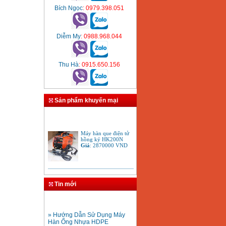
Bích Ngọc
: 0979.398.051
Diễm My
: 0988.968.044
Thu Hà
: 0915.650.156
Sản phẩm khuyến mại
Máy hàn que điện tử
hồng ký HK200N
Giá
:
2870000
VND
Tay cắt mỏ cắt đèn cắt
gió đá oxy gas
Tin mới
Acetylen
Giá
:
650000
VND
» Hướng Dẫn Sử Dụng Máy
Hàn Ống Nhựa HDPE