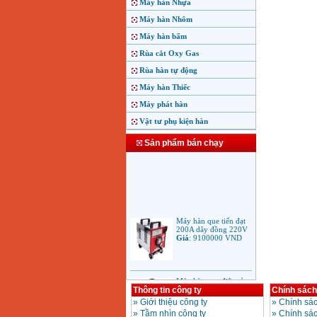
Máy hàn Nhựa
Máy hàn Nhôm
Máy hàn bấm
Rùa cắt Oxy Gas
Rùa hàn tự động
Máy hàn Thiếc
Máy phát hàn
Vật tư phụ kiện hàn
Sản phẩm bán chạy
Máy hàn que tiến đạt
200A dây đồng 220V
Giá
:
9100000
VND
Máy hàn que điện tử
Jasic ARC 200 R04
Thông tin công ty
Chính sách
Giá
:
5100000
VND
»
Giới thiệu công ty
»
Chính sác
»
Tầm nhìn công ty
»
Chính sá