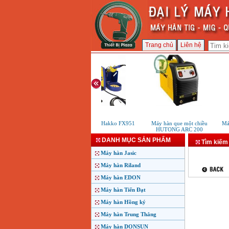
Trang chủ
Liên hệ
Máy hàn thiếc Hakko FX951
Máy hàn que một chiều
Máy
HUTONG ARC 200
DANH MỤC SẢN PHẨM
Tìm kiếm
Máy hàn Jasic
Máy hàn Riland
Máy hàn EDON
Máy hàn Tiến Đạt
Máy hàn Hồng ký
Máy hàn Trung Thắng
Máy hàn DONSUN