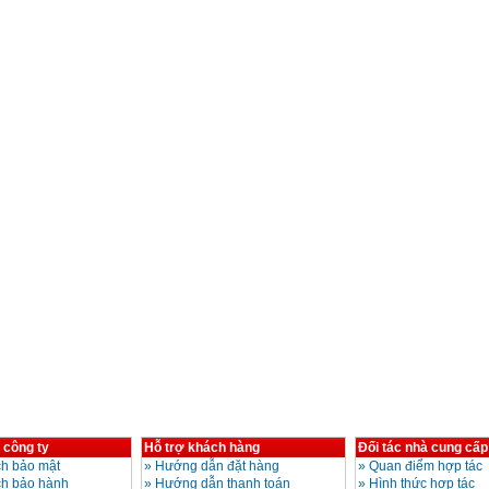
 công ty
Hỗ trợ khách hàng
Đối tác nhà cung cấp
h bảo mật
»
Hướng dẫn đặt hàng
»
Quan điểm hợp tác
ch bảo hành
»
Hướng dẫn thanh toán
»
Hình thức hợp tác