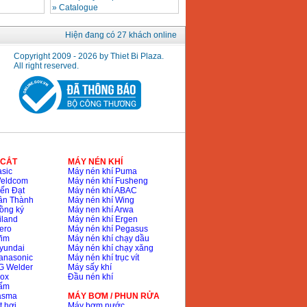
»
Catalogue
Hiện đang có 27 khách online
Copyright 2009 - 2026 by Thiet Bi Plaza.
All right reserved.
 CẮT
MÁY NÉN KHÍ
sic
Máy nén khí Puma
Weldcom
Máy nén khí Fusheng
ến Đạt
Máy nén khí ABAC
ân Thành
Máy nén khí Wing
ồng ký
Máy nen khí Arwa
iland
Máy nén khí Ergen
ero
Máy nén khí Pegasus
Wim
Máy nén khí chạy dầu
yundai
Máy nén khí chạy xăng
anasonic
Máy nén khí trục vít
G Welder
Máy sấy khí
nox
Đầu nén khí
bấm
lasma
MÁY BƠM / PHUN RỬA
t hơi
Máy bơm nước