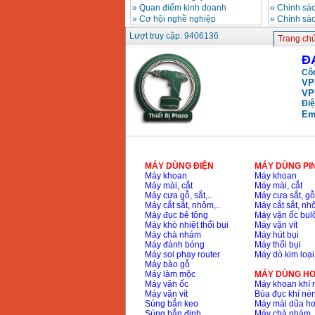
»
Quan điểm kinh doanh
»
Chinh sác
»
Cơ hội nghề nghiệp
»
Chính sá
Máy hàn que điện tử
Hồng ký HK 200Z
Lượt truy cập: 9406136
Giá
:
2770000
VND
Trang ch
Đ
Côn
Bình khí Co2, chai khí
VP
co2 hàn Mig
VP
Giá
:
1750000
VND
Điệ
Em
Máy hàn tig nhôm
Hero AFT 300 AC/DC
Giá
:
50500000
VND
MÁY DÙNG ĐIỆN
MÁY DÙNG PI
Máy khoan
Máy khoan
Máy mài, cắt
Máy mài, cắt
Máy cưa gỗ, sắt,..
Máy cưa sắt, gỗ,
Máy hàn que điện tử
Máy cắt sắt, nhôm,..
Máy cắt sắt, nhô
KenMax ARC 315
Máy đục bê tông
Máy vặn ốc bul
Giá
:
3550000
VND
Máy khò nhiệt thổi bụi
Máy vặn vít
Máy chà nhám
Máy hút bụi
Máy đánh bóng
Máy thổi bụi
Máy soi phay router
Máy dò kim loại
Máy hàn bấm Hồng
Máy bào gỗ
ký HB4KB (4KVA)
Máy làm mộc
MÁY DÙNG HƠ
Giá
:
14500000
VND
Máy vặn ốc
Máy khoan khí 
Máy vặn vít
Búa đục khí né
Súng bắn keo
Máy mài dũa hơ
Súng bắn đinh
Máy chà nhám