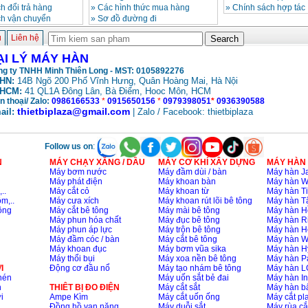
h đổi trả hàng
»
Các hình thức mua hàng
»
Chính sách hợp tác
ch vận chuyển
»
Sơ đồ đường đi
ủ
Liên hệ
ẠI LÝ MÁY HÀN
g ty TNHH Minh Thiên Long - MST: 0105892276
HN:
14B Ngõ 200 Phố Vĩnh Hưng, Quân Hoàng Mai, Hà Nội
HCM:
41 QL1A Đông Lân, Bà Điểm, Hooc Môn, HCM
n thoại/ Zalo:
0986166533
*
0915650156
*
0979398051
*
0936390588
thietbiplaza@gmail.com
ail:
| Zalo / Facebook: thietbiplaza
Follow us on
:
N
MÁY CHẠY XĂNG / DẦU
MÁY CƠ KHÍ XÂY DỰNG
MÁY HÀN
Máy bơm nước
Máy đầm dùi / bàn
Máy hàn Ja
Máy phát điện
Máy khoan bàn
Máy hàn 
..
Máy cắt cỏ
Máy khoan từ
Máy hàn Ti
m,..
Máy cưa xích
Máy khoan rút lõi bê tông
Máy hàn T
ông
Máy cắt bê tông
Máy mài bê tông
Máy hàn H
Máy phun hóa chất
Máy đục bê tông
Máy hàn R
Máy phun áp lực
Máy trộn bê tông
Máy hàn H
Máy đầm cóc / bàn
Máy cắt bê tông
Máy hàn 
Máy khoan đục
Máy bơm vũa sika
Máy hàn H
Máy thổi bụi
Máy xoa nền bê tông
Máy hàn P
I
Động cơ đầu nổ
Máy tạo nhám bê tông
Máy hàn L
nén
Máy uốn sắt bẻ đai
Máy hàn I
n
THIÊT BỊ ĐO ĐIỆN
Máy cắt sắt
Máy hàn 
i
Ampe Kìm
Máy cắt uốn ống
Máy cắt p
Đồng hồ vạn năng
Máy duỗi sắt
Máy rùa cắ