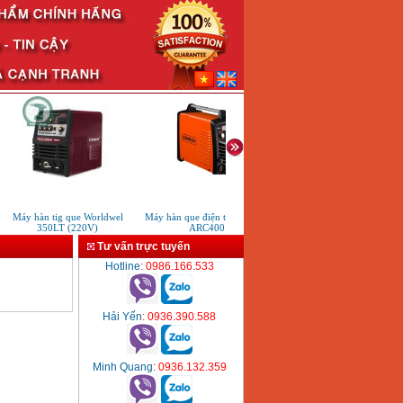
Máy hàn tig que Worldwel
Máy hàn que điện tử KenMax
Máy hàn bấm Hồng ký HB4K
350LT (220V)
ARC400
(4KVA)
Tư vấn trực tuyến
Hotline
: 0986.166.533
Hải Yến
: 0936.390.588
Minh Quang
: 0936.132.359